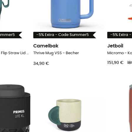
Summer5
-5% Extra - Code Summer5
-5% Extra 
Camelbak
Jetboil
Rise Tumbler 36 oz w/ Flip Straw Lid - Becher
Thrive Mug VSS - Becher
Micromo - K
151,90 €
18
34,90 €