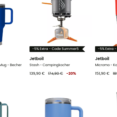
-5% Extra - Code Summer5
-5% Extra 
Jetboil
Jetboil
 Mug - Becher
Stash - Campingkocher
Micromo - K
139,90 €
174,90 €
-
20
%
151,90 €
18