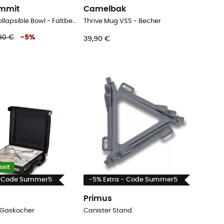
ummit
Camelbak
Frontier UL Collapsible Bowl - Faltbecher
Thrive Mug VSS - Becher
90 €
-
5
%
39,90 €
eit
- Code Summer5
-5% Extra - Code Summer5
Primus
 Gaskocher
Canister Stand