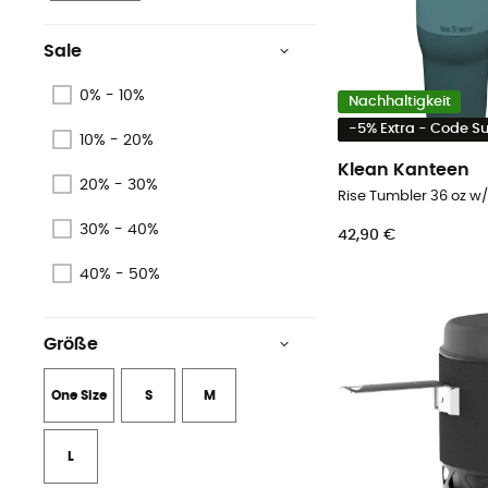
Sale
0% - 10%
Nachhaltigkeit
-5% Extra - Code 
10% - 20%
Klean Kanteen
20% - 30%
30% - 40%
42,90 €
40% - 50%
Größe
One Size
S
M
L