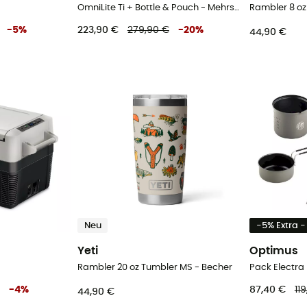
OmniLite Ti + Bottle & Pouch - Mehrstoffkocher
-
5
%
223,90 €
279,90 €
-
20
%
44,90 €
Neu
-5% Extra 
Yeti
Optimus
Rambler 20 oz Tumbler MS - Becher
Pack Electra
-
4
%
87,40 €
11
44,90 €