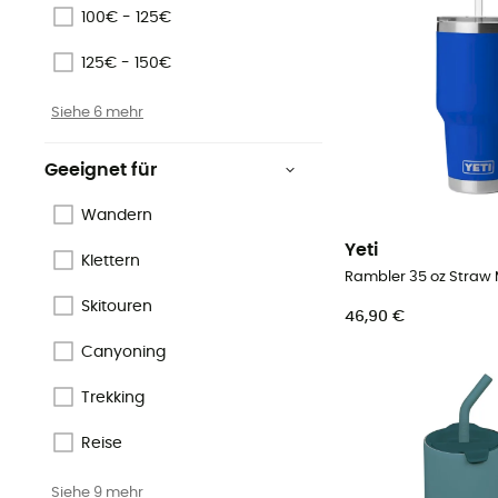
100€ - 125€
125€ - 150€
Siehe 6 mehr
Geeignet für
Wandern
Yeti
Klettern
Rambler 35 oz Straw
Skitouren
46,90 €
Canyoning
Trekking
Reise
Siehe 9 mehr