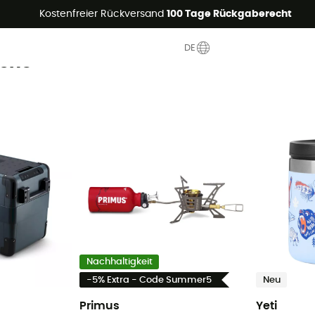
Sommerangebote🔥 -5% EXTRA ab 2 Produkten* Code Summer5
Kostenfreier Rückversand
100 Tage Rückgaberecht
DE
che
Nachhaltigkeit
-5% Extra - Code Summer5
Neu
Primus
Yeti