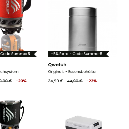
- Code Summer5
-5% Extra - Code Summer5
Qwetch
ochsystem
Originals - Essensbehälter
9,90 €
-
20
%
34,90 €
44,90 €
-
22
%