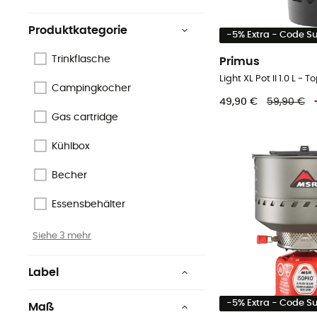
Produktkategorie
-5% Extra - Code 
Trinkflasche
Primus
Light XL Pot II 1.0 L - T
Campingkocher
49,90 €
59,90 €
Gas cartridge
Kühlbox
Becher
Essensbehälter
Siehe 3 mehr
Label
Low Impact
-5% Extra - Code 
Maß