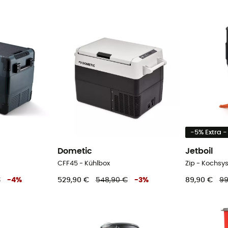
-5% Extra 
Dometic
Jetboil
CFF45 - Kühlbox
Zip - Kochsy
€
-
4
%
529,90 €
548,90 €
-
3
%
89,90 €
99