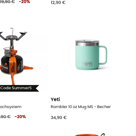
09,90 €
-
20
%
12,90 €
- Code Summer5
Yeti
Kochsystem
Rambler 10 oz Mug MS - Becher
,90 €
-
20
%
34,90 €