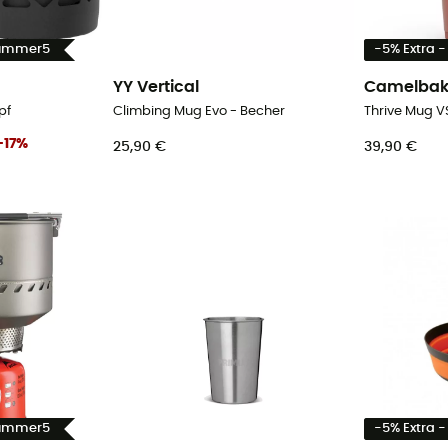
Summer5
-5% Extra 
YY Vertical
Camelba
opf
Climbing Mug Evo - Becher
Thrive Mug V
-
17
%
25,90 €
39,90 €
Summer5
-5% Extra 