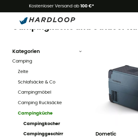
Kostenloser Versand ab
100 €*
Campingküche
Camping
Campingküche und Outdoor Kü
Kategorien
Camping
Zelte
Schlafsäcke & Co
Campingmöbel
Camping Rucksäcke
Campingküche
Campingkocher
Dometic
Campinggeschirr