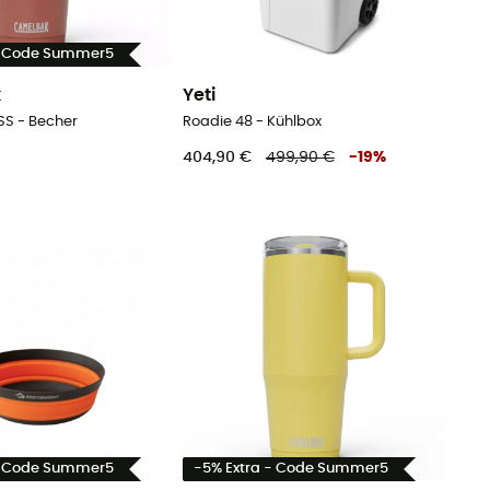
- Code Summer5
k
Yeti
SS - Becher
Roadie 48 - Kühlbox
404,90 €
499,90 €
-
19
%
- Code Summer5
-5% Extra - Code Summer5