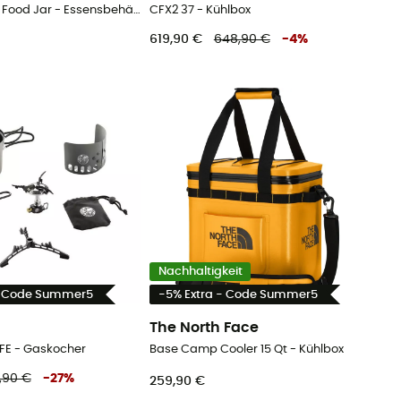
Rambler 8 oz Food Jar - Essensbehälter
CFX2 37 - Kühlbox
619,90 €
648,90 €
-
4
%
Nachhaltigkeit
- Code Summer5
-5% Extra - Code Summer5
The North Face
 FE - Gaskocher
Base Camp Cooler 15 Qt - Kühlbox
9,90 €
-
27
%
259,90 €