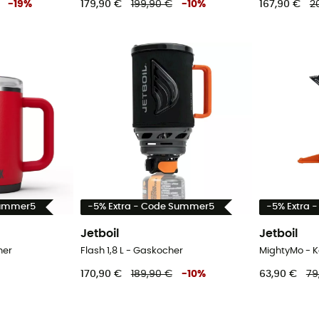
-
19
%
179,90 €
199,90 €
-
10
%
167,90 €
2
Summer5
-5% Extra - Code Summer5
-5% Extra 
Jetboil
Jetboil
her
Flash 1,8 L - Gaskocher
MightyMo - 
170,90 €
189,90 €
-
10
%
63,90 €
79