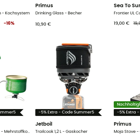
Primus
Sea To S
m - Kochsystem
Drinking Glass - Becher
-
16
%
19,00 €
19,
10,90 €
Nachhaltigk
Summer5
-5% Extra - Code Summer5
-5% Extra 
Jetboil
Primus
Polaris Optifuel & Fuel - Mehrstoffkocher
Trailcook 1,2 L - Gaskocher
Moja Stove -