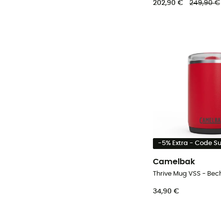
202,90 €
249,90 €
-5% Extra - Code 
Camelbak
Thrive Mug VSS - Bec
34,90 €