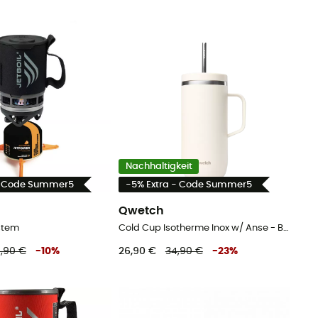
Nachhaltigkeit
- Code Summer5
-5% Extra - Code Summer5
Qwetch
stem
Cold Cup Isotherme Inox w/ Anse - Becher
,90 €
-
10
%
26,90 €
34,90 €
-
23
%