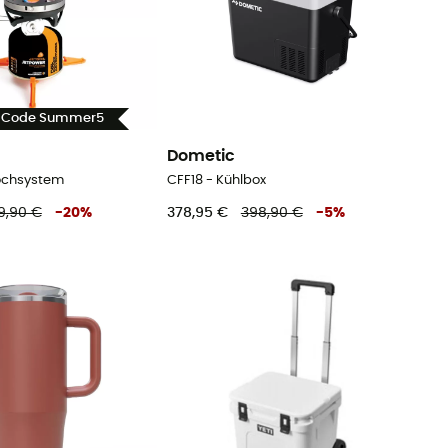
- Code Summer5
Dometic
ochsystem
CFF18 - Kühlbox
9,90 €
-
20
%
378,95 €
398,90 €
-
5
%