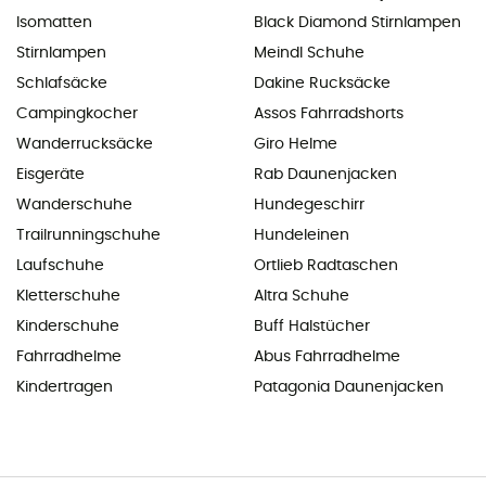
Isomatten
Black Diamond Stirnlampen
Stirnlampen
Meindl Schuhe
Schlafsäcke
Dakine Rucksäcke
Campingkocher
Assos Fahrradshorts
Wanderrucksäcke
Giro Helme
Eisgeräte
Rab Daunenjacken
Wanderschuhe
Hundegeschirr
Trailrunningschuhe
Hundeleinen
Laufschuhe
Ortlieb Radtaschen
Kletterschuhe
Altra Schuhe
Kinderschuhe
Buff Halstücher
Fahrradhelme
Abus Fahrradhelme
Kindertragen
Patagonia Daunenjacken