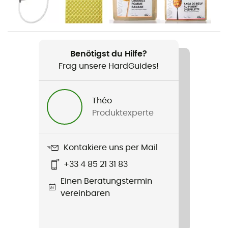
Produkt
Reactor Pot
Benötigst du Hilfe?
Zusatzinformation
Frag unsere HardGuides!
3 different saucepan sizes
Material
Théo
Eloxiertes Aluminium
Produktexperte
Brennstoffart
Gasbrenner
Kontakiere uns per Mail
+33 4 85 21 31 83
Maß
Einen Beratungstermin
12 x 15.5 cm (1,0 L) / 13.5 x 16.8 cm (1,7 L) 18.54 x 13.97 cm
vereinbaren
(2,5 L)
Im Lieferumfang enthalten