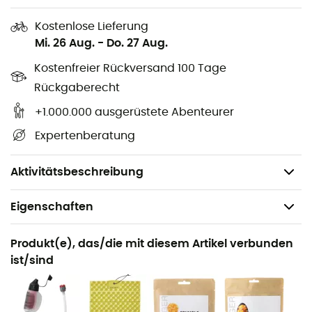
2,5 L Topf:
Kostenlose Lieferung
Mi. 26 Aug.
-
Do. 27 Aug.
Wahre Dynamo zum Schneeschmelzen auf
Expeditionen oder zum Kochen von
Kostenfreier Rückversand 100 Tage
gefriergetrockneten Mahlzeiten für die ganze
Rückgaberecht
Gruppe in Rekordzeit - enthält einen transparenten
Deckel-Sieb ohne BPA und einen
+1.000.000 ausgerüstete Abenteurer
klappbaren/verriegelbaren Griff
Expertenberatung
Verpackte Abmessungen: 18,54 x 13,97 cm
Gewicht: 390 g
Aktivitätsbeschreibung
Eigenschaften
Geeignet für
Produkt(e), das/die mit diesem Artikel verbunden
Wandern / Trekking / Camping
ist/sind
Gewicht
230 g (1 L) / 310 g (1,7 L) / 390 g (2,5 L)