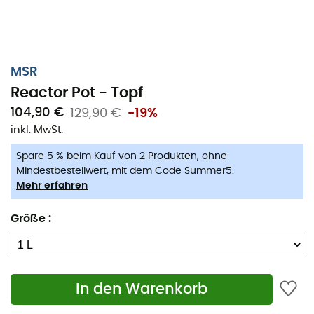
1 L Topf:
Für Reisen von 1 oder 2 Personen, wenn Gewicht und
Platz begrenzt sind - enthält einen transparenten
MSR
Deckel-Sieb ohne BPA und einen
Reactor Pot - Topf
klappbaren/verriegelbaren Griff
104,90 €
129,90 €
-19%
Verpackte Abmessungen: 12 x 15,5 cm
inkl. MwSt.
Gewicht: 240 g
Spare 5 % beim Kauf von 2 Produkten, ohne
1,7 L Topf:
Mindestbestellwert, mit dem Code Summer5.
Mehr erfahren
Vielseitige Leistung mit der Fähigkeit, Wasser für
zwei Personen gleichzeitig zu kochen und Schnee
Größe
:
schnell zu schmelzen - enthält einen transparenten
Deckel-Sieb ohne BPA und einen
klappbaren/verriegelbaren Griff
Verpackte Abmessungen: 13,5 x 16,8 cm
In den Warenkorb
Gewicht: 300 g