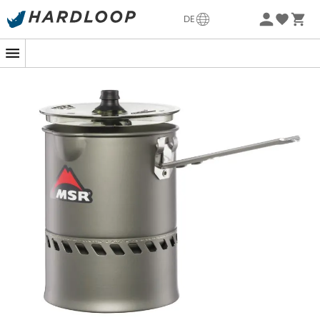
entworfen von der Marke
MSR
, ermöglicht es dir, deine
Sommerangebote🔥 -5% EXTRA ab 2 Produkten* Code
DE
Summer5
Mahlzeiten aufzuwärmen und gleichzeitig deinen Kocher
vor äußeren Bedingungen zu schützen.
Drei Größen sind
-5% Extra - Code Summer5
verfügbar, mit
Töpfen
von
1 L
,
1,7 L
oder
2,5 L
. Der
Topf
mit 1 L eignet sich für 2 Personen mit wenig Gepäck, der
1,7 L Topf ist sehr vielseitig und ermöglicht es, Wasser
schnell zu kochen, während der
Topf
mit 2,5 L,
leistungsstark und äußerst funktional, ideal ist, wenn du
Schnee schmelzen oder deine Mahlzeiten in Rekordzeit
zubereiten möchtest. Alle drei Modelle verfügen über
einen transparenten
Deckel-Sieb
ohne BPA und einen
klappbaren/verriegelbaren
Griff
. Wer hat gesagt, dass
man draußen keine leckeren Gerichte zubereiten kann?
Material: hartanodisiertes Aluminium
3 verschiedene Größen
Die Reactor Kochgeschirre sind ausschließlich mit
dem Reactor Kocher kompatibel