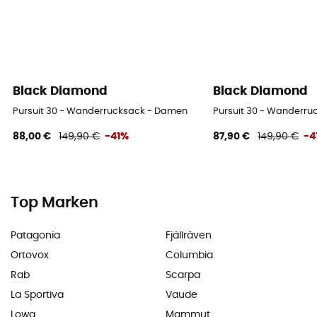
Black Diamond
Black Diamond
Pursuit 30 - Wanderrucksack - Damen
Pursuit 30 - Wanderr
88,00 €
149,90 €
-41%
87,90 €
149,90 €
-4
Top Marken
Patagonia
Fjällräven
Ortovox
Columbia
Rab
Scarpa
La Sportiva
Vaude
Lowa
Mammut