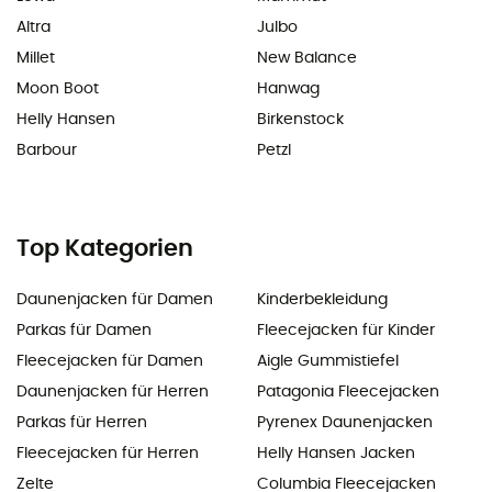
Altra
Julbo
Millet
New Balance
Moon Boot
Hanwag
Helly Hansen
Birkenstock
Barbour
Petzl
Top Kategorien
Daunenjacken für Damen
Kinderbekleidung
Parkas für Damen
Fleecejacken für Kinder
Fleecejacken für Damen
Aigle Gummistiefel
Daunenjacken für Herren
Patagonia Fleecejacken
Parkas für Herren
Pyrenex Daunenjacken
Fleecejacken für Herren
Helly Hansen Jacken
Zelte
Columbia Fleecejacken