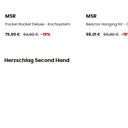
MSR
MSR
Pocket Rocket Deluxe - Kochsystem
Reactor Hanging Kit 
79,90 €
94,90 €
-15%
56,01 €
65,90 €
-1
Herzschlag Second Hand