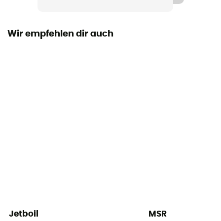
BPA-freier transparenter Siebdeckel mit
klappbarem/sperrbarem Griff
Wir empfehlen dir auch
Jetboil
MSR