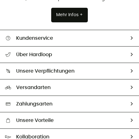
Mehr Infos +
Kundenservice
Alle Hilfethemen
Über Hardloop
Sendungsverfolgung
Über uns
Größentabelle
Unsere Verpflichtungen
HardGuides
Rücksendung & Rückerstattung
Unser Fußabdruck
Unsere Botschafter
Versandarten
Vertrag widerrufen
Second hand
Auswahl an nachhaltigen Produkten
Zahlungsarten
Unsere Vorteile
Kostenloser Versand ab 100 €
Kollaboration