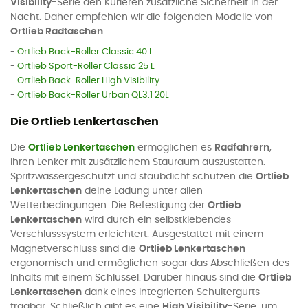
Visibility
-Serie den Kurieren zusätzliche Sicherheit in der
Nacht. Daher empfehlen wir die folgenden Modelle von
Ortlieb Radtaschen
:
-
Ortlieb Back-Roller Classic 40 L
-
Ortlieb Sport-Roller Classic 25 L
-
Ortlieb Back-Roller High Visibility
-
Ortlieb Back-Roller Urban QL3.1 20L
Die Ortlieb Lenkertaschen
Die
Ortlieb Lenkertaschen
ermöglichen es
Radfahrern
,
ihren Lenker mit zusätzlichem Stauraum auszustatten.
Spritzwassergeschützt und staubdicht schützen die
Ortlieb
Lenkertaschen
deine Ladung unter allen
Wetterbedingungen. Die Befestigung der
Ortlieb
Lenkertaschen
wird durch ein selbstklebendes
Verschlusssystem erleichtert. Ausgestattet mit einem
Magnetverschluss sind die
Ortlieb Lenkertaschen
ergonomisch und ermöglichen sogar das Abschließen des
Inhalts mit einem Schlüssel. Darüber hinaus sind die
Ortlieb
Lenkertaschen
dank eines integrierten Schultergurts
tragbar. Schließlich gibt es eine
High Visibility
-Serie, um