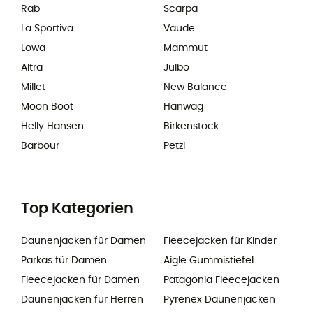
Rab
Scarpa
La Sportiva
Vaude
Lowa
Mammut
Altra
Julbo
Millet
New Balance
Moon Boot
Hanwag
Helly Hansen
Birkenstock
Barbour
Petzl
Top Kategorien
Daunenjacken für Damen
Fleecejacken für Kinder
Parkas für Damen
Aigle Gummistiefel
Fleecejacken für Damen
Patagonia Fleecejacken
Daunenjacken für Herren
Pyrenex Daunenjacken