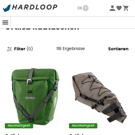
Sommerangebote🔥 -5% EXTRA ab 2 Produkten* Code
DE
Summer5
Ortlieb Radtaschen
118
Ergebnisse
Filter
(
0
)
Sortieren
Nachhaltigkeit
Nachhaltigkeit