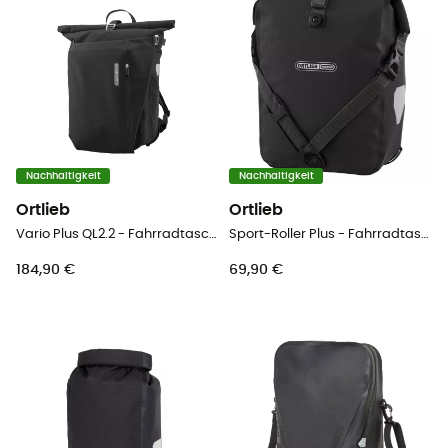
Nachhaltigkeit
Nachhaltigkeit
Ortlieb
Ortlieb
Vario Plus QL2.2 - Fahrradtasche
Sport-Roller Plus - Fahrradtasche
184,90 €
69,90 €