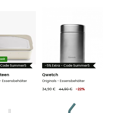
eit
- Code Summer5
-5% Extra - Code Summer5
teen
Qwetch
 - Essensbehälter
Originals - Essensbehälter
34,90 €
44,90 €
-
22
%