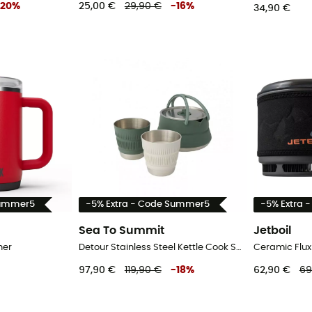
20
%
25,00 €
29,90 €
-
16
%
34,90 €
Summer5
-5% Extra - Code Summer5
-5% Extra 
Sea To Summit
Jetboil
her
Detour Stainless Steel Kettle Cook Set - Kochset
Ceramic Fluxr
97,90 €
119,90 €
-
18
%
62,90 €
69