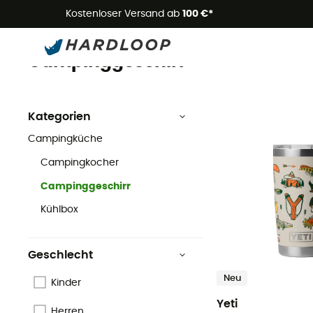
Kostenloser Versand ab
100 €*
Campinggeschirr
Camping
Campingküche
Campinggeschirr
Kategorien
Campingküche
Campingkocher
Campinggeschirr
Kühlbox
Geschlecht
Neu
Kinder
Yeti
Herren