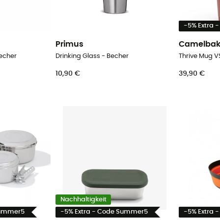
-5% Extra 
Primus
Camelba
echer
Drinking Glass - Becher
Thrive Mug V
10,90 €
39,90 €
Nachhaltigkeit
Summer5
-5% Extra - Code Summer5
-5% Extra 