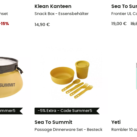
Klean Kanteen
Sea To S
chset
Snack Box - Essensbehälter
-
15
%
19,00 €
19,
14,90 €
Summer5
-5% Extra - Code Summer5
Sea To Summit
Yeti
Passage Dinnerware Set - Besteck
Rambler 10 o