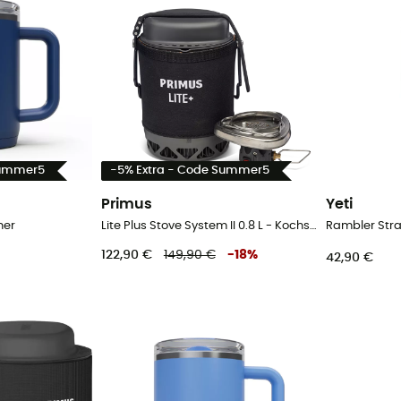
Summer5
-5% Extra - Code Summer5
Primus
Yeti
her
Lite Plus Stove System II 0.8 L - Kochset
Rambler Stra
122,90 €
149,90 €
-
18
%
42,90 €