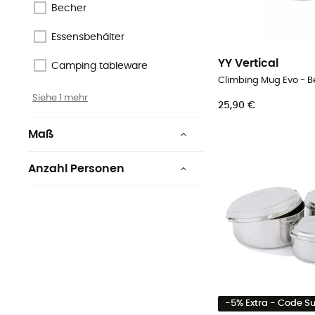
BPA Free
Becher
PFC-Free
Essensbehälter
Siehe 1 mehr
YY Vertical
Camping tableware
Climbing Mug Evo - B
Siehe 1 mehr
25,90 €
Maß
19.7 x 12.1 cm
Anzahl Personen
216 x 48 mm
2 Personen
17,5 x 8,9 cm
Height: 14 cm / Diameter:
9.5 cm
10 x 10 cm
-5% Extra - Code 
20,5 x 5,7 cm