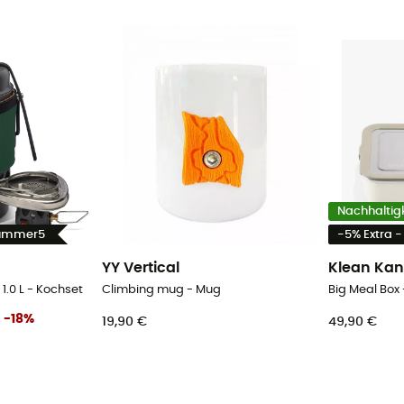
Nachhaltigk
Summer5
-5% Extra 
YY Vertical
Klean Kan
 1.0 L - Kochset
Climbing mug - Mug
Big Meal Box
-
18
%
19,90 €
49,90 €