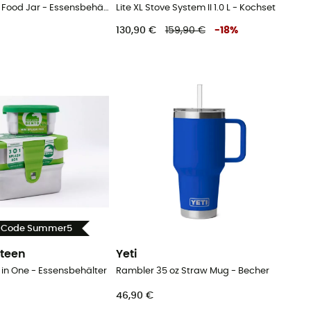
Rambler 8 oz Food Jar - Essensbehälter
Lite XL Stove System II 1.0 L - Kochset
130,90 €
159,90 €
-
18
%
- Code Summer5
teen
Yeti
 in One - Essensbehälter
Rambler 35 oz Straw Mug - Becher
46,90 €