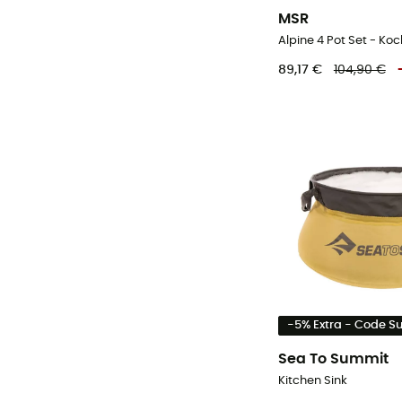
MSR
Siehe 12 mehr
Alpine 4 Pot Set - Ko
89,17 €
104,90 €
-5% Extra - Code 
Sea To Summit
Kitchen Sink