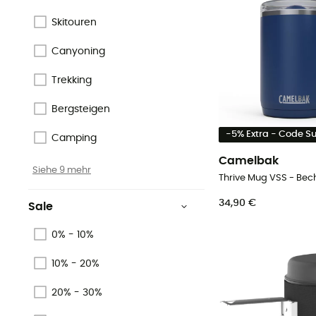
Skitouren
Canyoning
Trekking
Bergsteigen
-5% Extra - Code 
Camping
Camelbak
Siehe 9 mehr
Thrive Mug VSS - Bec
34,90 €
Sale
0% - 10%
10% - 20%
20% - 30%