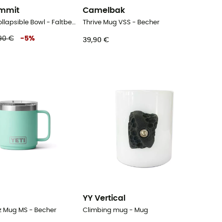
ummit
Camelbak
Frontier UL Collapsible Bowl - Faltbecher
Thrive Mug VSS - Becher
90 €
-
5
%
39,90 €
YY Vertical
z Mug MS - Becher
Climbing mug - Mug