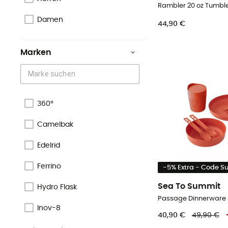
Rambler 20 oz Tumble
Damen
44,90 €
Marken
360°
Camelbak
Edelrid
Ferrino
-5% Extra - Code 
Sea To Summit
Hydro Flask
Passage Dinnerware 
Inov-8
40,90 €
49,90 €