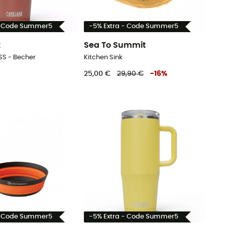
- Code Summer5
-5% Extra - Code Summer5
k
Sea To Summit
SS - Becher
Kitchen Sink
25,00 €
29,90 €
-
16
%
- Code Summer5
-5% Extra - Code Summer5