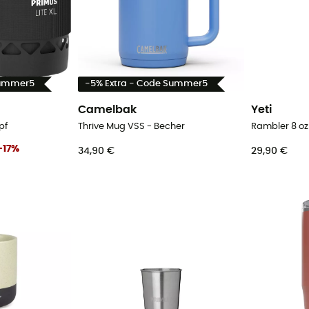
Summer5
-5% Extra - Code Summer5
Camelbak
Yeti
opf
Thrive Mug VSS - Becher
Rambler 8 oz
-
17
%
34,90 €
29,90 €