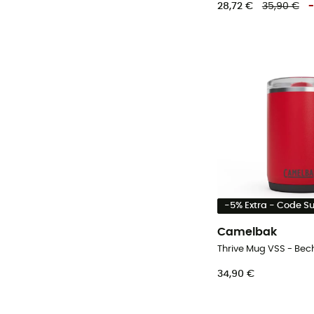
28,72 €
35,90 €
-
-5% Extra - Code 
Camelbak
Thrive Mug VSS - Bec
34,90 €