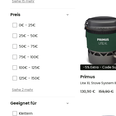
Siehe 15 mehr
Preis
0€ - 25€
25€ - 50€
50€ - 75€
75€ - 100€
-5% Extra - Code 
100€ - 125€
Primus
125€ - 150€
Lite XL Stove System II
Siehe 2 mehr
130,90 €
159,90 €
Geeignet für
Klettern