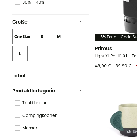
30% - 40%
Größe
One Size
S
M
-5% Extra - Code 
Primus
L
Light XL Pot II 1.0 L - T
49,90 €
59,90 €
Label
Bluesign™
Produktkategorie
Low Impact
Trinkflasche
Ökologischen
Campingkocher
Origine Européenne
Garantie
Messer