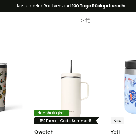
Sommerangebote🔥 -5% EXTRA ab 2 Produkten* Code Summer5
Kostenfreier Rückversand
100 Tage Rückgaberecht
DE
Nachhaltigkeit
-5% Extra - Code Summer5
Neu
Qwetch
Yeti