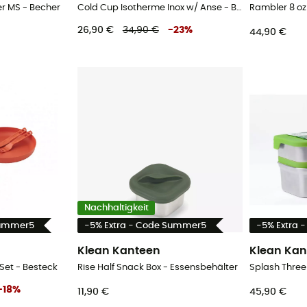
r MS - Becher
Cold Cup Isotherme Inox w/ Anse - Becher
26,90 €
34,90 €
-
23
%
44,90 €
Nachhaltigkeit
Summer5
-5% Extra - Code Summer5
-5% Extra 
Klean Kanteen
Klean Kan
Set - Besteck
Rise Half Snack Box - Essensbehälter
Splash Three
-
18
%
11,90 €
45,90 €