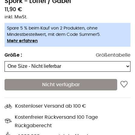
Spork - Löffel / Gabel
11,90 €
inkl. MwSt.
Spare 5 % beim Kauf von 2 Produkten, ohne
Mindestbestellwert, mit dem Code Summer5.
Mehr erfahren
Größe
:
Größentabelle
Nicht verfügbar
Der
Spork
ist ein
Löffel / Gabel
aus
Titan
von der Marke
Optimus
. Leicht und robust, nimmt er nur sehr wenig
Platz in deinem Rucksack ein und wird willkommen sein,
Kostenloser Versand ab 100 €
wenn dein Magen zu knurren beginnt und es Zeit zum
Essen ist.
Kostenfreier Rückversand 100 Tage
Rückgaberecht
Material: Titan