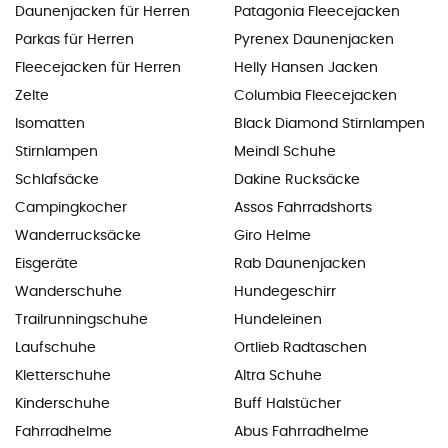
Daunenjacken für Herren
Patagonia Fleecejacken
Parkas für Herren
Pyrenex Daunenjacken
Fleecejacken für Herren
Helly Hansen Jacken
Zelte
Columbia Fleecejacken
Isomatten
Black Diamond Stirnlampen
Stirnlampen
Meindl Schuhe
Schlafsäcke
Dakine Rucksäcke
Campingkocher
Assos Fahrradshorts
Wanderrucksäcke
Giro Helme
Eisgeräte
Rab Daunenjacken
Wanderschuhe
Hundegeschirr
Trailrunningschuhe
Hundeleinen
Laufschuhe
Ortlieb Radtaschen
Kletterschuhe
Altra Schuhe
Kinderschuhe
Buff Halstücher
Fahrradhelme
Abus Fahrradhelme