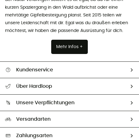
kurzen Spaziergang in den Wald aufbrichst oder eine
mehrtätige Gipfelbesteigung planst. Seit 2015 teilen wir
unsere Leidenschaft mit dir. Egal was du draußen erleben
möchtest, wir haben die passende Ausrüstung für dich.
Mehr Infos +
Kundenservice
Alle Hilfethemen
Über Hardloop
Sendungsverfolgung
Über uns
Größentabelle
Unsere Verpflichtungen
HardGuides
Rücksendung & Rückerstattung
Unser Fußabdruck
Unsere Botschafter
Versandarten
Vertrag widerrufen
Second hand
Auswahl an nachhaltigen Produkten
Zahlungsarten