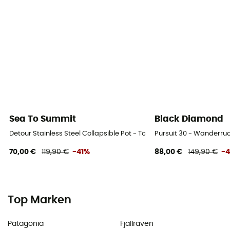
Sea To Summit
Black Diamond
Detour Stainless Steel Collapsible Pot - Topf
Pursuit 30 - Wanderr
70,00 €
119,90 €
-41%
88,00 €
149,90 €
-
Top Marken
Patagonia
Fjällräven