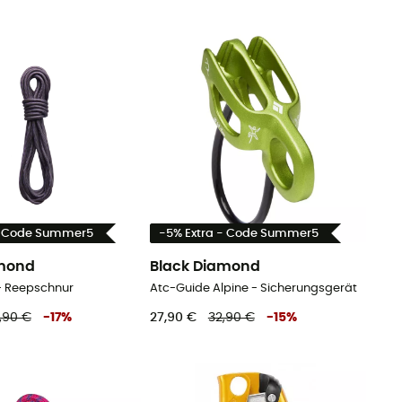
- Code Summer5
-5% Extra - Code Summer5
amond
Black Diamond
 - Reepschnur
Atc-Guide Alpine - Sicherungsgerät
,90 €
-
17
%
27,90 €
32,90 €
-
15
%