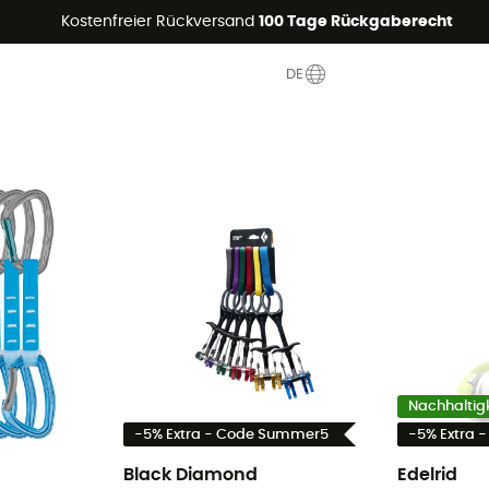
Sommerangebote🔥 -5% EXTRA ab 2 Produkten* Code Summer5
Kostenfreier Rückversand
100 Tage Rückgaberecht
DE
Nachhaltigk
-5% Extra - Code Summer5
-5% Extra 
Black Diamond
Edelrid