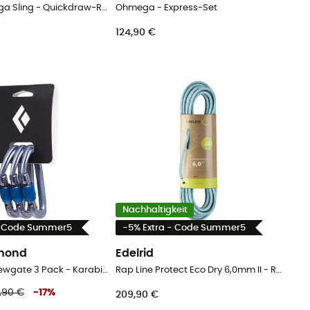
Spare Ohmega Sling - Quickdraw-Riemen
Ohmega - Express-Set
124,90 €
Nachhaltigkeit
- Code Summer5
-5% Extra - Code Summer5
amond
Edelrid
Hotforge Screwgate 3 Pack - Karabiner
Rap Line Protect Eco Dry 6,0mm II - Reepschnur
,90 €
-
17
%
209,90 €