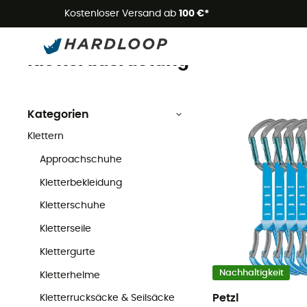
Kostenloser Versand ab
100 €*
Kletterausrüstung
Klettern
Kletterausrüstung
Kategorien
Klettern
Approachschuhe
Kletterbekleidung
Kletterschuhe
Kletterseile
Klettergurte
Nachhaltigkeit
Kletterhelme
Petzl
Kletterrucksäcke & Seilsäcke