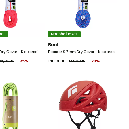
eit
Nachhaltigkeit
Beal
ry Cover - Kletterseil
Booster 9.7mm Dry Cover - Kletterseil
35,90 €
-
25
%
140,90 €
175,90 €
-
20
%