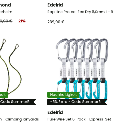
amond
Edelrid
terhelm
Rap Line Protect Eco Dry 6,0mm II - Reepschnur
29,90 €
-
21
%
239,90 €
eit
Nachhaltigkeit
- Code Summer5
-5% Extra - Code Summer5
Edelrid
h - Climbing lanyards
Pure Wire Set 6-Pack - Express-Set