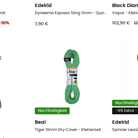
Edelrid
Black Di
rät
Dyneema Express Sling 11mm - Quickdraw-Riemen
Vapor - Klet
-
10
%
102,90 €
1
7,90 €
Nachhaltigk
Nachhaltigkeit
-5% Extra 
Beal
Edelrid
Tiger 10mm Dry Cover - Kletterseil
Spinner Leas