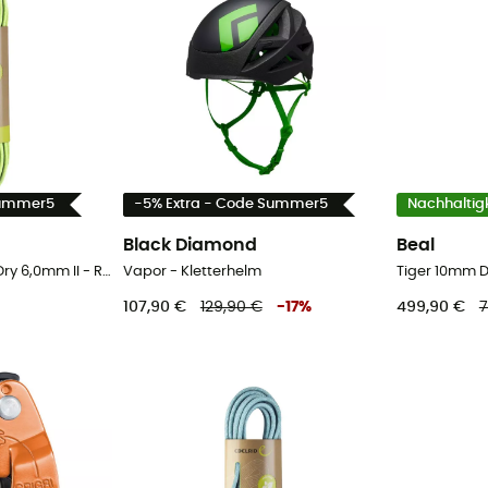
Summer5
-5% Extra - Code Summer5
Nachhaltigk
Black Diamond
Beal
Rap Line Protect Eco Dry 6,0mm II - Reepschnur
Vapor - Kletterhelm
Tiger 10mm Dr
107,90 €
129,90 €
-
17
%
499,90 €
7