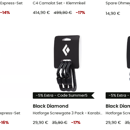
- Express-Set
C4 Camalot Set - Klemmkeil
-
14
%
414,90 €
499,90 €
-
17
%
14,90 €
-5% Extra - Code Summer5
-5% Extra 
Black Diamond
Black Di
Express-Set
Hotforge Screwgate 3 Pack - Karabiner
-
16
%
29,90 €
35,90 €
-
17
%
29,90 €
35