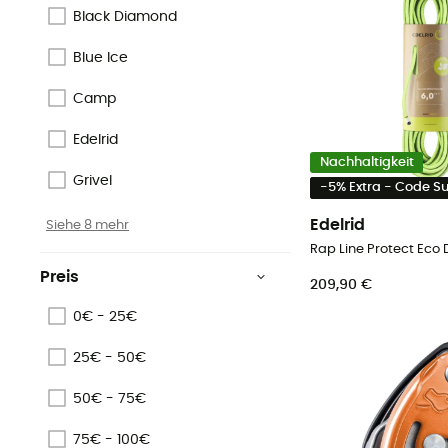
Black Diamond
Blue Ice
Camp
Edelrid
Nachhaltigkeit
Grivel
-5% Extra - Code 
Edelrid
Siehe 8 mehr
Preis
209,90 €
0€ - 25€
25€ - 50€
50€ - 75€
75€ - 100€