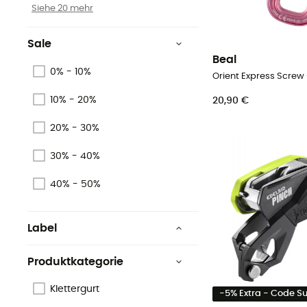
Siehe 20 mehr
Sale
Beal
0% - 10%
Orient Express Screw
10% - 20%
20,90 €
20% - 30%
30% - 40%
40% - 50%
Label
Origine Européenne
Garantie
Produktkategorie
Oeko-Tex
Klettergurt
-5% Extra - Code 