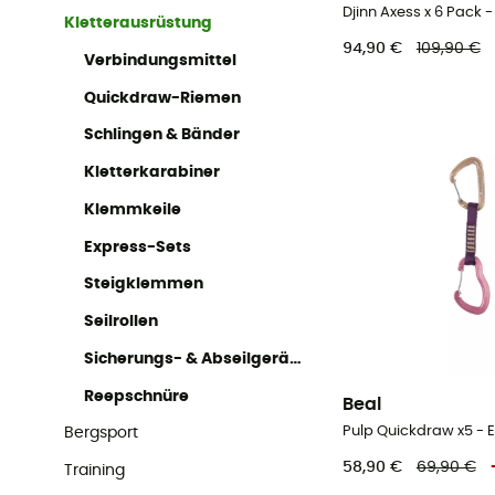
Djinn Axess x 6 Pack 
Kletterausrüstung
94,90 €
109,90 €
Verbindungsmittel
Quickdraw-Riemen
Schlingen & Bänder
Kletterkarabiner
Klemmkeile
Express-Sets
Steigklemmen
Seilrollen
Sicherungs- & Abseilgeräte
Reepschnüre
Beal
Pulp Quickdraw x5 - 
Bergsport
58,90 €
69,90 €
Training