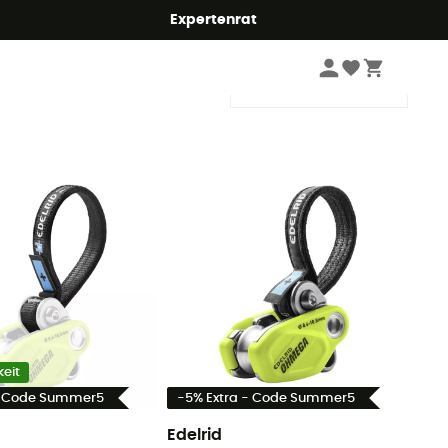
Expertenrat
Sortieren
eit
- Code Summer5
-5% Extra - Code Summer5
Edelrid