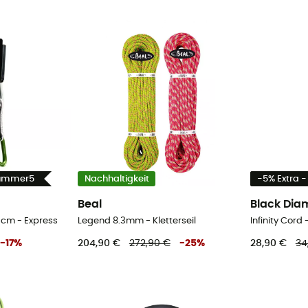
Summer5
Nachhaltigkeit
-5% Extra 
Beal
Black Di
 cm - Express
Legend 8.3mm - Kletterseil
Infinity Cord
-
17
%
204,90 €
272,90 €
-
25
%
28,90 €
34