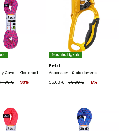
eit
Nachhaltigkeit
Petzl
y Cover - Kletterseil
Ascension - Steigklemme
17,90 €
-
30
%
55,00 €
65,90 €
-
17
%