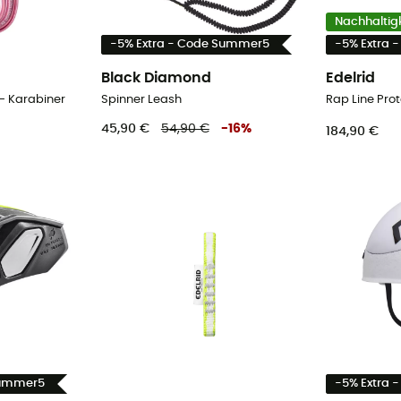
Nachhaltigk
-5% Extra - Code Summer5
-5% Extra 
Black Diamond
Edelrid
 - Karabiner
Spinner Leash
45,90 €
54,90 €
-
16
%
184,90 €
Summer5
-5% Extra 