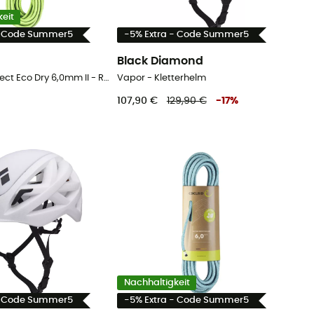
eit
- Code Summer5
-5% Extra - Code Summer5
Black Diamond
Rap Line Protect Eco Dry 6,0mm II - Reepschnur
Vapor - Kletterhelm
107,90 €
129,90 €
-
17
%
Nachhaltigkeit
- Code Summer5
-5% Extra - Code Summer5