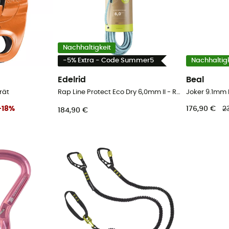
Nachhaltigkeit
-5% Extra - Code Summer5
Nachhaltigk
Edelrid
Beal
rät
Rap Line Protect Eco Dry 6,0mm II - Reepschnur
Joker 9.1mm D
-
18
%
176,90 €
2
184,90 €