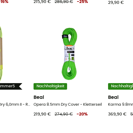
-
16
%
215,90 €
286,90 €
-
25
%
29,90 €
Summer5
Nachhaltigkeit
Nachhaltigk
Beal
Beal
Rap Line Protect Eco Dry 6,0mm II - Reepschnur
Opera 8.5mm Dry Cover - Kletterseil
Karma 9.8mm 
219,90 €
274,90 €
-
20
%
369,90 €
5