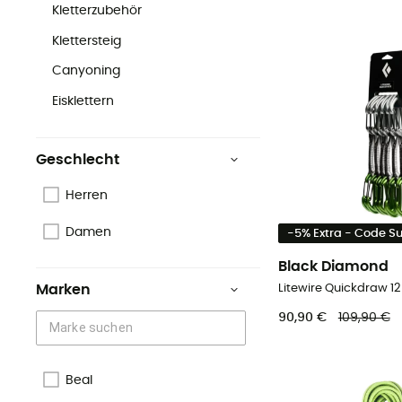
Kletterzubehör
Klettersteig
Canyoning
Eisklettern
Geschlecht
Herren
Damen
-5% Extra - Code 
Black Diamond
Litewire Quickdraw 12
Marken
90,90 €
109,90 €
Beal