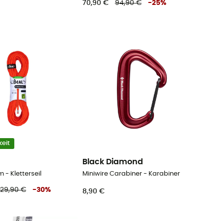
70,90 €
94,90 €
-
25
%
eit
Black Diamond
- Kletterseil
Miniwire Carabiner - Karabiner
29,90 €
-
30
%
8,90 €