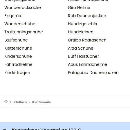
Wanderrucksäcke
Giro Helme
Eisgeräte
Rab Daunenjacken
Wanderschuhe
Hundegeschirr
Trailrunningschuhe
Hundeleinen
Laufschuhe
Ortlieb Radtaschen
Kletterschuhe
Altra Schuhe
Kinderschuhe
Buff Halstücher
Fahrradhelme
Abus Fahrradhelme
Kindertragen
Patagonia Daunenjacken
Klettern
Kletterseile