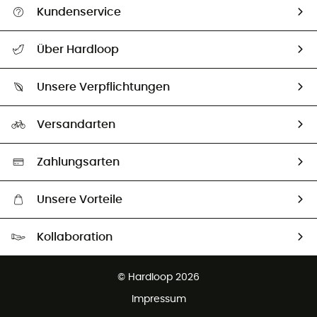
Kundenservice
Alle Hilfethemen
Über Hardloop
Sendungsverfolgung
Über uns
Größentabelle
Unsere Verpflichtungen
HardGuides
Rücksendung & Rückerstattung
Unser Fußabdruck
Unsere Botschafter
Versandarten
Vertrag widerrufen
Second hand
Auswahl an nachhaltigen Produkten
Zahlungsarten
Unsere Vorteile
Kostenloser Versand ab 100 €
Kollaboration
Kostenfreier Rückversand - 100 Tage Rückgaberecht
Partnerprogramm
Kundenservice ist kostenlos
© Hardloop 2026
Impressum