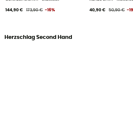
Beipackzettel einsehen
144,90 €
173,90 €
-16%
40,90 €
50,90 €
-1
Konformitätserklärung
Konformitätserklärung einsehen
Herzschlag Second Hand
Persönliche Schutzausrüstung
PPE - Category 3