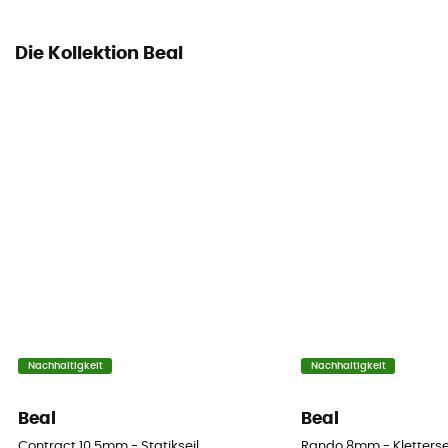
33%
Die Kollektion Beal
Static elongation
9
Casing ratio
41%
Number of falls
12
Center marking
Ja
Weight per meter
Nachhaltigkeit
Nachhaltigkeit
49 g
Beal
Beal
Anleitung
Contract 10.5mm - Statikseil
Rando 8mm - Kletterse