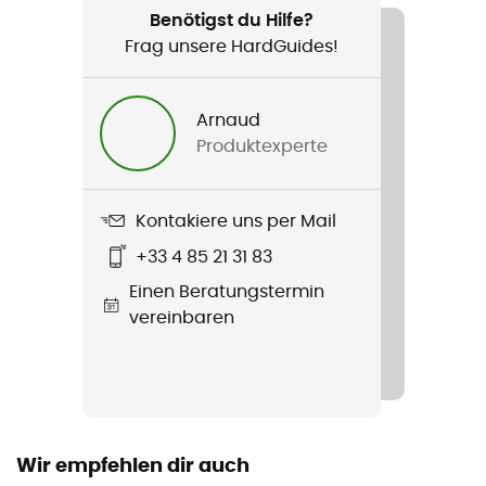
Benötigst du Hilfe?
Wasserabweisend
Frag unsere HardGuides!
Ja
Normen
Arnaud
EN 892:2012+A3:2023 / UIAA 101 Dynamic Ropes
Produktexperte
Technologien
Dry Cover / Unicore
Kontakiere uns per Mail
+33 4 85 21 31 83
Material
Einen Beratungstermin
Polyamid
vereinbaren
Länge
Länge des Seils
50 - 60 m / 60 - 70 m / Mehr als 80 m
Wir empfehlen dir auch
Label