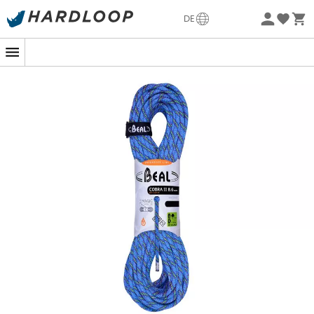
Sommerangebote🔥 -5% EXTRA ab 2 Produkten* Code
DE
Summer5
Nachhaltigkeit