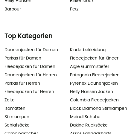
Helly Hansen
Birkenstock
Barbour
Petzl
Top Kategorien
Daunenjacken für Damen
Kinderbekleidung
Parkas für Damen
Fleecejacken für Kinder
Fleecejacken für Damen
Aigle Gummistiefel
Daunenjacken für Herren
Patagonia Fleecejacken
Parkas für Herren
Pyrenex Daunenjacken
Fleecejacken für Herren
Helly Hansen Jacken
Zelte
Columbia Fleecejacken
Isomatten
Black Diamond Stirnlampen
Stirnlampen
Meindl Schuhe
Schlafsäcke
Dakine Rucksäcke
Campingkocher
Assos Fahrradshorts