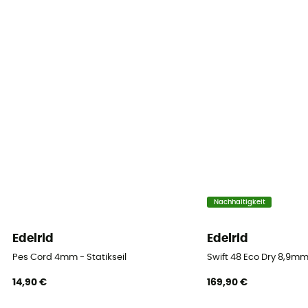
Recycelt / Origine Européenne Garantie
Material
Polyamide
Seil
Doppelseil
Durchmesser
8,6 mm
Länge
Nachhaltigkeit
50 m / 60 m / 100 m / 200 m
Edelrid
Edelrid
Impact force
Pes Cord 4mm - Statikseil
Swift 48 Eco Dry 8,9mm
5.5 kN
14,90 €
169,90 €
Dynamic elongation