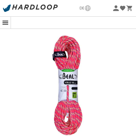
Sommerangebote🔥 -5% EXTRA ab 2 Produkten* Code
DE
Summer5
Nachhaltigkeit