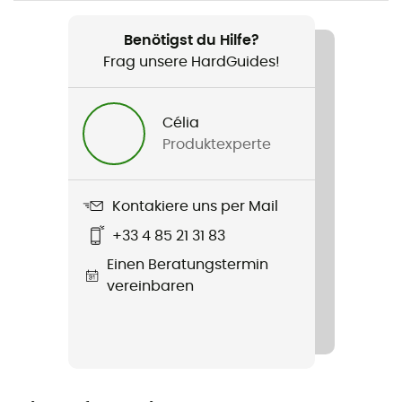
Virus 10mm
Benötigst du Hilfe?
Wasserabweisend
Frag unsere HardGuides!
Nein
Normen
Célia
EN 892:2012+A3:2023 / UIAA 101 Dynamic Ropes
Produktexperte
Material
Polyamid
Kontakiere uns per Mail
+33 4 85 21 31 83
Länge
Einen Beratungstermin
vereinbaren
Länge des Seils
40 - 50 m / 50 - 60 m / 60 - 70 m / 70 - 80 m / Mehr
als 80 m
Label
Recycelt