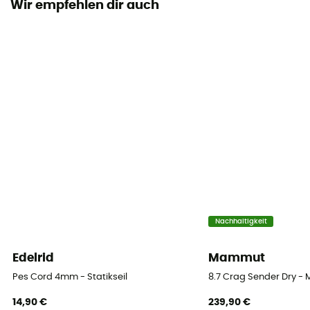
Wir empfehlen dir auch
Material
Polyamide
Seil
Einfachseil
Durchmesser
10 mm
Länge
50 m / 60 m / 70 m / 80 m / 200 m
Nachhaltigkeit
Impact force
7.4 kN
Edelrid
Mammut
Pes Cord 4mm - Statikseil
8.7 Crag Sender Dry - 
Dynamic elongation
33%
14,90 €
239,90 €