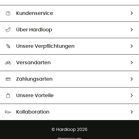
Kundenservice
Alle Hilfethemen
Über Hardloop
Sendungsverfolgung
Über uns
Größentabelle
Unsere Verpflichtungen
HardGuides
Rücksendung & Rückerstattung
Unser Fußabdruck
Unsere Botschafter
Versandarten
Vertrag widerrufen
Second hand
Auswahl an nachhaltigen Produkten
Zahlungsarten
Unsere Vorteile
Kostenloser Versand ab 100 €
Kollaboration
Kostenfreier Rückversand - 100 Tage Rückgaberecht
Partnerprogramm
Kundenservice ist kostenlos
© Hardloop 2026