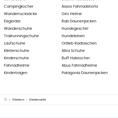
Campingkocher
Assos Fahrradshorts
Wanderrucksäcke
Giro Helme
Eisgeräte
Rab Daunenjacken
Wanderschuhe
Hundegeschirr
Trailrunningschuhe
Hundeleinen
Laufschuhe
Ortlieb Radtaschen
Kletterschuhe
Altra Schuhe
Kinderschuhe
Buff Halstücher
Fahrradhelme
Abus Fahrradhelme
Kindertragen
Patagonia Daunenjacken
Klettern
Kletterseile