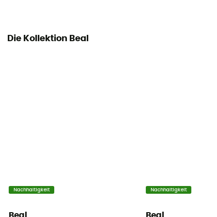
Static elongation
9.7
Die Kollektion Beal
Casing ratio
37%
Number of falls
7
Center marking
Nein
Weight per meter
63 g
Nachhaltigkeit
Nachhaltigkeit
Anleitung
Beipackzettel einsehen
Beal
Beal