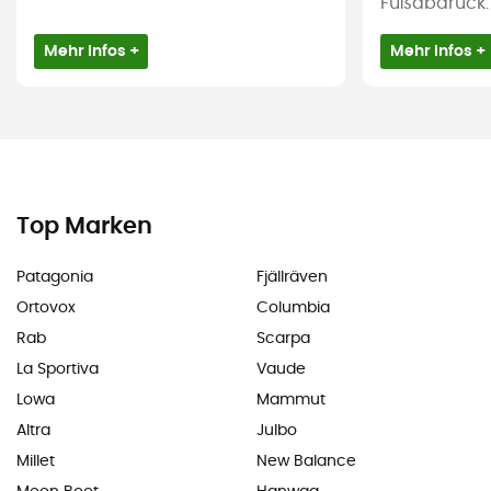
Fußabdruck.
Mehr Infos +
Mehr Infos +
Top Marken
Patagonia
Fjällräven
Ortovox
Columbia
Rab
Scarpa
La Sportiva
Vaude
Lowa
Mammut
Altra
Julbo
Millet
New Balance