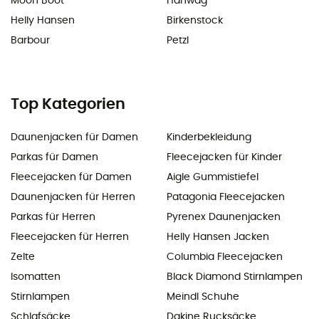
Moon Boot
Hanwag
Helly Hansen
Birkenstock
Barbour
Petzl
Top Kategorien
Daunenjacken für Damen
Kinderbekleidung
Parkas für Damen
Fleecejacken für Kinder
Fleecejacken für Damen
Aigle Gummistiefel
Daunenjacken für Herren
Patagonia Fleecejacken
Parkas für Herren
Pyrenex Daunenjacken
Fleecejacken für Herren
Helly Hansen Jacken
Zelte
Columbia Fleecejacken
Isomatten
Black Diamond Stirnlampen
Stirnlampen
Meindl Schuhe
Schlafsäcke
Dakine Rucksäcke