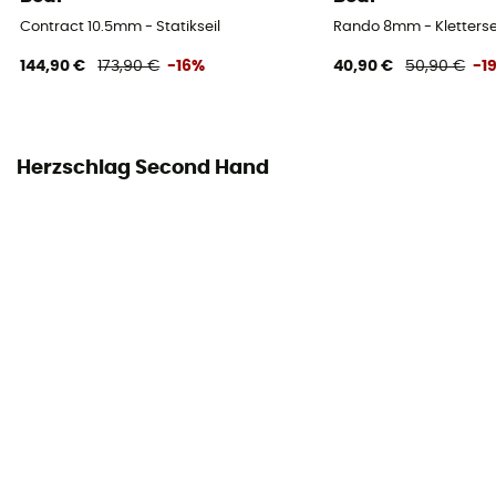
Contract 10.5mm - Statikseil
Rando 8mm - Kletterse
Konformitätserklärung
Konformitätserklärung einsehen
144,90 €
173,90 €
-16%
40,90 €
50,90 €
-1
Persönliche Schutzausrüstung
PPE - Category 3
Herzschlag Second Hand