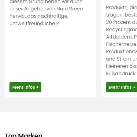
diesem Grund heben wir auch
Produkte, die
unser Angebot von HardGreen
tragen, bes
hervor, das nachhaltige,
20 Prozent a
umweltfreundliche P
Recyclingmat
Altkleidern, 
Fischernetze
Produktions
und Strom u
kleineren ök
Fußabdruck.
Mehr Infos +
Mehr Infos +
Top Marken