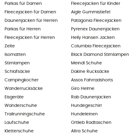
Parkas für Damen
Fleecejacken für Kinder
Fleecejacken für Damen
Aigle Gummistiefel
Daunenjacken für Herren
Patagonia Fleecejacken
Parkas für Herren
Pyrenex Daunenjacken
Fleecejacken für Herren
Helly Hansen Jacken
Zelte
Columbia Fleecejacken
Isomatten
Black Diamond Stirnlampen
Stirnlampen
Meindl Schuhe
Schlafsäcke
Dakine Rucksäcke
Campingkocher
Assos Fahrradshorts
Wanderrucksäcke
Giro Helme
Eisgeräte
Rab Daunenjacken
Wanderschuhe
Hundegeschirr
Trailrunningschuhe
Hundeleinen
Laufschuhe
Ortlieb Radtaschen
Kletterschuhe
Altra Schuhe