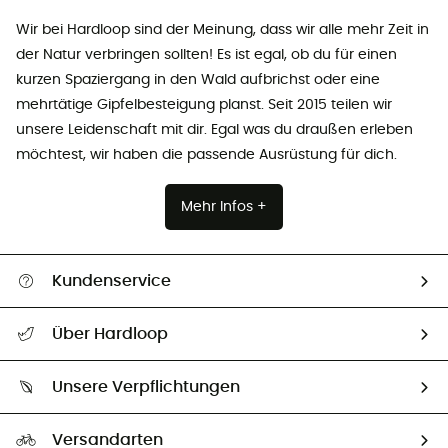
Wir bei Hardloop sind der Meinung, dass wir alle mehr Zeit in
der Natur verbringen sollten! Es ist egal, ob du für einen
kurzen Spaziergang in den Wald aufbrichst oder eine
mehrtätige Gipfelbesteigung planst. Seit 2015 teilen wir
unsere Leidenschaft mit dir. Egal was du draußen erleben
möchtest, wir haben die passende Ausrüstung für dich.
Mehr Infos +
Kundenservice
Alle Hilfethemen
Über Hardloop
Sendungsverfolgung
Über uns
Größentabelle
Unsere Verpflichtungen
HardGuides
Rücksendung & Rückerstattung
Unser Fußabdruck
Unsere Botschafter
Versandarten
Vertrag widerrufen