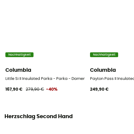
Nachhaltigkeit
Nachhaltigkeit
Columbia
Columbia
Little Si II Insulated Parka - Parka - Damen
Payton Pass II Insulat
167,90 €
279,90 €
-40%
249,90 €
Herzschlag Second Hand