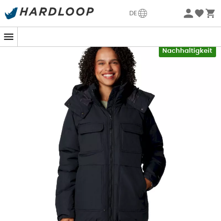
Sommerangebote🔥 -5% EXTRA ab 2 Produkten* Code
DE
Summer5
-5% Extra - Code Summer5
Nachhaltigkeit
Bist du bereit, die härtesten Winter mit der
Longhorn
Ridge Insulated Jacket
zu meistern? Diese
Parka
für
Damen
hüllt dich in
Wärme
, selbst wenn der
Schneesturm tobt. Perfekt für nordische Ausflüge oder
Schneeballschlachten im Garten, kombiniert diese
Columbia
-Jacke dezente
Eleganz
mit ultimativer
Schutz
.
Ausgestattet mit einer hochleistungsfähigen,
100 %