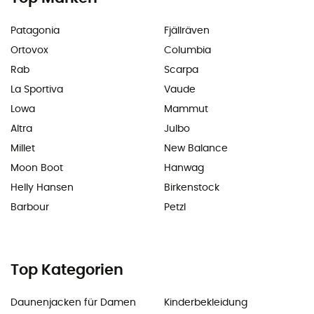
Patagonia
Fjällräven
Ortovox
Columbia
Rab
Scarpa
La Sportiva
Vaude
Lowa
Mammut
Altra
Julbo
Millet
New Balance
Moon Boot
Hanwag
Helly Hansen
Birkenstock
Barbour
Petzl
Top Kategorien
Daunenjacken für Damen
Kinderbekleidung