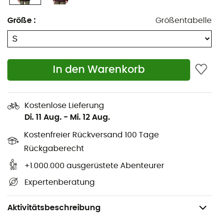
Brusttaschen mit Druckknopf
Größe
:
Größentabelle
Seitentaschen mit Druckknopf
Elastische Bündchen
Elastischer Saum
In den Warenkorb
Omni-Heat™ Infinity Thermo-reflektierende
Technologie: Thermo-reflektierendes System für
bessere Wärmerückhaltung und hohe
Kostenlose Lieferung
Atmungsaktivität
Di. 11 Aug.
-
Mi. 12 Aug.
Kostenfreier Rückversand 100 Tage
Omni-Shield™ Wasserabweisende Behandlung:
Wasser- und schmutzabweisend
Rückgaberecht
+1.000.000 ausgerüstete Abenteurer
Thermarator™ Isolierung, 100 % recyceltes Polyester
Expertenberatung
Außenmaterial: 100 % Nylon
Futter: 100 % Polyester
Aktivitätsbeschreibung