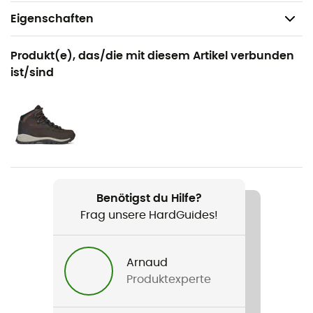
Eigenschaften
Geeignet für
Produkt(e), das/die mit diesem Artikel verbunden
Alltag / Wintersport
ist/sind
Geschlecht
Damen
Produkt
Longhorn Ridge Insulated Jacket
Benötigst du Hilfe?
Technologien
Frag unsere HardGuides!
Omni-Shield™ / Thermarator™ / Omni-Heat™ Infinity
Wasserdichtigkeit
Arnaud
Wasserabweisend
Produktexperte
Label