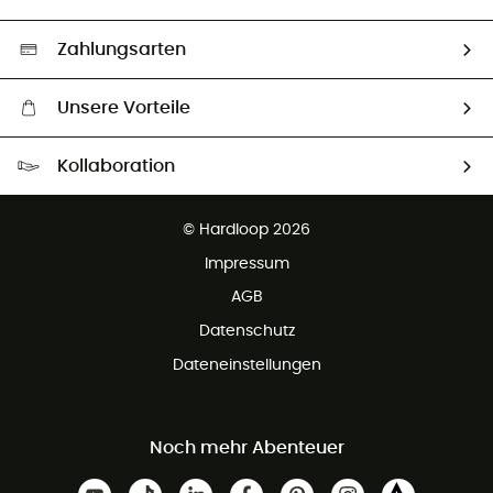
Second hand
Auswahl an nachhaltigen Produkten
Zahlungsarten
Unsere Vorteile
Kostenloser Versand ab 100 €
Kollaboration
Kostenfreier Rückversand - 100 Tage Rückgaberecht
Partnerprogramm
Kundenservice ist kostenlos
© Hardloop 2026
Impressum
AGB
Datenschutz
Dateneinstellungen
Noch mehr Abenteuer