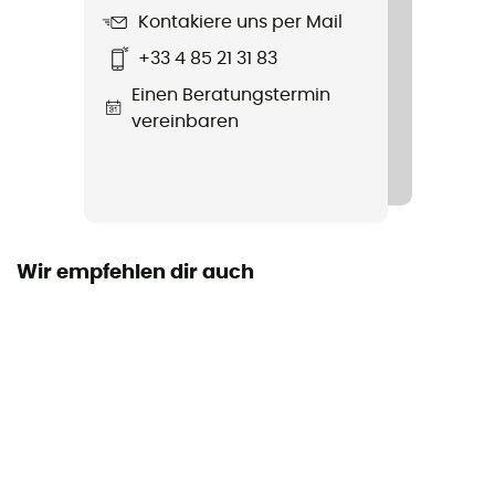
Recycelt / PFC-Free
Kontakiere uns per Mail
+33 4 85 21 31 83
Taschen
Einen Beratungstermin
2 poches main et 2 poches poitrine
vereinbaren
Material
[main] 100 % nylon / [doublure] 100 % polyester /
[isolation] 100 % polyester recyclé
Wir empfehlen dir auch