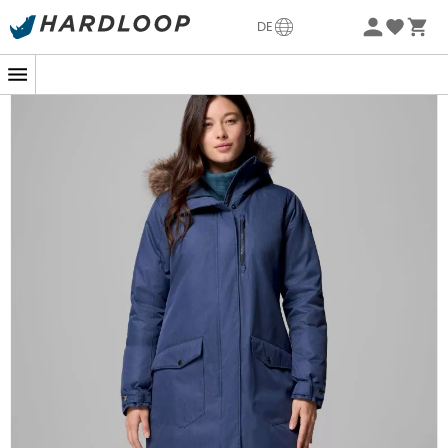
Sommerangebote🔥 -5% EXTRA ab 2 Produkten* Code
DE
Summer5
-5% Extra - Code Summer5