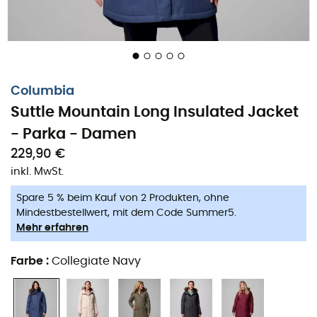
Egal, ob für einen intensiven
Skitag
oder eine
Wanderung
in den Bergen, die
Columbia Suttle
Columbia
Mountain Long Insulated Jacket
bietet dir optimalen
Suttle Mountain Long Insulated Jacket
Schutz, ohne auf Stil zu verzichten.
- Parka - Damen
Die
Suttle Mountain Long Insulated Jacket
begleitet
229,90 €
dich auf deinem Winterabenteuer. Dank ihres
leichten
,
inkl. MwSt.
aber
robusten
Designs garantiert sie dir volle
Bewegungsfreiheit. So kannst du dich auf deine Leistung
Spare 5 % beim Kauf von 2 Produkten, ohne
Mindestbestellwert, mit dem Code Summer5.
konzentrieren, ohne von sperriger Kleidung gestört zu
Mehr erfahren
werden.
Omni-Heat™ Thermoreflexion
Farbe
:
Collegiate Navy
Wasserabweisender Stoff, der Feuchtigkeit und
leichten Regen ableitet