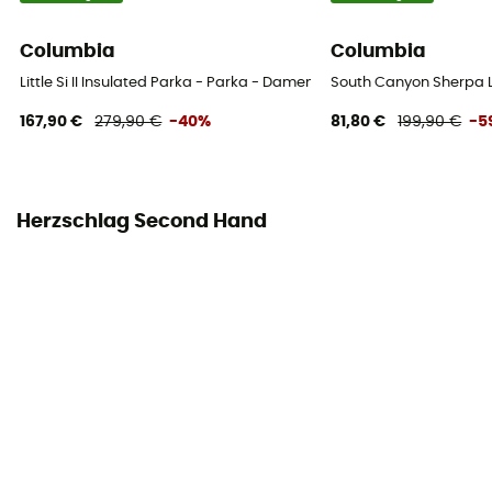
Columbia
Columbia
Little Si II Insulated Parka - Parka - Damen
South Canyon Sherpa L
167,90 €
279,90 €
-40%
81,80 €
199,90 €
-5
Herzschlag Second Hand