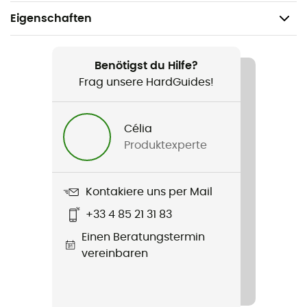
Eigenschaften
Geeignet für
Alltag / Wintersport
Benötigst du Hilfe?
Frag unsere HardGuides!
Geschlecht
Damen
Célia
Produktexperte
Produkt
Suttle Mountain Long Insulated Jacket
Kontakiere uns per Mail
Technologien
+33 4 85 21 31 83
Omni-Heat™ Reflective / Omni-Shield™ /
Thermarator™
Einen Beratungstermin
vereinbaren
Wasserdichtigkeit
Wasserabweisend