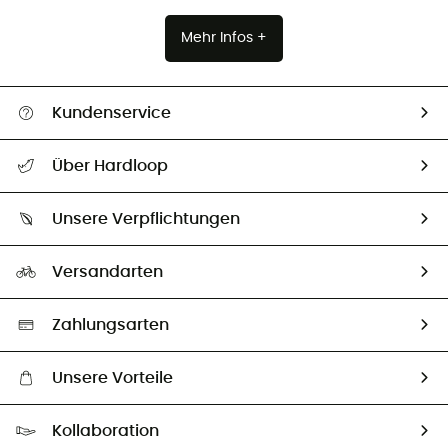
Mehr Infos +
Kundenservice
Alle Hilfethemen
Über Hardloop
Sendungsverfolgung
Über uns
Größentabelle
Unsere Verpflichtungen
HardGuides
Rücksendung & Rückerstattung
Unser Fußabdruck
Unsere Botschafter
Versandarten
Vertrag widerrufen
Second hand
Auswahl an nachhaltigen Produkten
Zahlungsarten
Unsere Vorteile
Kostenloser Versand ab 100 €
Kollaboration
Kostenfreier Rückversand - 100 Tage Rückgaberecht