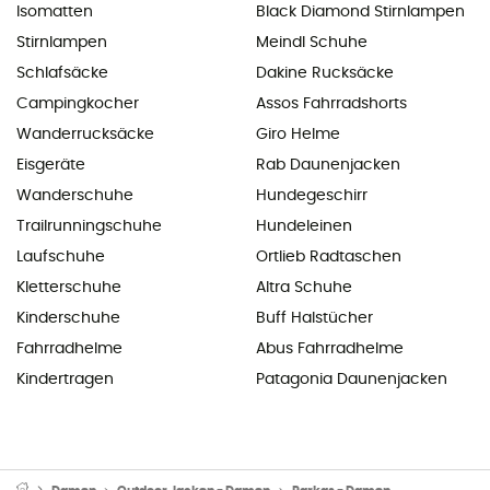
Isomatten
Black Diamond Stirnlampen
Stirnlampen
Meindl Schuhe
Schlafsäcke
Dakine Rucksäcke
Campingkocher
Assos Fahrradshorts
Wanderrucksäcke
Giro Helme
Eisgeräte
Rab Daunenjacken
Wanderschuhe
Hundegeschirr
Trailrunningschuhe
Hundeleinen
Laufschuhe
Ortlieb Radtaschen
Kletterschuhe
Altra Schuhe
Kinderschuhe
Buff Halstücher
Fahrradhelme
Abus Fahrradhelme
Kindertragen
Patagonia Daunenjacken