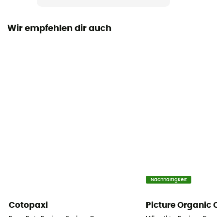
Kapuze
Ja
Wir empfehlen dir auch
Material
[main] 100 % polyester / [doublure] Omni-Heat™
Reflective 100 % polyester / [isolation] Duvet
synthétique 100 % polyester
Nachhaltigkeit
Cotopaxi
Picture Organic 