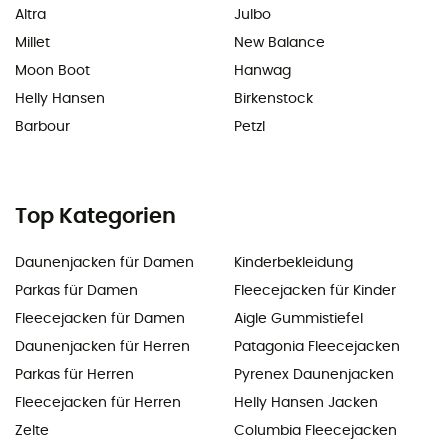
Altra
Julbo
Millet
New Balance
Moon Boot
Hanwag
Helly Hansen
Birkenstock
Barbour
Petzl
Top Kategorien
Daunenjacken für Damen
Kinderbekleidung
Parkas für Damen
Fleecejacken für Kinder
Fleecejacken für Damen
Aigle Gummistiefel
Daunenjacken für Herren
Patagonia Fleecejacken
Parkas für Herren
Pyrenex Daunenjacken
Fleecejacken für Herren
Helly Hansen Jacken
Zelte
Columbia Fleecejacken