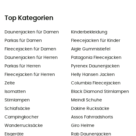
Top Kategorien
Daunenjacken für Damen
Kinderbekleidung
Parkas für Damen
Fleecejacken für Kinder
Fleecejacken für Damen
Aigle Gummistiefel
Daunenjacken für Herren
Patagonia Fleecejacken
Parkas für Herren
Pyrenex Daunenjacken
Fleecejacken für Herren
Helly Hansen Jacken
Zelte
Columbia Fleecejacken
Isomatten
Black Diamond Stirnlampen
Stirnlampen
Meindl Schuhe
Schlafsäcke
Dakine Rucksäcke
Campingkocher
Assos Fahrradshorts
Wanderrucksäcke
Giro Helme
Eisgeräte
Rab Daunenjacken