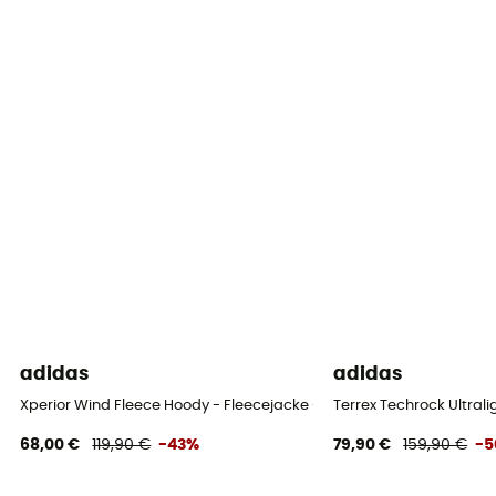
adidas
adidas
Xperior Wind Fleece Hoody - Fleecejacke - Herren
Terrex Techrock Ultral
68,00 €
119,90 €
-43%
79,90 €
159,90 €
-