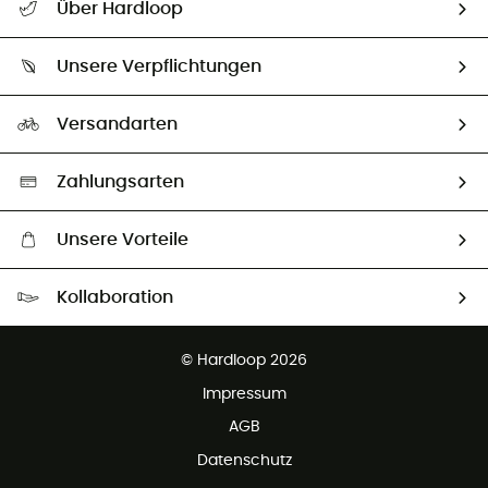
Über Hardloop
Sendungsverfolgung
Über uns
Größentabelle
Unsere Verpflichtungen
HardGuides
Rücksendung & Rückerstattung
Unser Fußabdruck
Unsere Botschafter
Versandarten
Vertrag widerrufen
Second hand
Auswahl an nachhaltigen Produkten
Zahlungsarten
Unsere Vorteile
Kostenloser Versand ab 100 €
Kollaboration
Kostenfreier Rückversand - 100 Tage Rückgaberecht
Partnerprogramm
Kundenservice ist kostenlos
© Hardloop 2026
Impressum
AGB
Datenschutz