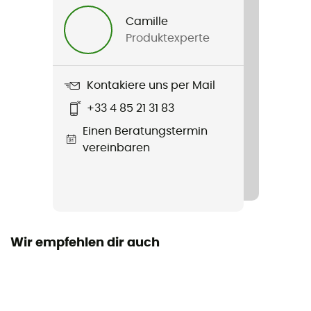
Herren
Camille
Produktexperte
Produkt
Xperior Light Fleece Hooded Jacket
Kontakiere uns per Mail
Passform
+33 4 85 21 31 83
Standard
Einen Beratungstermin
Kapuze
vereinbaren
Ja
Taschen
2 Taschen
Wir empfehlen dir auch
Material
94 % polyester recyclé - 6 % élasthanne
Technische Eigenschaften