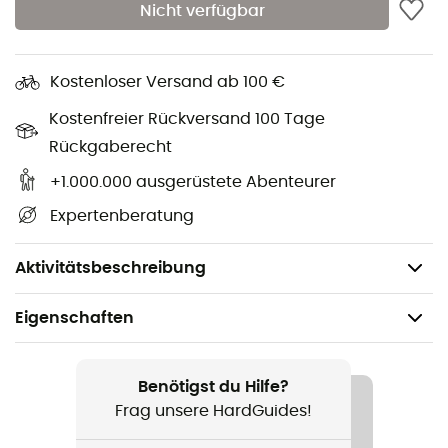
Schmale Passform
Nicht verfügbar
Durchgehender Reißverschluss, helmkompatible
Kapuze
Kostenloser Versand ab 100 €
CLIMAWARM+
Kostenfreier Rückversand 100 Tage
Seitentaschen, rucksackkompatibel
Rückgaberecht
+1.000.000 ausgerüstete Abenteurer
Flooce-Material
Expertenberatung
Elastische Bündchen und Saum
Schulternähte nach hinten versetzt
Aktivitätsbeschreibung
Eigenschaften
Geeignet für
Wandern
Benötigst du Hilfe?
Frag unsere HardGuides!
Geschlecht