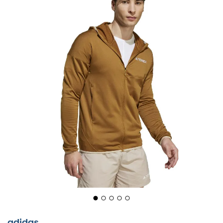
Stellen Sie sich vor, Sie befinden sich auf einem
kurvenreichen Pfad in den Bergen, der frische Wind
streicht über Ihr Gesicht. Mit jedem Schritt begleitet Sie
die
Xperior Light Fleece Hooded Jacket
von
Adidas
Terrex
mühelos in Ihren Bewegungen. Diese Fleecejacke
wurde für Outdoor-Enthusiasten entwickelt und ist Ihr
perfekter Begleiter für Trailrunning, Wandern und sogar
Skifahren. Ihr Geheimnis? Die CLIMAWARM-Technologie,
die die Wärme speichert und gleichzeitig den Schweiß
ableitet. Sie sind bereit für das Abenteuer, warm und
trocken.
Doch diese Jacke kann noch mehr. Sie ist aus Flooce-
Gewebe gefertigt, eine kleine Revolution mit einer
adidas