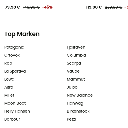
79,90 €
149,90 €
-46%
119,90 €
239,90 €
-
Top Marken
Patagonia
Fjällräven
Ortovox
Columbia
Rab
Scarpa
La Sportiva
Vaude
Lowa
Mammut
Altra
Julbo
Millet
New Balance
Moon Boot
Hanwag
Helly Hansen
Birkenstock
Barbour
Petzl