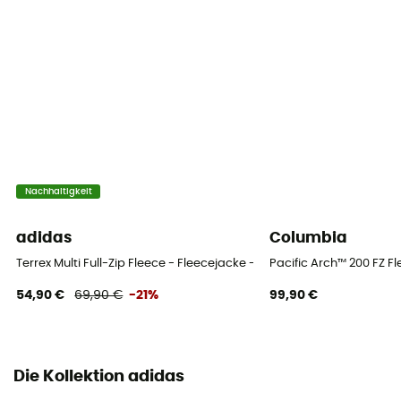
Atmungsaktiv
Temperaturstufe
Midweight
Nachhaltigkeit
adidas
Columbia
Terrex Multi Full-Zip Fleece - Fleecejacke - Herren
Pacific Arch™ 200 FZ F
54,90 €
69,90 €
-21%
99,90 €
Die Kollektion adidas