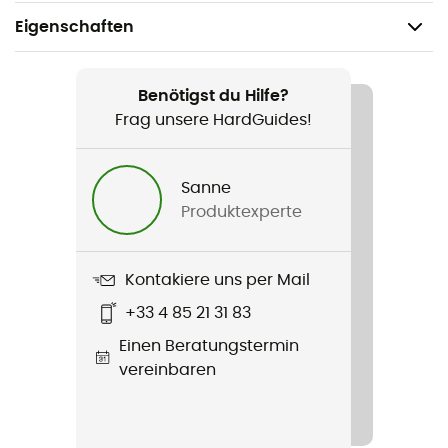
Eigenschaften
Geeignet für
Camping
Benötigst du Hilfe?
Frag unsere HardGuides!
Geschlecht
Herren
Sanne
Produktexperte
Produkt
Glacier Fleece Jacket
Kontakiere uns per Mail
Passform
+33 4 85 21 31 83
Standard
Einen Beratungstermin
Label
vereinbaren
Recycelt
Kapuze