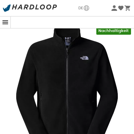
Sommerangebote🔥 -5% EXTRA ab 2 Produkten* Code
DE
Summer5
-5% Extra - Code Summer5
Nachhaltigkeit