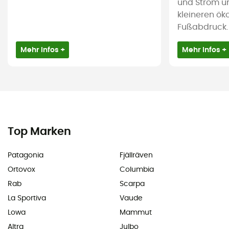
und Strom u
kleineren ök
Fußabdruck.
Mehr Infos +
Mehr Infos +
Top Marken
Patagonia
Fjällräven
Ortovox
Columbia
Rab
Scarpa
La Sportiva
Vaude
Lowa
Mammut
Altra
Julbo