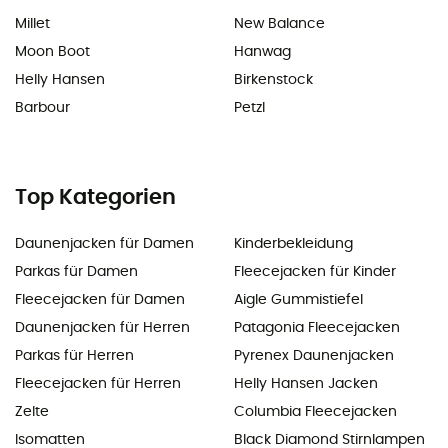
Millet
New Balance
Moon Boot
Hanwag
Helly Hansen
Birkenstock
Barbour
Petzl
Top Kategorien
Daunenjacken für Damen
Kinderbekleidung
Parkas für Damen
Fleecejacken für Kinder
Fleecejacken für Damen
Aigle Gummistiefel
Daunenjacken für Herren
Patagonia Fleecejacken
Parkas für Herren
Pyrenex Daunenjacken
Fleecejacken für Herren
Helly Hansen Jacken
Zelte
Columbia Fleecejacken
Isomatten
Black Diamond Stirnlampen