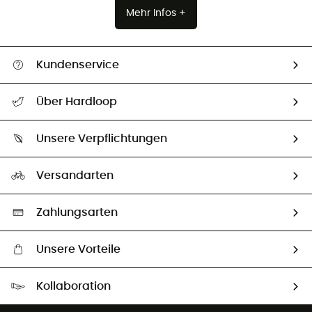
Mehr Infos +
Kundenservice
Alle Hilfethemen
Über Hardloop
Sendungsverfolgung
Über uns
Größentabelle
Unsere Verpflichtungen
HardGuides
Rücksendung & Rückerstattung
Unser Fußabdruck
Unsere Botschafter
Versandarten
Vertrag widerrufen
Second hand
Auswahl an nachhaltigen Produkten
Zahlungsarten
Unsere Vorteile
Kostenloser Versand ab 100 €
Kollaboration
Kostenfreier Rückversand - 100 Tage Rückgaberecht
Partnerprogramm