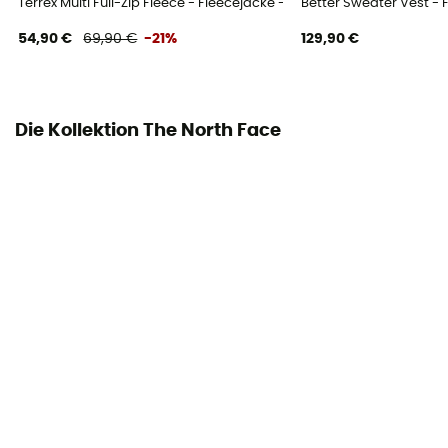
Terrex Multi Full-Zip Fleece - Fleecejacke - Herren
Better Sweater Vest - 
54,90 €
69,90 €
-21%
129,90 €
Die Kollektion The North Face