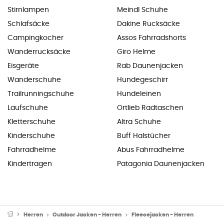
Stirnlampen
Meindl Schuhe
Schlafsäcke
Dakine Rucksäcke
Campingkocher
Assos Fahrradshorts
Wanderrucksäcke
Giro Helme
Eisgeräte
Rab Daunenjacken
Wanderschuhe
Hundegeschirr
Trailrunningschuhe
Hundeleinen
Laufschuhe
Ortlieb Radtaschen
Kletterschuhe
Altra Schuhe
Kinderschuhe
Buff Halstücher
Fahrradhelme
Abus Fahrradhelme
Kindertragen
Patagonia Daunenjacken
Herren
Outdoor Jacken - Herren
Fleecejacken - Herren