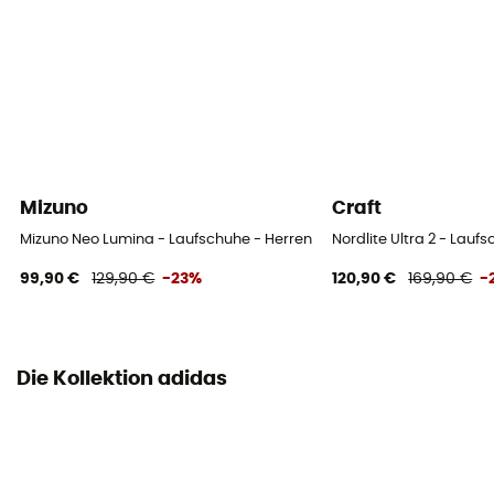
Laufsohle
Continental™
Sprengung
7 mm
Läufer-Typ
Mizuno
Craft
- 85 kg
Mizuno Neo Lumina - Laufschuhe - Herren
Nordlite Ultra 2 - Lauf
Verschlusssystem
99,90 €
129,90 €
-23%
120,90 €
169,90 €
-
Schnürung
Obermaterial
Mesh
Die Kollektion adidas