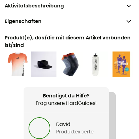
Durchschnittsgewicht: 2 x 224 g
Aktivitätsbeschreibung
Eigenschaften
Geeignet für
Produkt(e), das/die mit diesem Artikel verbunden
Running
ist/sind
Geschlecht
Herren
Gewicht
2 x 224 g
Benötigst du Hilfe?
Produkt
Frag unsere HardGuides!
Adizero Evo SL
David
Wöchentliche Trainingsdistanz
Produktexperte
10 bis 30 km