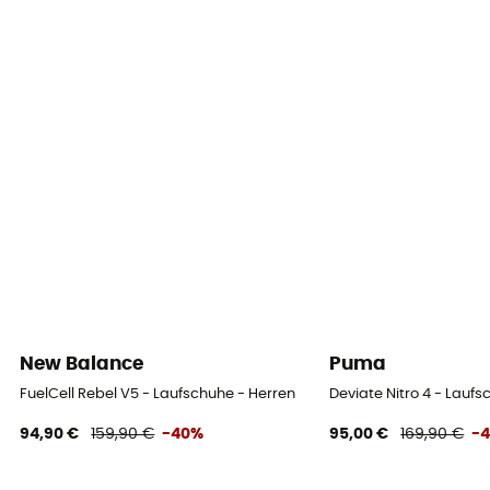
New Balance
Puma
FuelCell Rebel V5 - Laufschuhe - Herren
Deviate Nitro 4 - Laufs
94,90 €
159,90 €
-40%
95,00 €
169,90 €
-