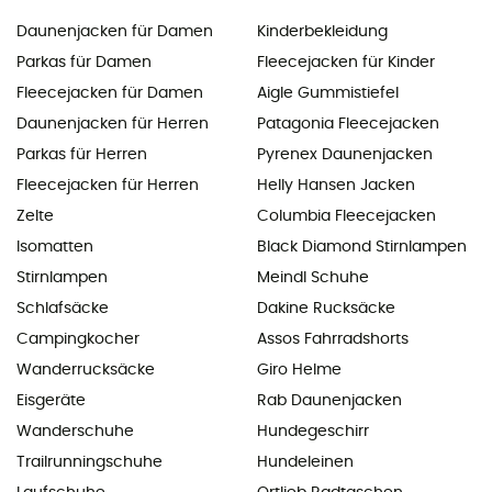
Daunenjacken für Damen
Kinderbekleidung
Parkas für Damen
Fleecejacken für Kinder
Fleecejacken für Damen
Aigle Gummistiefel
Daunenjacken für Herren
Patagonia Fleecejacken
Parkas für Herren
Pyrenex Daunenjacken
Fleecejacken für Herren
Helly Hansen Jacken
Zelte
Columbia Fleecejacken
Isomatten
Black Diamond Stirnlampen
Stirnlampen
Meindl Schuhe
Schlafsäcke
Dakine Rucksäcke
Campingkocher
Assos Fahrradshorts
Wanderrucksäcke
Giro Helme
Eisgeräte
Rab Daunenjacken
Wanderschuhe
Hundegeschirr
Trailrunningschuhe
Hundeleinen