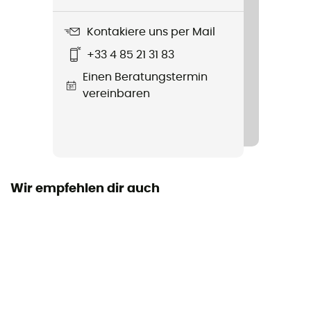
Untergrund
Kontakiere uns per Mail
Straße
+33 4 85 21 31 83
Wasserdichtigkeit
Einen Beratungstermin
Nein
vereinbaren
Zwischensohle
Lightstrike Pro
Pronation
Wir empfehlen dir auch
Neutral
Austauschbare Innensohle
Ja
Absatzhöhe / Vorfuß
39 / 33 mm