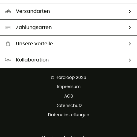
Rücksendung & Rückerstattung
Unser Fußabdruck
Unsere Botschafter
Versandarten
Vertrag widerrufen
Second hand
Auswahl an nachhaltigen Produkten
Zahlungsarten
Unsere Vorteile
Kostenloser Versand ab 100 €
Kollaboration
Kostenfreier Rückversand - 100 Tage Rückgaberecht
Partnerprogramm
Kundenservice ist kostenlos
© Hardloop 2026
Impressum
AGB
Datenschutz
Dateneinstellungen