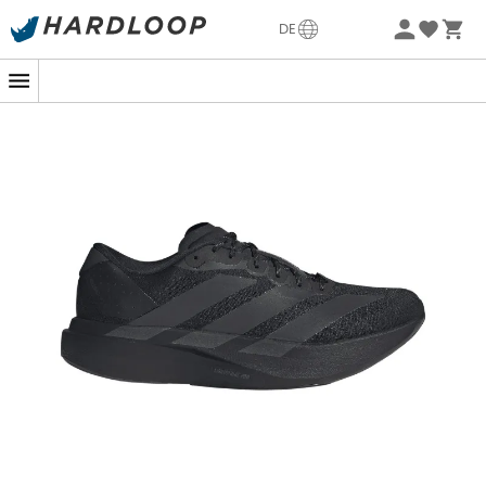
Sommerangebote🔥 -5% EXTRA ab 2 Produkten* Code
DE
Summer5
Neu
-5% Extra - Code Summer5
Ob im Unterholz oder in der Stadt, der
Adizero Evo SL