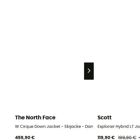
The North Face
Scott
W Cirque Down Jacket - Skijacke - Damen
Explorair Hybrid LT J
459,90 €
119,90 €
199,90 €