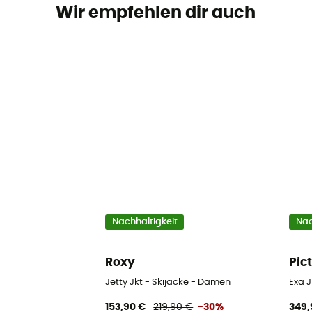
Wir empfehlen dir auch
Nachhaltigkeit
Nac
Roxy
Pic
Jetty Jkt - Skijacke - Damen
Exa J
153,90 €
219,90 €
-30%
349,