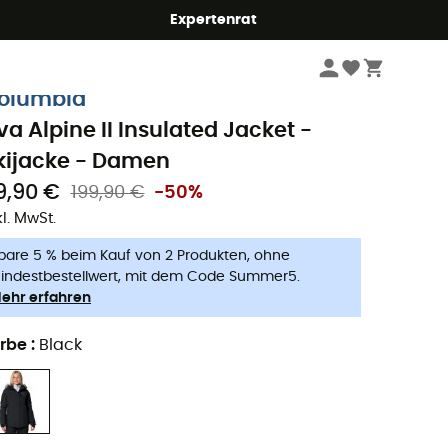
Expertenrat
Damen
Outdoor Jacken - Damen
Skijacken - Damen
olumbia
va Alpine II Insulated Jacket -
kijacke - Damen
9,90 €
199,90 €
-50%
kl. MwSt.
pare 5 % beim Kauf von 2 Produkten, ohne
indestbestellwert, mit dem Code Summer5.
ehr erfahren
rbe
:
Black