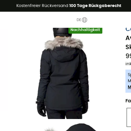
Sommerangebote🔥 -5% EXTRA ab 2 Produkten* Code Summer5
Kostenfreier Rückversand
100 Tage Rückgaberecht
DE
-5% Extra - Code Summer5
C
Nachhaltigkeit
A
S
9
in
S
M
M
Fa