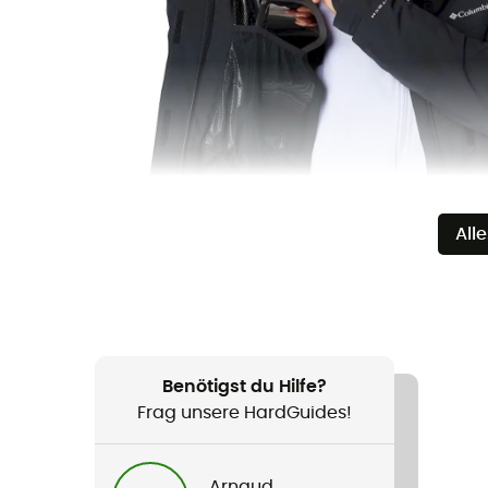
All
Benötigst du Hilfe?
Frag unsere HardGuides!
Arnaud