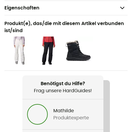
Eigenschaften
Geeignet für
Produkt(e), das/die mit diesem Artikel verbunden
Ski / Snowboarden / Wintersport
ist/sind
Geschlecht
Damen
Produkt
Roaring Fork II Down Jacket
Benötigst du Hilfe?
Membran
Frag unsere HardGuides!
Omni-Tech™
Wasserdichtigkeit
Mathilde
Ja
Produktexperte
Passform