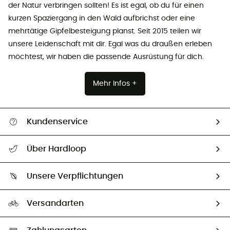
der Natur verbringen sollten! Es ist egal, ob du für einen
kurzen Spaziergang in den Wald aufbrichst oder eine
mehrtätige Gipfelbesteigung planst. Seit 2015 teilen wir
unsere Leidenschaft mit dir. Egal was du draußen erleben
möchtest, wir haben die passende Ausrüstung für dich.
Mehr Infos +
Kundenservice
Alle Hilfethemen
Über Hardloop
Sendungsverfolgung
Über uns
Größentabelle
Unsere Verpflichtungen
HardGuides
Rücksendung & Rückerstattung
Unser Fußabdruck
Unsere Botschafter
Versandarten
Vertrag widerrufen
Second hand
Auswahl an nachhaltigen Produkten