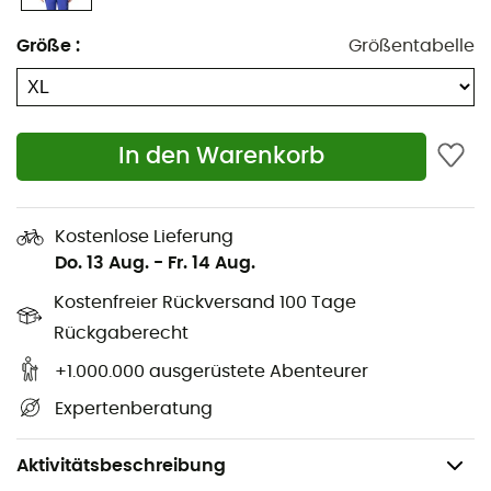
Innere Sicherheitstasche
Größe
:
Größentabelle
Skibrillentasche
Reißverschlusstaschen für die Hände
Verstellbare Ärmelbündchen
In den Warenkorb
Verstellbarer Saum mit Kordelzug
Komfortbündchen mit Daumenöffnungen
Kostenlose Lieferung
Do. 13 Aug.
-
Fr. 14 Aug.
Integrierter Schneefang
Kostenfreier Rückversand 100 Tage
Außenmaterial: 100 % Polyester
Rückgaberecht
Daunenisolierung mit 550er Bauschkraft, RDS-
+1.000.000 ausgerüstete Abenteurer
zertifiziert
Expertenberatung
Futter: Omni-Tech™ 2-Lagen-Gewebe, 100 %
Polyester
Aktivitätsbeschreibung