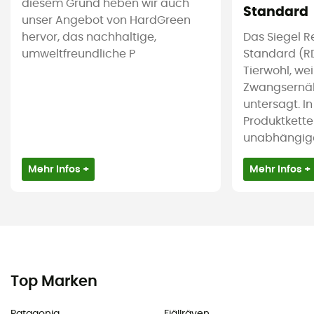
diesem Grund heben wir auch
Standard
unser Angebot von HardGreen
hervor, das nachhaltige,
Das Siegel 
umweltfreundliche P
Standard (RD
Tierwohl, we
Zwangsernäh
untersagt. I
Produktkette
unabhängige 
Mehr Infos +
Mehr Infos +
Top Marken
Patagonia
Fjällräven