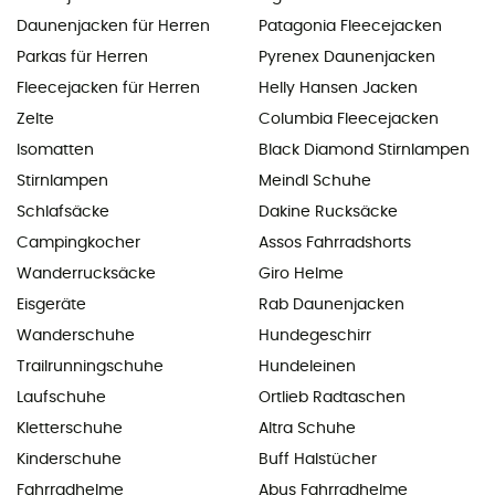
Daunenjacken für Herren
Patagonia Fleecejacken
Parkas für Herren
Pyrenex Daunenjacken
Fleecejacken für Herren
Helly Hansen Jacken
Zelte
Columbia Fleecejacken
Isomatten
Black Diamond Stirnlampen
Stirnlampen
Meindl Schuhe
Schlafsäcke
Dakine Rucksäcke
Campingkocher
Assos Fahrradshorts
Wanderrucksäcke
Giro Helme
Eisgeräte
Rab Daunenjacken
Wanderschuhe
Hundegeschirr
Trailrunningschuhe
Hundeleinen
Laufschuhe
Ortlieb Radtaschen
Kletterschuhe
Altra Schuhe
Kinderschuhe
Buff Halstücher
Fahrradhelme
Abus Fahrradhelme