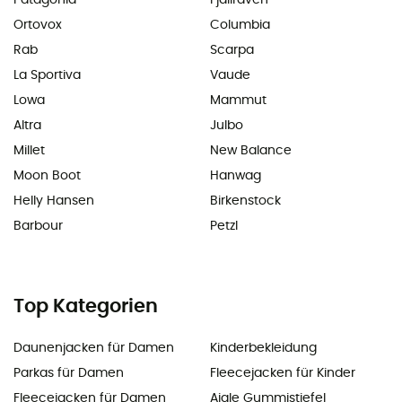
Ortovox
Columbia
Rab
Scarpa
La Sportiva
Vaude
Lowa
Mammut
Altra
Julbo
Millet
New Balance
Moon Boot
Hanwag
Helly Hansen
Birkenstock
Barbour
Petzl
Top Kategorien
Daunenjacken für Damen
Kinderbekleidung
Parkas für Damen
Fleecejacken für Kinder
Fleecejacken für Damen
Aigle Gummistiefel