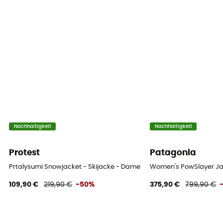
Nachhaltigkeit
Nachhaltigkeit
Protest
Patagonia
Prtalysumi Snowjacket - Skijacke - Damen
Women's PowSlayer Ja
109,90 €
219,90 €
-50%
375,90 €
799,90 €