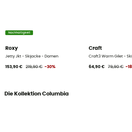
[doublure] 100 % polyester / [principale] Omni-Tech™
2 couches 100 % polyester / [isolation] duvet à pouvoir
gonflant de 550 cuin - certifié RDS
RECCO® Technologie
Nachhaltigkeit
Nein
Roxy
Craft
Belüftungsreißverschlüsse
Jetty Jkt - Skijacke - Damen
Craft3 Warm Gilet - S
Ja
153,90 €
219,90 €
-30%
64,90 €
79,90 €
-1
Die Kollektion Columbia