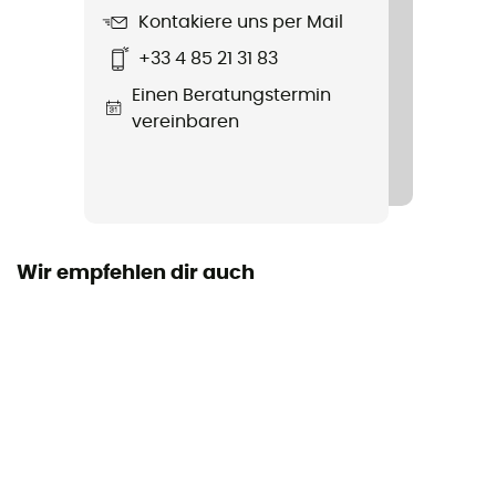
Standard
Kontakiere uns per Mail
+33 4 85 21 31 83
Label
Einen Beratungstermin
Responsible Down Standard / PFC-Free
vereinbaren
Kapuze
Ja
Schneefang
Yes
Wir empfehlen dir auch
Taschen
5 Taschen
Füllmaterial
Daune
Material