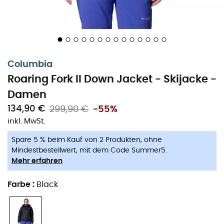
bei welchen Aktivitäten.
Mit der
Roaring Fork II Down Jacket
bist du bereit für ein
winterliches Abenteuer in
Komfort
und
Stil
. Bleib frei
und entspannt und genieße deine schneebedeckten
Columbia
Ausflüge in aller Ruhe!
Roaring Fork II Down Jacket - Skijacke -
Wasserfeste und atmungsaktive Omni-Tech™-
Damen
Technologie mit versiegelten Hauptnähten
134,90 €
299,90 €
-55%
Fortschrittliche wärmereflektierende Omni-Heat™
inkl. MwSt.
Infinity-Technologie
Spare 5 % beim Kauf von 2 Produkten, ohne
Helmkompatible Kapuze
Mindestbestellwert, mit dem Code Summer5.
Mehr erfahren
Kapuze mit verstellbarem Rand
Farbe
:
Black
Unterarmbelüftung
Skipasstasche