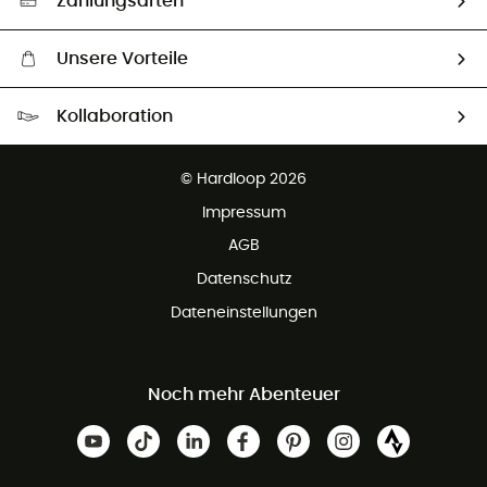
Zahlungsarten
Unsere Vorteile
Kostenloser Versand ab 100 €
Kollaboration
Kostenfreier Rückversand - 100 Tage Rückgaberecht
Partnerprogramm
Kundenservice ist kostenlos
© Hardloop 2026
Impressum
AGB
Datenschutz
Dateneinstellungen
Noch mehr Abenteuer