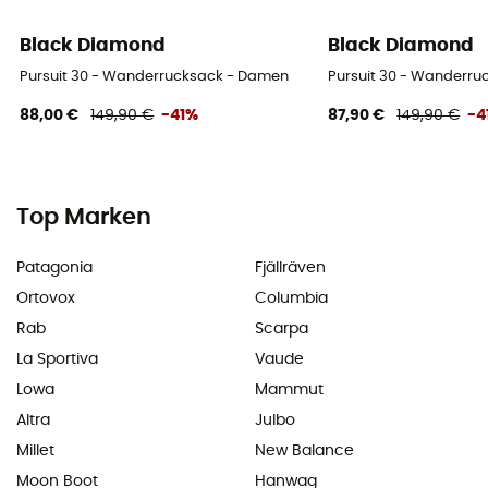
Black Diamond
Black Diamond
Pursuit 30 - Wanderrucksack - Damen
Pursuit 30 - Wanderr
88,00 €
149,90 €
-41%
87,90 €
149,90 €
-4
Top Marken
Patagonia
Fjällräven
Ortovox
Columbia
Rab
Scarpa
La Sportiva
Vaude
Lowa
Mammut
Altra
Julbo
Millet
New Balance
Moon Boot
Hanwag