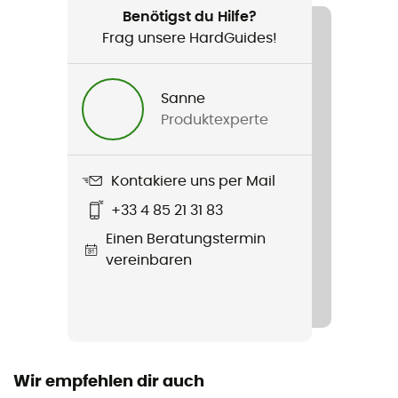
Benötigst du Hilfe?
Zertifizierung
Frag unsere HardGuides!
EN 12275: 2013 / EN 566: 2017
Anleitung
Sanne
Beipackzettel einsehen
Produktexperte
Konformitätserklärung
Konformitätserklärung einsehen
Kontakiere uns per Mail
+33 4 85 21 31 83
Persönliche Schutzausrüstung
Einen Beratungstermin
PPE - Category 3
vereinbaren
Sperrsystem
Fil
Wir empfehlen dir auch