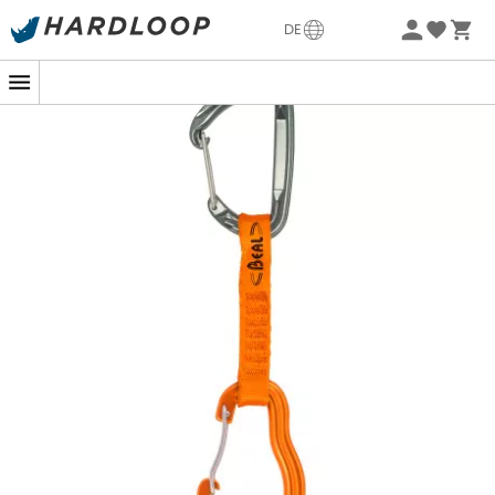
Sommerangebote🔥 -5% EXTRA ab 2 Produkten* Code
DE
Summer5