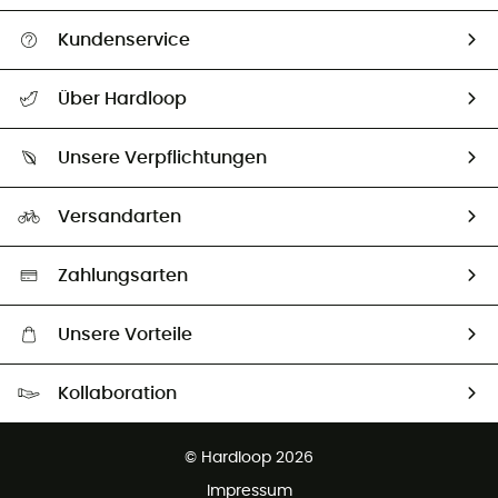
Kundenservice
Alle Hilfethemen
Über Hardloop
Sendungsverfolgung
Über uns
Größentabelle
Unsere Verpflichtungen
HardGuides
Rücksendung & Rückerstattung
Unser Fußabdruck
Unsere Botschafter
Versandarten
Vertrag widerrufen
Second hand
Auswahl an nachhaltigen Produkten
Zahlungsarten
Unsere Vorteile
Kostenloser Versand ab 100 €
Kollaboration
Kostenfreier Rückversand - 100 Tage Rückgaberecht
Partnerprogramm
Kundenservice ist kostenlos
© Hardloop 2026
Impressum