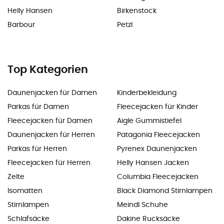
Helly Hansen
Birkenstock
Barbour
Petzl
Top Kategorien
Daunenjacken für Damen
Kinderbekleidung
Parkas für Damen
Fleecejacken für Kinder
Fleecejacken für Damen
Aigle Gummistiefel
Daunenjacken für Herren
Patagonia Fleecejacken
Parkas für Herren
Pyrenex Daunenjacken
Fleecejacken für Herren
Helly Hansen Jacken
Zelte
Columbia Fleecejacken
Isomatten
Black Diamond Stirnlampen
Stirnlampen
Meindl Schuhe
Schlafsäcke
Dakine Rucksäcke