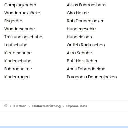
Campingkocher
Assos Fahrradshorts
Wanderrucksäcke
Giro Helme
Eisgeräte
Rab Daunenjacken
Wanderschuhe
Hundegeschirr
Trailrunningschuhe
Hundeleinen
Laufschuhe
Ortlieb Radtaschen
Kletterschuhe
Altra Schuhe
Kinderschuhe
Buff Halstücher
Fahrradhelme
Abus Fahrradhelme
Kindertragen
Patagonia Daunenjacken
Klettern
Kletterausrüstung
Express-Sets