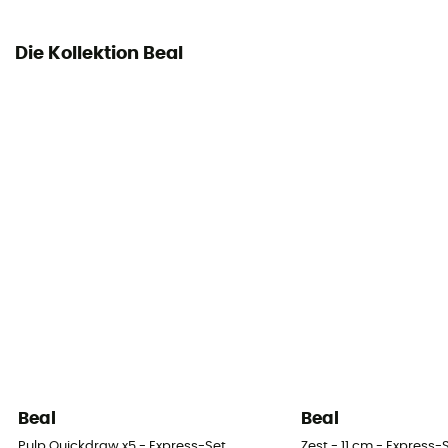
Die Kollektion Beal
Beal
Beal
Pulp Quickdraw x5 - Express-Set
Zest - 11 cm - Express-