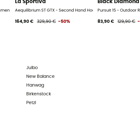
La Sportiva
Black Diamond
 S
Damen
Aequilibrium ST GTX - Second Hand Hochtourenschuhe - Herre
Pursuit 15 - Outdoor
164,90 €
329,90 €
-50%
83,90 €
129,90 €
Julbo
New Balance
Hanwag
Birkenstock
Petzl