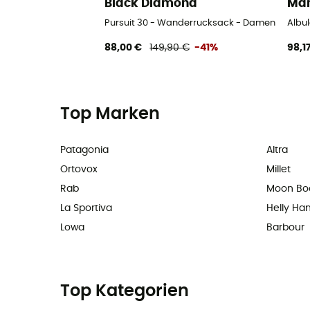
Black Diamond
Ma
Pursuit 30 - Wanderrucksack - Damen
Albu
88,00 €
149,90 €
-41%
98,1
Top Marken
Patagonia
Altra
Ortovox
Millet
Rab
Moon Bo
La Sportiva
Helly Ha
Lowa
Barbour
Top Kategorien