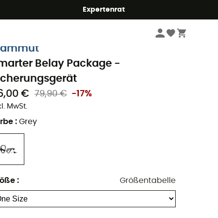
Expertenrat
Klettern
Kletterausrüstung
Sicherungs- & Abseilgeräte
ammut
marter Belay Package -
icherungsgerät
6,00 €
79,90 €
-17%
kl. MwSt.
rbe
:
Grey
röße
:
Größentabelle