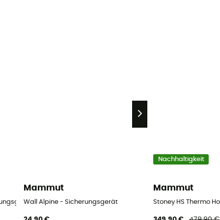
Nachhaltigkeit
Mammut
Mammut
rungsgerät
Wall Alpine - Sicherungsgerät
Stoney HS Thermo Hoo
24,90 €
349,90 €
479,90 €