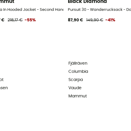
mmut
Black Diamond
la In Hooded Jacket - Second Hand Daunenjacke - Damen - Schwarz -
Pursuit 30 - Wanderrucksack - 
7 €
218,17 €
-55%
87,90 €
149,90 €
-41%
Fjällräven
Columbia
ot
Scarpa
nsen
Vaude
Mammut