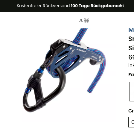
Sommerangebote🔥 -5% EXTRA ab 2 Produkten* Code Summer5
Kostenfreier Rückversand
100 Tage Rückgaberecht
DE
M
S
S
6
in
Fa
G