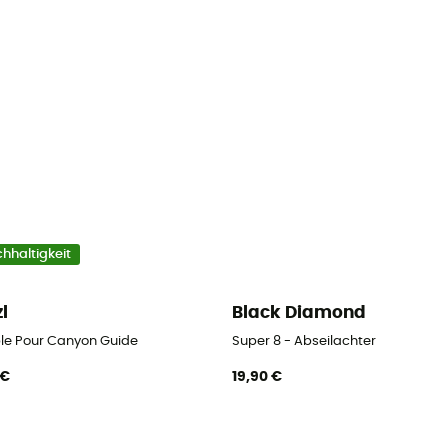
hhaltigkeit
zl
Black Diamond
ble Pour Canyon Guide
Super 8 - Abseilachter
 €
19,90 €