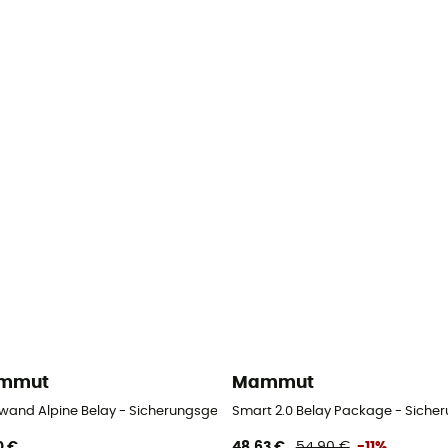
mmut
Mammut
wand Alpine Belay - Sicherungsgerät
Smart 2.0 Belay Package - Siche
0 €
48,63 €
54,90 €
-11%