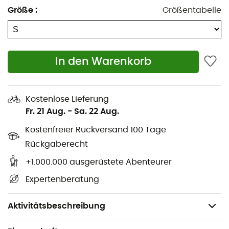
Größe
:
Größentabelle
Empfohlen für: Klettern, Urban, Wandern
Denier (Hauptmaterial): 30Dx20D
In den Warenkorb
Füllung: 100 % Polyester
Futter: 100 % Polyester
Kostenlose Lieferung
Füllgewicht (synthetisch): 330,00 g
Fr. 21 Aug.
-
Sa. 22 Aug.
Vorgeformte Kapuze mit teilweisem Gummiband
Kostenfreier Rückversand 100 Tage
2 Seitentaschen mit Reißverschluss
Rückgaberecht
+1.000.000 ausgerüstete Abenteurer
Elastische Bündchen
Expertenberatung
Teilweise elastischer Saum für besseren Sitz
Gewicht: 696 g
Aktivitätsbeschreibung