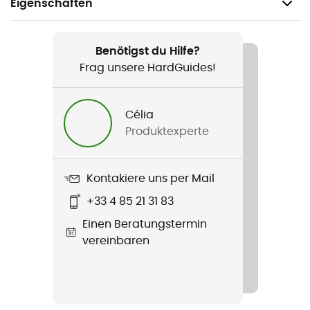
Eigenschaften
Geeignet für
Wandern / Klettern / Trekking / Alltag
Benötigst du Hilfe?
Frag unsere HardGuides!
Geschlecht
Herren
Célia
Produktexperte
Gewicht
702 g
Kontakiere uns per Mail
Produkt
+33 4 85 21 31 83
Sender IN Hooded Jacket
Einen Beratungstermin
Wasserdichtigkeit
vereinbaren
Wasserabweisend
Winddicht
Ja