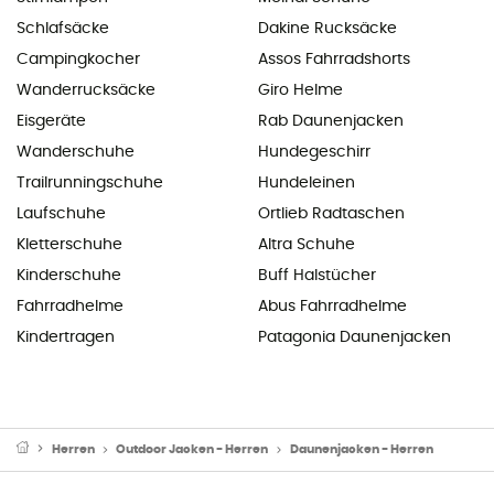
Schlafsäcke
Dakine Rucksäcke
Campingkocher
Assos Fahrradshorts
Wanderrucksäcke
Giro Helme
Eisgeräte
Rab Daunenjacken
Wanderschuhe
Hundegeschirr
Trailrunningschuhe
Hundeleinen
Laufschuhe
Ortlieb Radtaschen
Kletterschuhe
Altra Schuhe
Kinderschuhe
Buff Halstücher
Fahrradhelme
Abus Fahrradhelme
Kindertragen
Patagonia Daunenjacken
Herren
Outdoor Jacken - Herren
Daunenjacken - Herren