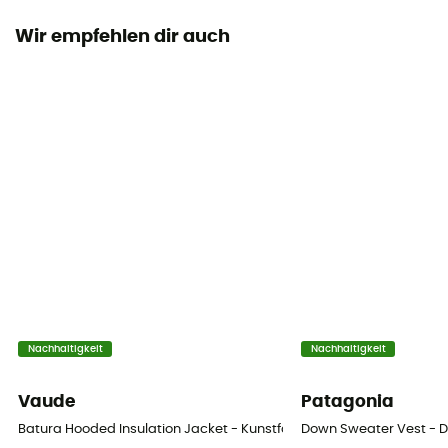
Wir empfehlen dir auch
Passform
Standard
Label
Fair Wear Foundation / Recycelt / PFC-Free
Insulated
Ja
Armlänge
langarm
Taschen
Nachhaltigkeit
Nachhaltigkeit
2 Taschen
Vaude
Patagonia
Füllmaterial
Batura Hooded Insulation Jacket - Kunstfaserjacke - Herren
Down Sweater Vest - 
Kunstfaser