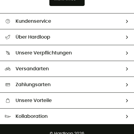
Kundenservice
Alle Hilfethemen
Über Hardloop
Sendungsverfolgung
Über uns
Größentabelle
Unsere Verpflichtungen
HardGuides
Rücksendung & Rückerstattung
Unser Fußabdruck
Unsere Botschafter
Versandarten
Vertrag widerrufen
Second hand
Auswahl an nachhaltigen Produkten
Zahlungsarten
Unsere Vorteile
Kostenloser Versand ab 100 €
Kollaboration
Kostenfreier Rückversand - 100 Tage Rückgaberecht
Partnerprogramm
Kundenservice ist kostenlos
© Hardloop 2026