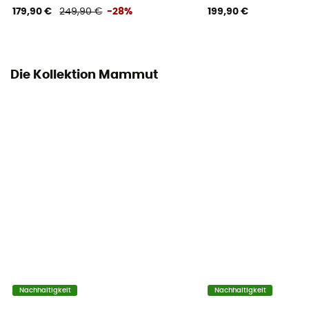
179,90 €
249,90 €
-28%
199,90 €
Material
91 % polyester - 9 % élasthanne
Die Kollektion Mammut
Nachhaltigkeit
Nachhaltigkeit