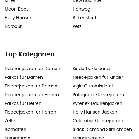
Millet
New Balance
Moon Boot
Hanwag
Helly Hansen
Birkenstock
Barbour
Petzl
Top Kategorien
Daunenjacken für Damen
Kinderbekleidung
Parkas für Damen
Fleecejacken für Kinder
Fleecejacken für Damen
Aigle Gummistiefel
Daunenjacken für Herren
Patagonia Fleecejacken
Parkas für Herren
Pyrenex Daunenjacken
Fleecejacken für Herren
Helly Hansen Jacken
Zelte
Columbia Fleecejacken
Isomatten
Black Diamond Stirnlampen
Stirnlampen
Meindl Schuhe