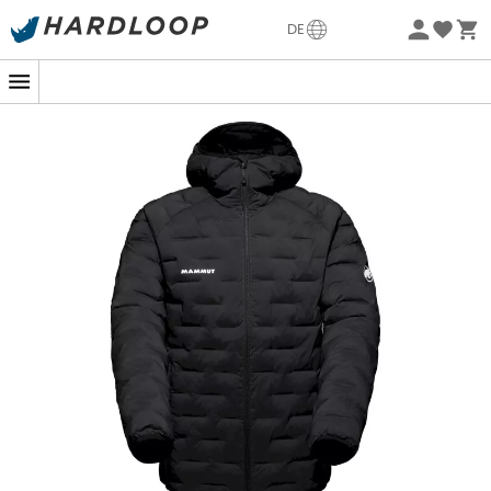
Sommerangebote🔥 -5% EXTRA ab 2 Produkten* Code
DE
Summer5
Nachhaltigkeit
Ob Sie nun ein Biwak in den Hochalpen planen oder
einen herbstlichen Ausflug in den Wald, die
Sender IN
Hooded Kunstfaserjacke
für
Herren
von
Mammut
steht Ihnen zur Seite, um der Kälte zu trotzen. Diese
Kunstfaserjacke
wurde entwickelt, um Abenteurer
auch unter den härtesten Bedingungen warm zu halten,
dank ihrer hochwertigen Daunenisolierung, die eine