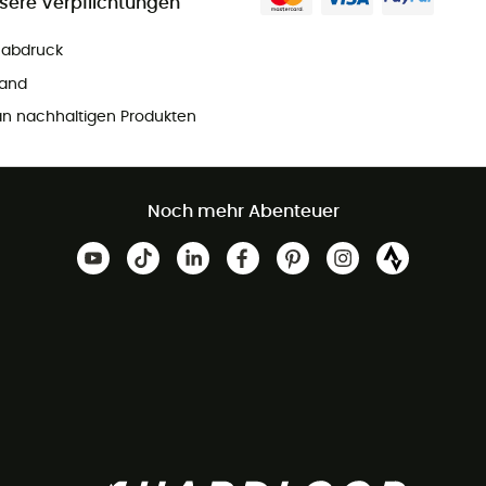
sere Verpflichtungen
ßabdruck
and
n nachhaltigen Produkten
Noch mehr Abenteuer