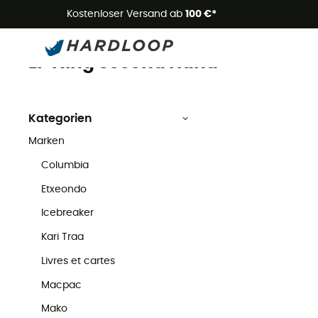
Kostenloser Versand ab
100 €*
Li-Ning
Second Hand
Marken
Li-Ning Second Hand
Kategorien
Marken
Columbia
Etxeondo
Icebreaker
Kari Traa
Livres et cartes
Macpac
Mako