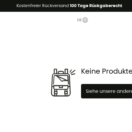
Sommerangebote🔥 -5% EXTRA ab 2 Produkten* Code Summer5
Kostenfreier Rückversand
100 Tage Rückgaberecht
DE
Keine Produkt
Siehe unsere ander