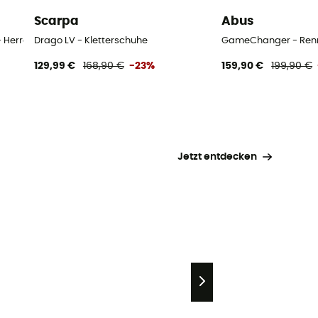
Scarpa
Abus
- Herren
Drago LV - Kletterschuhe
GameChanger - Ren
129,99 €
168,90 €
-23%
159,90 €
199,90 €
Jetzt entdecken