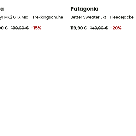
wa
Patagonia
en
yr MK2 GTX Mid - Trekkingschuhe
Better Sweater Jkt - Fleecejacke 
90 €
189,90 €
-15%
119,90 €
149,90 €
-20%