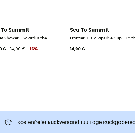
 To Summit
Sea To Summit
et Shower - Solardusche
Frontier UL Collapsible Cup - Fal
0 €
34,90 €
-16%
14,90 €
Kostenfreier Rückversand 100 Tage Rückgabere