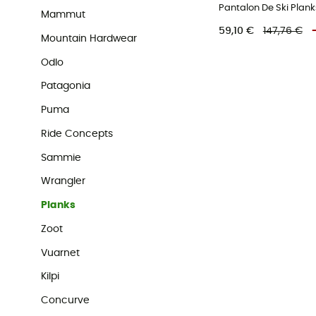
Mammut
59,10 €
147,76 €
Mountain Hardwear
Odlo
Patagonia
Puma
Ride Concepts
Sammie
Wrangler
Planks
Zoot
Vuarnet
Kilpi
Concurve