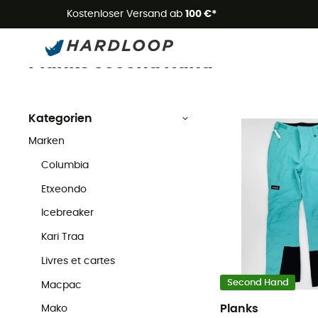
Kostenloser Versand ab
100 €*
Planks
Second Hand
Marken
Planks Second Hand
Kategorien
Marken
Columbia
Etxeondo
Icebreaker
Kari Traa
Livres et cartes
Second Hand
Macpac
Planks
Mako