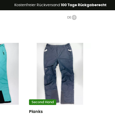
Sommerangebote🔥 -5% EXTRA ab 2 Produkten* Code Summer5
Kostenfreier Rückversand
100 Tage Rückgaberecht
DE
Second Hand
Planks