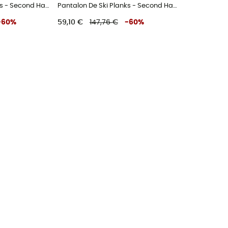
Pantalon De Ski Planks - Second Hand Skihose - Damen - Grün - XS
Pantalon De Ski Planks - Second Hand Skihose - Damen - Schwarz - M
-
60
%
59,10 €
147,76 €
-
60
%