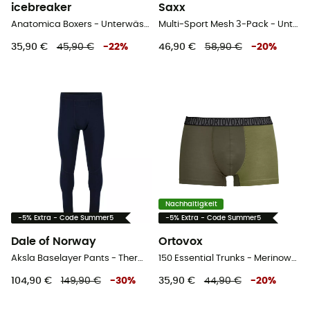
icebreaker
Saxx
Anatomica Boxers - Unterwäsche - Herren
Multi-Sport Mesh 3-Pack - Unterwäsche - Herren
35,90 €
45,90 €
-
22
%
46,90 €
58,90 €
-
20
%
Nachhaltigkeit
-5% Extra - Code Summer5
-5% Extra - Code Summer5
Dale of Norway
Ortovox
Aksla Baselayer Pants - Thermische Merinowollstrumpfhose - Herren
150 Essential Trunks - Merinowolle Laufunterhosen
104,90 €
149,90 €
-
30
%
35,90 €
44,90 €
-
20
%