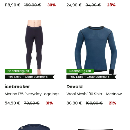
118,90 €
169,90 €
-
30
%
24,90 €
34,90 €
-
28
%
Nachhaltigkeit
Nachhaltigkeit
-5% Extra - Code Summer5
-5% Extra - Code Summer5
icebreaker
Devold
Merino 175 Everyday Leggings - Merinounterwäsche - Herren
Wool Mesh 190 Shirt - Merinowolltrikot - Herren
54,90 €
79,90 €
-
31
%
86,90 €
109,90 €
-
21
%