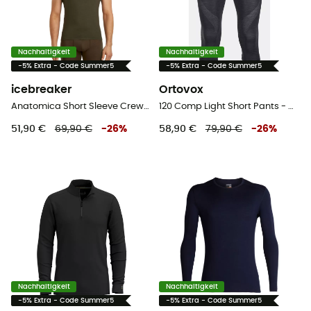
Nachhaltigkeit
Nachhaltigkeit
-5% Extra - Code Summer5
-5% Extra - Code Summer5
icebreaker
Ortovox
Anatomica Short Sleeve Crewe en Mérinos - Funktionsunterwäsche - Herren
120 Comp Light Short Pants - Merinounterwäsche - Herren
51,90 €
69,90 €
-
26
%
58,90 €
79,90 €
-
26
%
Nachhaltigkeit
Nachhaltigkeit
-5% Extra - Code Summer5
-5% Extra - Code Summer5