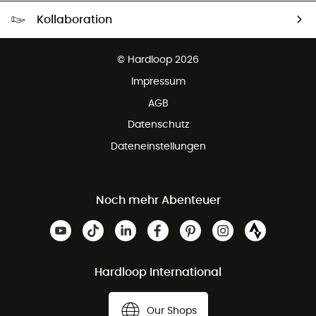
Kostenloser Versand ab 100 €
Kollaboration
Kostenfreier Rückversand - 100 Tage Rückgaberecht
Partnerprogramm
Kundenservice ist kostenlos
© Hardloop 2026
Impressum
AGB
Datenschutz
Dateneinstellungen
Noch mehr Abenteuer
Hardloop International
Our Shops