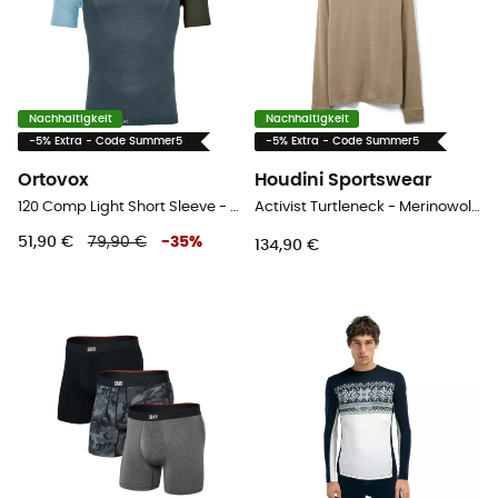
Nachhaltigkeit
Nachhaltigkeit
-5% Extra - Code Summer5
-5% Extra - Code Summer5
Ortovox
Houdini Sportswear
120 Comp Light Short Sleeve - Merinowolltrikot - Herren
Activist Turtleneck - Merinowolltrikot - Herren
51,90 €
79,90 €
-
35
%
134,90 €