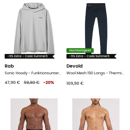
Nachhaltigkeit
-5% Extra - Code Summer5
-5% Extra - Code Summer5
Rab
Devold
Sonic Hoody - Funktionsunterwäsche - Herren
Wool Mesh 190 Longs - Thermische Merinowollstrumpfhose - Herren
47,90 €
59,90 €
-
20
%
109,90 €