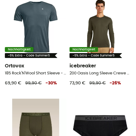
Nachhaltigkeit
Nachhaltigkeit
-5% Extra - Code Summer5
-5% Extra - Code Summer5
Ortovox
icebreaker
185 Rock'N'Wool Short Sleeve - Merinounterwäsche - Herren
200 Oasis Long Sleeve Crewe - Merinounterwäsche - Herren
69,90 €
99,90 €
-
30
%
73,90 €
99,90 €
-
26
%