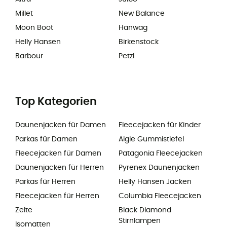
Millet
New Balance
Moon Boot
Hanwag
Helly Hansen
Birkenstock
Barbour
Petzl
Top Kategorien
Daunenjacken für Damen
Fleecejacken für Kinder
Parkas für Damen
Aigle Gummistiefel
Fleecejacken für Damen
Patagonia Fleecejacken
Daunenjacken für Herren
Pyrenex Daunenjacken
Parkas für Herren
Helly Hansen Jacken
Fleecejacken für Herren
Columbia Fleecejacken
Zelte
Black Diamond
Stirnlampen
Isomatten