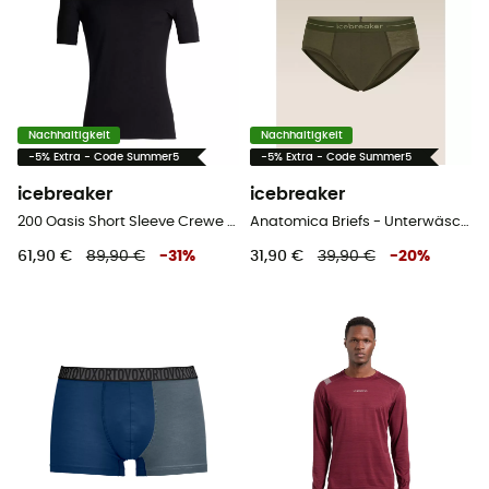
Nachhaltigkeit
Nachhaltigkeit
-5% Extra - Code Summer5
-5% Extra - Code Summer5
icebreaker
icebreaker
200 Oasis Short Sleeve Crewe - Merinoshirt - Herren
Anatomica Briefs - Unterwäsche - Herren
61,90 €
89,90 €
-
31
%
31,90 €
39,90 €
-
20
%