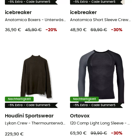
-5% Extra - Code Summer5
-5% Extra - Code Summer5
icebreaker
icebreaker
Anatomica Boxers - Unterwäsche - Herren
Anatomica Short Sleeve Crewe en Mérinos - Funktionsunterwäsche - Herren
36,90 €
45,90 €
-
20
%
48,90 €
69,90 €
-
30
%
Nachhaltigkeit
Nachhaltigkeit
-5% Extra - Code Summer5
-5% Extra - Code Summer5
Houdini Sportswear
Ortovox
Lykan Crew - Thermounterwäsche - Herren
120 Comp Light Long Sleeve - Merinounterwäsche - Herren
69,90 €
99,90 €
-
30
%
229,90 €