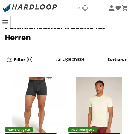
Sommerangebote🔥 -5% EXTRA ab 2 Produkten* Code
DE
Summer5
Funktionsunterwäsche für
Herren
721
Ergebnisse
Filter
(
0
)
Sortieren
Nachhaltigkeit
Nachhaltigkeit