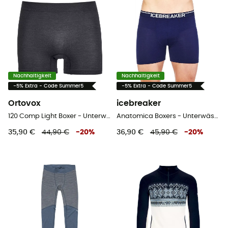
Nachhaltigkeit
Nachhaltigkeit
-5% Extra - Code Summer5
-5% Extra - Code Summer5
Ortovox
icebreaker
120 Comp Light Boxer - Unterwäsche
Anatomica Boxers - Unterwäsche - Herren
35,90 €
44,90 €
-
20
%
36,90 €
45,90 €
-
20
%