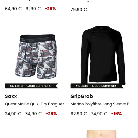
64,90 €
91,90 €
-
28
%
79,90 €
-5% Extra - Code Summer5
-5% Extra - Code Summer5
Saxx
GripGrab
Quest Maille Quik-Dry Braguette - Unterwäsche - Herren
Merino Polyfibre Long Sleeve Base Layer - Thermounterwäsche
24,90 €
34,90 €
-
28
%
62,90 €
74,90 €
-
16
%