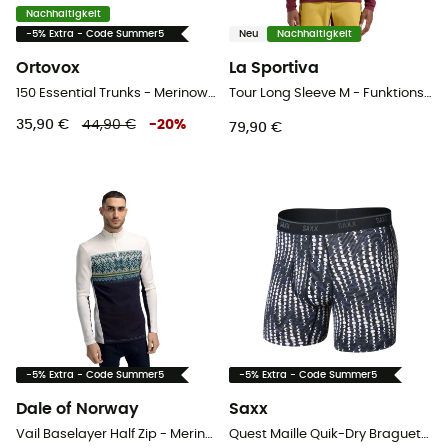
Nachhaltigkeit
-5% Extra - Code Summer5
Neu
Nachhaltigkeit
Ortovox
La Sportiva
150 Essential Trunks - Merinowolle Laufunterhosen
Tour Long Sleeve M - Funktionsunterwäsche - Herren
35,90 €
44,90 €
-
20
%
79,90 €
-5% Extra - Code Summer5
-5% Extra - Code Summer5
Dale of Norway
Saxx
Vail Baselayer Half Zip - Merinowolltrikot - Herren
Quest Maille Quik-Dry Braguette - Unterwäsche - Herren