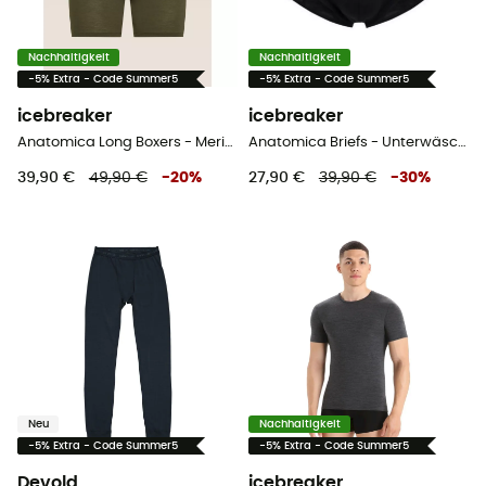
Nachhaltigkeit
Nachhaltigkeit
-5% Extra - Code Summer5
-5% Extra - Code Summer5
icebreaker
icebreaker
Anatomica Long Boxers - Merinowolle Laufunterhosen
Anatomica Briefs - Unterwäsche - Herren
39,90 €
49,90 €
-
20
%
27,90 €
39,90 €
-
30
%
Neu
Nachhaltigkeit
-5% Extra - Code Summer5
-5% Extra - Code Summer5
Devold
icebreaker