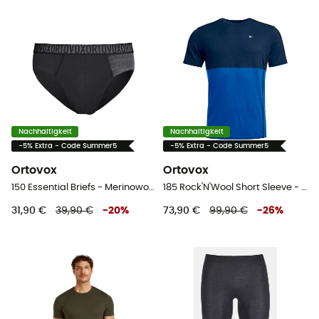
Nachhaltigkeit
Nachhaltigkeit
-5% Extra - Code Summer5
-5% Extra - Code Summer5
Ortovox
Ortovox
150 Essential Briefs - Merinowolle Laufunterhosen
185 Rock'N'Wool Short Sleeve - Merinounterwäsche - Herren
31,90 €
39,90 €
-
20
%
73,90 €
99,90 €
-
26
%