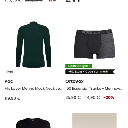
199,90 €
229,90 €
-
13
%
44,90 €
Nachhaltigkeit
Neu
-5% Extra - Code Summer5
Poc
Ortovox
M's Layer Merino Mock Neck Jersey - Merinounterwäsche - Herren
150 Essential Trunks - Merinowolle Laufunterhosen
35,90 €
44,90 €
-
20
%
119,90 €