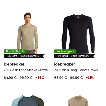
Nachhaltigkeit
Nachhaltigkeit
-5% Extra - Code Summer5
-5% Extra - Code Summer5
icebreaker
icebreaker
200 Oasis Long Sleeve Crewe - Merinounterwäsche - Herren
200 Oasis Long Sleeve Crewe - Merinounterwäsche - Herren
64,90 €
99,90 €
-
35
%
68,90 €
99,90 €
-
31
%