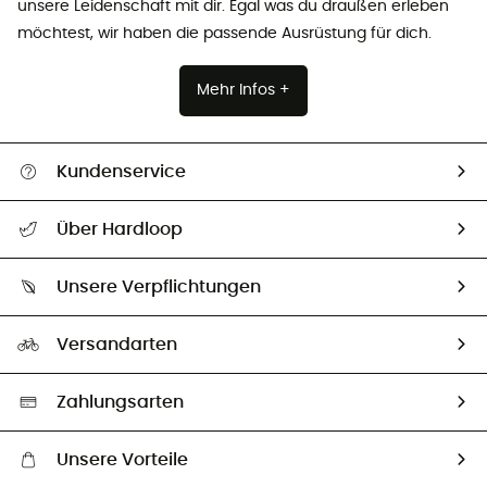
unsere Leidenschaft mit dir. Egal was du draußen erleben
möchtest, wir haben die passende Ausrüstung für dich.
Mehr Infos +
Kundenservice
Alle Hilfethemen
Über Hardloop
Sendungsverfolgung
Über uns
Größentabelle
Unsere Verpflichtungen
HardGuides
Rücksendung & Rückerstattung
Unser Fußabdruck
Unsere Botschafter
Versandarten
Vertrag widerrufen
Second hand
Auswahl an nachhaltigen Produkten
Zahlungsarten
Unsere Vorteile