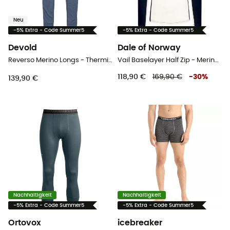
Neu
-5% Extra - Code Summer5
-5% Extra - Code Summer5
Devold
Dale of Norway
Reverso Merino Longs - Thermische Merinowollstrumpfhose - Herren
Vail Baselayer Half Zip - Merinowolltrikot - Herren
118,90 €
169,90 €
-
30
%
139,90 €
Nachhaltigkeit
Nachhaltigkeit
-5% Extra - Code Summer5
-5% Extra - Code Summer5
Ortovox
icebreaker