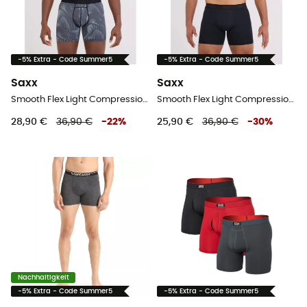
-5% Extra - Code Summer5
-5% Extra - Code Summer5
Saxx
Saxx
Smooth Flex Light Compression Boxer Brief - Unterwäsche - Herren
Smooth Flex Light Compression Boxer Brief - Unterwäsche - Herren
28,90 €
36,90 €
-
22
%
25,90 €
36,90 €
-
30
%
Nachhaltigkeit
-5% Extra - Code Summer5
-5% Extra - Code Summer5