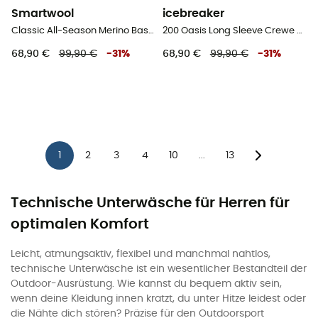
Smartwool
icebreaker
Classic All-Season Merino Base Layer 1/4 Zip Boxed - Merinowolltrikot - Herren
200 Oasis Long Sleeve Crewe - Merinounterwäsche - Herren
68,90 €
99,90 €
-
31
%
68,90 €
99,90 €
-
31
%
1
2
3
4
10
13
...
Technische Unterwäsche für Herren für
optimalen Komfort
Leicht, atmungsaktiv, flexibel und manchmal nahtlos,
technische Unterwäsche ist ein wesentlicher Bestandteil der
Outdoor-Ausrüstung. Wie kannst du bequem aktiv sein,
wenn deine Kleidung innen kratzt, du unter Hitze leidest oder
die Nähte dich stören? Präzise für den Outdoorsport