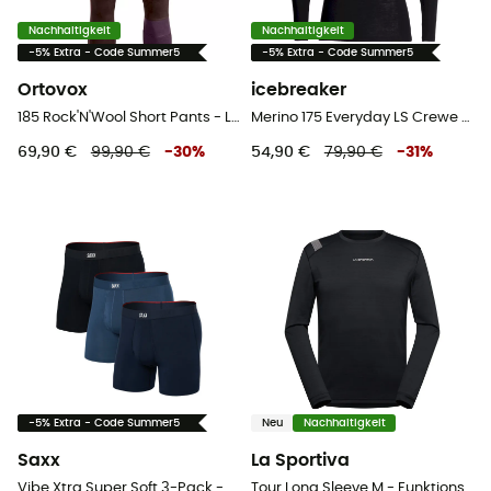
Nachhaltigkeit
Nachhaltigkeit
-5% Extra - Code Summer5
-5% Extra - Code Summer5
Ortovox
icebreaker
185 Rock'N'Wool Short Pants - Leggings - Herren
Merino 175 Everyday LS Crewe - Merinowolltrikot - Herren
69,90 €
99,90 €
-
30
%
54,90 €
79,90 €
-
31
%
-5% Extra - Code Summer5
Neu
Nachhaltigkeit
Saxx
La Sportiva
Vibe Xtra Super Soft 3-Pack - Unterwäsche - Herren
Tour Long Sleeve M - Funktionsunterwäsche - Herren