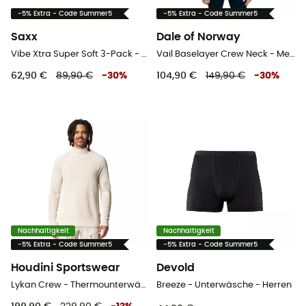
-5% Extra - Code Summer5
-5% Extra - Code Summer5
Saxx
Dale of Norway
Vibe Xtra Super Soft 3-Pack - Unterwäsche - Herren
Vail Baselayer Crew Neck - Merinowolltrikot - Herren
62,90 €
89,90 €
-
30
%
104,90 €
149,90 €
-
30
%
Nachhaltigkeit
Nachhaltigkeit
-5% Extra - Code Summer5
-5% Extra - Code Summer5
Houdini Sportswear
Devold
Lykan Crew - Thermounterwäsche - Herren
Breeze - Unterwäsche - Herren