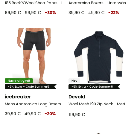
185 Rock'N'Wool Short Pants - Leggings - Herren
Anatomica Boxers - Unterwäsche - Herren
69,90 €
99,90 €
-
30
%
35,90 €
45,90 €
-
22
%
Nachhaltigkeit
Neu
-5% Extra - Code Summer5
-5% Extra - Code Summer5
icebreaker
Devold
Mens Anatomica Long Boxers - Unterwäsche - Herren
Wool Mesh 190 Zip Neck - Merinowolltrikot - Herren
39,90 €
49,90 €
-
20
%
119,90 €