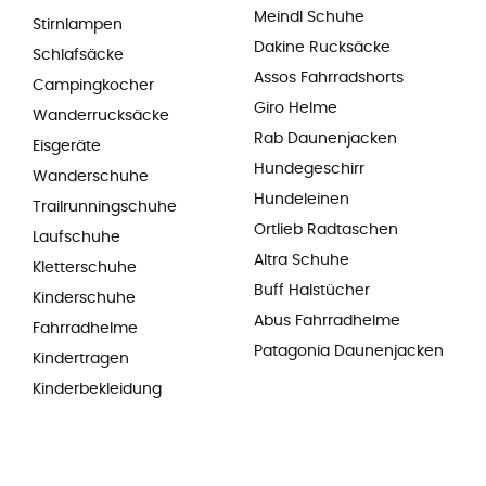
Meindl Schuhe
Stirnlampen
Dakine Rucksäcke
Schlafsäcke
Assos Fahrradshorts
Campingkocher
Giro Helme
Wanderrucksäcke
Rab Daunenjacken
Eisgeräte
Hundegeschirr
Wanderschuhe
Hundeleinen
Trailrunningschuhe
Ortlieb Radtaschen
Laufschuhe
Altra Schuhe
Kletterschuhe
Buff Halstücher
Kinderschuhe
Abus Fahrradhelme
Fahrradhelme
Patagonia Daunenjacken
Kindertragen
Kinderbekleidung