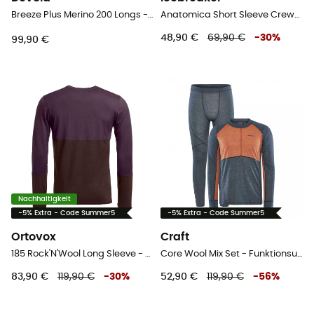
Breeze Plus Merino 200 Longs - Thermische Merinowollstrumpfhose - Herren
Anatomica Short Sleeve Crewe en Mérinos - Funktionsunterwäsche - Herren
48,90 €
69,90 €
-
30
%
99,90 €
Nachhaltigkeit
-5% Extra - Code Summer5
-5% Extra - Code Summer5
Ortovox
Craft
185 Rock'N'Wool Long Sleeve - Thermounterwäsche - Herren
Core Wool Mix Set - Funktionsunterwäsche - Herren
83,90 €
119,90 €
-
30
%
52,90 €
119,90 €
-
56
%