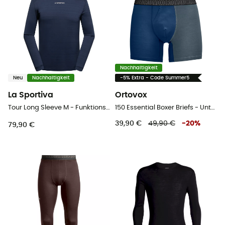
Nachhaltigkeit
Neu
Nachhaltigkeit
-5% Extra - Code Summer5
La Sportiva
Ortovox
Tour Long Sleeve M - Funktionsunterwäsche - Herren
150 Essential Boxer Briefs - Unterwäsche
39,90 €
49,90 €
-
20
%
79,90 €