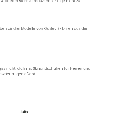
uftreten stark zu reduzieren. Einige nicht zu
aben dir drei Modelle von Oakley Skibrillen aus den
giss nicht, dich mit Skihandschuhen für Herren und
n Powder zu genießen!
Julbo