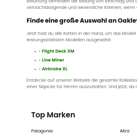
Belüftung verhindert die Bildung von Beschlag und d
vernachlässigende und wesentliche Kriterien, wenn
Finde eine große Auswahl an Oakley
Jetzt hast du alle Karten in der Hand, um das Modell 
leistungsstärksten Modellen ausgewählt:
•
Flight Deck XM
•
Line Miner
•
Airbrake XL
Entdecke auf unserer Website die gesamte Kollektion
einer Skijacke für Herren auszustatten. Und jetzt, d
Top Marken
Patagonia
Altra