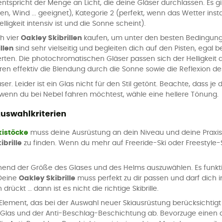
ntspricht der Menge an Licht, die deine Gläser durchlassen. Es gi
, Wind ... geeignet), Kategorie 2 (perfekt, wenn das Wetter instab
lligkeit intensiv ist und die Sonne scheint).
h vier
Oakley Skibrillen
kaufen, um unter den besten Bedingung
llen
sind sehr vielseitig und begleiten dich auf den Pisten, ega
rten. Die photochromatischen Gläser passen sich der Helligkeit an 
eren effektiv die Blendung durch die Sonne sowie die Reflexion 
. Leider ist ein Glas nicht für den Stil getönt. Beachte, dass je
 wenn du bei Nebel fahren möchtest, wähle eine hellere Tönung.
Auswahlkriterien
kistöcke
muss deine Ausrüstung an dein Niveau und deine Praxis 
ibrille
zu finden. Wenn du mehr auf Freeride-Ski oder Freestyle-Ski
end der Größe des Glases und des Helms auszuwählen. Es funkti
 Deine
Oakley Skibrille
muss perfekt zu dir passen und darf dich
ückt … dann ist es nicht die richtige Skibrille.
s Element, das bei der Auswahl neuer Skiausrüstung berücksichtig
Glas und der Anti-Beschlag-Beschichtung ab. Bevorzuge einen di