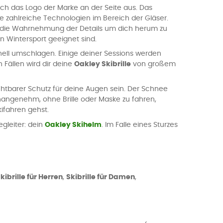
urch das Logo der Marke an der Seite aus. Das
sie zahlreiche Technologien im Bereich der Gläser.
um die Wahrnehmung der Details um dich herum zu
en Wintersport geeignet sind.
nell umschlagen. Einige deiner Sessions werden
Fällen wird dir deine
Oakley Skibrille
von großem
chtbarer Schutz für deine Augen sein. Der Schnee
 unangenehm, ohne Brille oder Maske zu fahren,
kifahren gehst.
gleiter: dein
Oakley Skihelm
. Im Falle eines Sturzes
kibrille für Herren
,
Skibrille für Damen
,