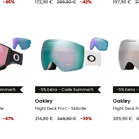
-
46
%
172,90 €
299,90 €
-
42
%
197,90 €
3
Summer5
-5% Extra - Code Summer5
-5% Extra 
Oakley
Oakley
le
Flight Deck Pro L - Skibrille
Flight Deck Pr
-
47
%
214,80 €
349,90 €
-
39
%
209,90 €
3