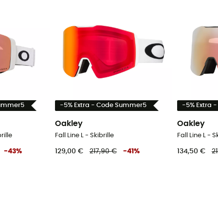
Summer5
-5% Extra - Code Summer5
-5% Extra 
Oakley
Oakley
rille
Fall Line L - Skibrille
Fall Line L - S
-
43
%
129,00 €
217,90 €
-
41
%
134,50 €
2