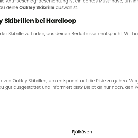
ie Anti-Beschlag-Beschichtung ist ein echtes Must-have, um ihr A
 du deine
Oakley Skibrille
auswählst.
 Skibrillen bei Hardloop
der Skibrille zu finden, das deinen Bedürfnissen entspricht. Wir h
 von Oakley Skibrillen, um entspannt auf die Piste zu gehen. Ver
a du gut ausgestattet und informiert bist? Bleibt dir nur noch, de
Fjällräven