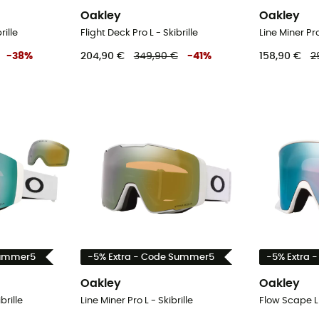
Oakley
Oakley
rille
Flight Deck Pro L - Skibrille
Line Miner Pro
-
38
%
204,90 €
349,90 €
-
41
%
158,90 €
2
Summer5
-5% Extra - Code Summer5
-5% Extra 
Oakley
Oakley
brille
Line Miner Pro L - Skibrille
Flow Scape L 