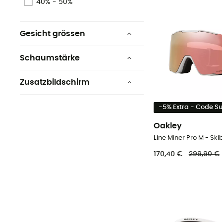
40% - 50%
Gesicht grössen
Mittleres gesicht
Schaumstärke
Schmales gesicht
Verdreifachen
Zusatzbildschirm
Breites gesicht
Nein
-5% Extra - Code 
Oakley
Line Miner Pro M - Skib
170,40 €
299,90 €