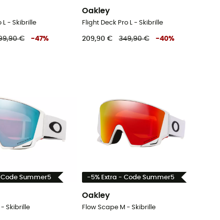
Oakley
 L - Skibrille
Flight Deck Pro L - Skibrille
99,90 €
-
47
%
209,90 €
349,90 €
-
40
%
- Code Summer5
-5% Extra - Code Summer5
Oakley
- Skibrille
Flow Scape M - Skibrille