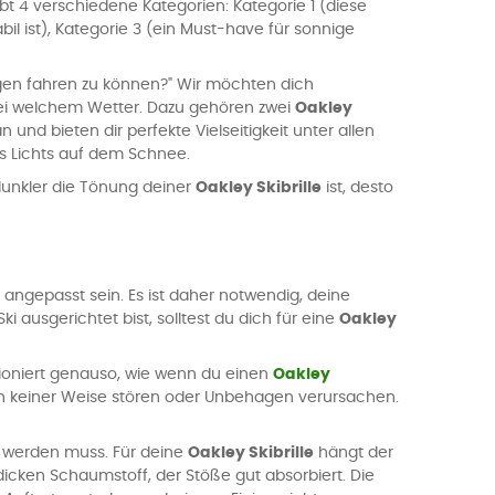
bt 4 verschiedene Kategorien: Kategorie 1 (diese
il ist), Kategorie 3 (ein Must-have für sonnige
en fahren zu können?" Wir möchten dich
l bei welchem Wetter. Dazu gehören zwei
Oakley
und bieten dir perfekte Vielseitigkeit unter allen
des Lichts auf dem Schnee.
 dunkler die Tönung deiner
Oakley Skibrille
ist, desto
angepasst sein. Es ist daher notwendig, deine
 ausgerichtet bist, solltest du dich für eine
Oakley
oniert genauso, wie wenn du einen
Oakley
 in keiner Weise stören oder Unbehagen verursachen.
t werden muss. Für deine
Oakley Skibrille
hängt der
cken Schaumstoff, der Stöße gut absorbiert. Die