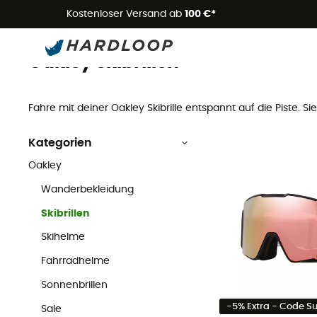
Kostenloser Versand ab
100 €*
Skibrillen
Marken
Oakley
Oakley Skibrillen
Fahre mit deiner Oakley Skibrille entspannt auf die Piste. Si
Kategorien
Oakley
Wanderbekleidung
Skibrillen
Skihelme
Fahrradhelme
Sonnenbrillen
-5% Extra - Code 
Sale