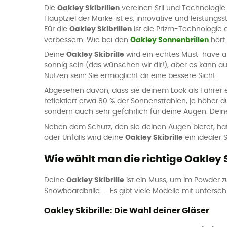
Die
Oakley Skibrillen
vereinen Stil und Technologie.
Hauptziel der Marke ist es, innovative und leistungss
Für die
Oakley Skibrillen
ist die Prizm-Technologie 
verbessern. Wie bei den
Oakley Sonnenbrillen
hört 
Deine
Oakley Skibrille
wird ein echtes Must-have au
sonnig sein (das wünschen wir dir!), aber es kann 
Nutzen sein: Sie ermöglicht dir eine bessere Sicht.
Abgesehen davon, dass sie deinem Look als Fahrer ei
reflektiert etwa 80 % der Sonnenstrahlen, je höher d
sondern auch sehr gefährlich für deine Augen. Dei
Neben dem Schutz, den sie deinen Augen bietet, hat d
oder Unfalls wird deine
Oakley Skibrille
ein idealer 
Wie wählt man die richtige Oakley S
Deine
Oakley Skibrille
ist ein Muss, um im Powder zu
Snowboardbrille .... Es gibt viele Modelle mit unters
Oakley Skibrille: Die Wahl deiner Gläser