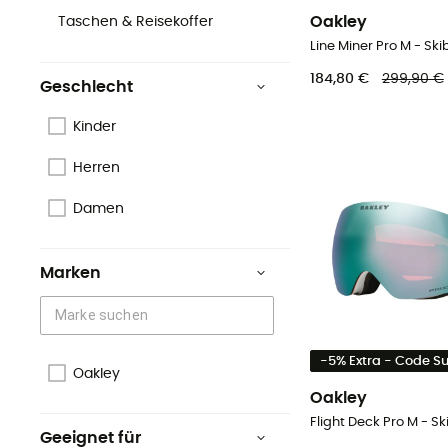
Oakley
Taschen & Reisekoffer
Line Miner Pro M - Skib
184,80 €
299,90 €
Geschlecht
Kinder
Herren
Damen
Marken
-5% Extra - Code 
Oakley
Oakley
Flight Deck Pro M - Ski
Geeignet für