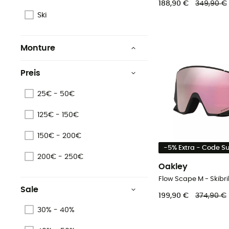
188,90 €
349,90 €
Ski
Monture
Ring
Preis
Sphärisch
25€ - 50€
125€ - 150€
150€ - 200€
-5% Extra - Code 
200€ - 250€
Oakley
Flow Scape M - Skibril
Sale
199,90 €
374,90 €
30% - 40%