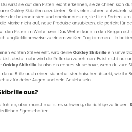
 Du wirst sie auf den Pisten leicht erkennen, sie zeichnen sich d
tarke Oakley Skibrillen anzubieten. Seit vielen Jahren entwickeln 
eine der bekanntesten und anerkanntesten, sie filtert Farben, 
die Marke nicht auf, neue Produkte anzubieten, die perfekt für d
f den Pisten im Winter sein. Das Wetter kann in den Bergen sch
auch unglücklicherweise zu einem weißen Tag kommen … In beiden 
nen echten Stil verleiht, wird deine
Oakley Skibrille
ein unverzi
u bist, desto mehr wird die Reflexion zunehmen. Es ist nicht nur
ne
Oakley Skibrille
ist also ein echtes Must-have, wenn du zum S
eine Brille auch einen sicherheitstechnischen Aspekt, wie ihr Be
Schutz für deine Augen und dein Gesicht sein.
kibrille aus?
 fahren, aber manchmal ist es schwierig, die richtige zu finden.
S
chiedlichen Eigenschaften.