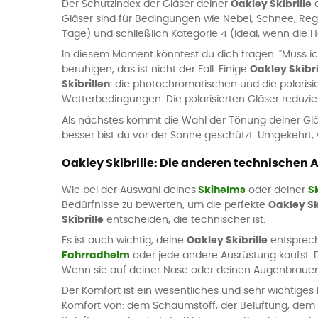
Der Schutzindex der Gläser deiner
Oakley Skibrille
e
Gläser sind für Bedingungen wie Nebel, Schnee, Regen
Tage) und schließlich Kategorie 4 (ideal, wenn die He
In diesem Moment könntest du dich fragen: "Muss ic
beruhigen, das ist nicht der Fall. Einige
Oakley Skibri
Skibrillen
: die photochromatischen und die polarisie
Wetterbedingungen. Die polarisierten Gläser reduzi
Als nächstes kommt die Wahl der Tönung deiner Gläser
besser bist du vor der Sonne geschützt. Umgekehrt,
Oakley Skibrille: Die anderen technischen 
Wie bei der Auswahl deines
Skihelms
oder deiner
S
Bedürfnisse zu bewerten, um die perfekte
Oakley Sk
Skibrille
entscheiden, die technischer ist.
Es ist auch wichtig, deine
Oakley Skibrille
entsprech
Fahrradhelm
oder jede andere Ausrüstung kaufst.
Wenn sie auf deiner Nase oder deinen Augenbrauen dr
Der Komfort ist ein wesentliches und sehr wichtige
Komfort von: dem Schaumstoff, der Belüftung, dem 