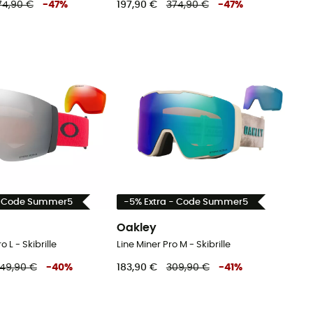
74,90 €
-
47
%
197,90 €
374,90 €
-
47
%
- Code Summer5
-5% Extra - Code Summer5
Oakley
o L - Skibrille
Line Miner Pro M - Skibrille
49,90 €
-
40
%
183,90 €
309,90 €
-
41
%