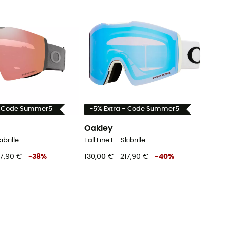
- Code Summer5
-5% Extra - Code Summer5
Oakley
kibrille
Fall Line L - Skibrille
17,90 €
-
38
%
130,00 €
217,90 €
-
40
%