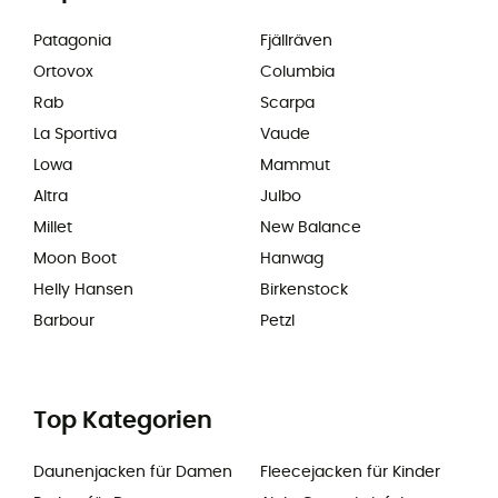
Patagonia
Fjällräven
Ortovox
Columbia
Rab
Scarpa
La Sportiva
Vaude
Lowa
Mammut
Altra
Julbo
Millet
New Balance
Moon Boot
Hanwag
Helly Hansen
Birkenstock
Barbour
Petzl
Top Kategorien
Daunenjacken für Damen
Fleecejacken für Kinder