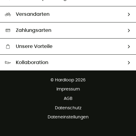
HardGuides
Rücksendung & Rückerstattung
Unser Fußabdruck
Unsere Botschafter
Versandarten
Vertrag widerrufen
Second hand
Auswahl an nachhaltigen Produkten
Zahlungsarten
Unsere Vorteile
Kostenloser Versand ab 100 €
Kollaboration
Kostenfreier Rückversand - 100 Tage Rückgaberecht
Partnerprogramm
Kundenservice ist kostenlos
© Hardloop 2026
Impressum
AGB
Datenschutz
Dateneinstellungen