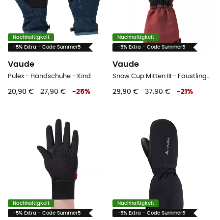
Nachhaltigkeit
Nachhaltigkeit
-5% Extra - Code Summer5
-5% Extra - Code Summer5
Vaude
Vaude
Pulex - Handschuhe - Kind
Snow Cup Mitten III - Fäustlinge - Kind
20,90 €
27,90 €
-
25
%
29,90 €
37,90 €
-
21
%
Nachhaltigkeit
Nachhaltigkeit
-5% Extra - Code Summer5
-5% Extra - Code Summer5