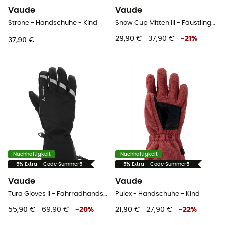
Vaude
Vaude
Strone - Handschuhe - Kind
Snow Cup Mitten III - Fäustlinge - Kind
29,90 €
37,90 €
-
21
%
37,90 €
Nachhaltigkeit
Nachhaltigkeit
-5% Extra - Code Summer5
-5% Extra - Code Summer5
Vaude
Vaude
Tura Gloves II - Fahrradhandschuhe
Pulex - Handschuhe - Kind
55,90 €
69,90 €
-
20
%
21,90 €
27,90 €
-
22
%