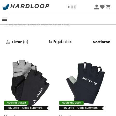
Sommerangebote🔥 -5% EXTRA ab 2 Produkten* Code
DE
Summer5
Vaude Handschuhe
14
Ergebnisse
Filter
(
0
)
Sortieren
Nachhaltigkeit
Nachhaltigkeit
-5% Extra - Code Summer5
-5% Extra - Code Summer5