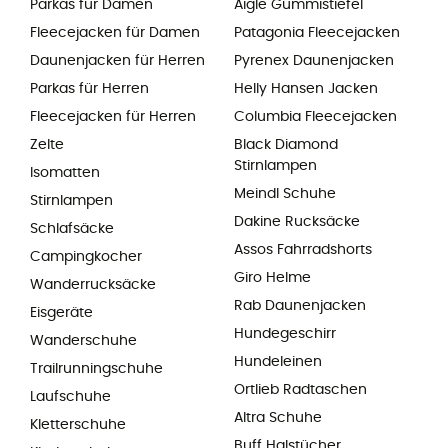
Parkas für Damen
Aigle Gummistiefel
Fleecejacken für Damen
Patagonia Fleecejacken
Daunenjacken für Herren
Pyrenex Daunenjacken
Parkas für Herren
Helly Hansen Jacken
Fleecejacken für Herren
Columbia Fleecejacken
Zelte
Black Diamond
Stirnlampen
Isomatten
Meindl Schuhe
Stirnlampen
Dakine Rucksäcke
Schlafsäcke
Assos Fahrradshorts
Campingkocher
Giro Helme
Wanderrucksäcke
Rab Daunenjacken
Eisgeräte
Hundegeschirr
Wanderschuhe
Hundeleinen
Trailrunningschuhe
Ortlieb Radtaschen
Laufschuhe
Altra Schuhe
Kletterschuhe
Buff Halstücher