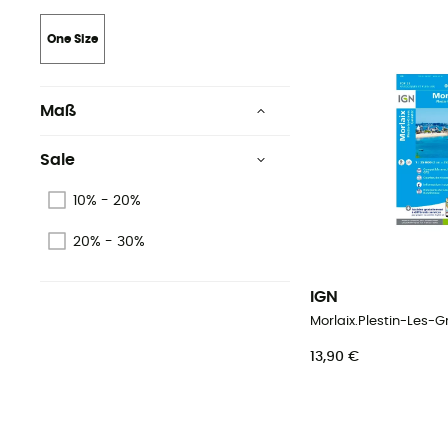
One Size
Maß
96 x 132 cm
Sale
132 x 99 cm
10% - 20%
96 x 132 cm
20% - 30%
96 x 132 cm
IGN
96 x 132 cm
Morlaix.Plestin-Les-
96 x 132 cm
13,90 €
Siehe 3 mehr