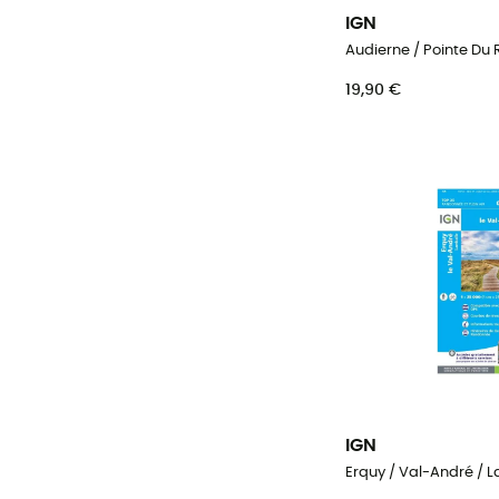
IGN
Audierne / Pointe Du 
19,90 €
IGN
Erquy / Val-André / 