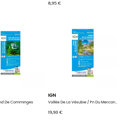
8,95 €
IGN
and De Comminges
Vallée De La Vésubie / Pn Du Mercantour
19,90 €