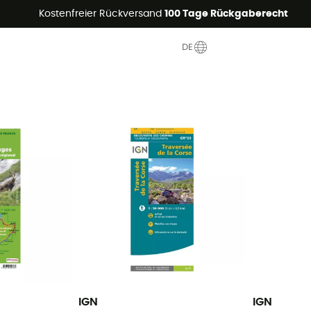
Sommerangebote🔥 -5% EXTRA ab 2 Produkten* Code Summer5
Kostenfreier Rückversand
100 Tage Rückgaberecht
DE
IGN
IGN