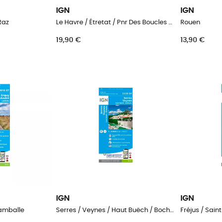
IGN
IGN
Raz
Le Havre / Étretat / Pnr Des Boucles De La Seine Normande
Rouen
19,90 €
13,90 €
IGN
IGN
Lamballe
Serres / Veynes / Haut Buëch / Bochaine
Fréjus / Sai