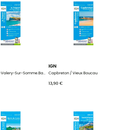
IGN
Le Tréport.St-Valery-Sur-Somme.Baie De Somme
Capbreton / Vieux Boucau
13,90 €