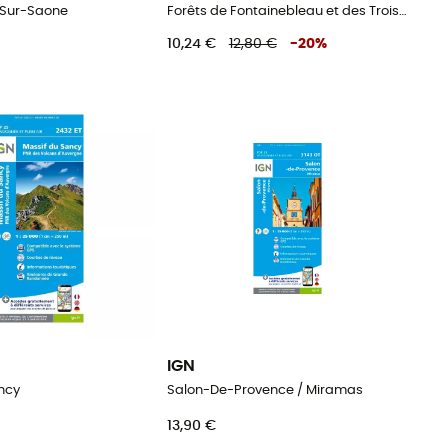
-Sur-Saone
Forêts de Fontainebleau et des Trois Pignons
10,24 €
12,80 €
-
20
%
IGN
ncy
Salon-De-Provence / Miramas
13,90 €