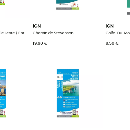
IGN
IGN
Combe Laval - Forêt De Lente / Pnr Du Vercors
Chemin de Stevenson
19,90 €
9,50 €