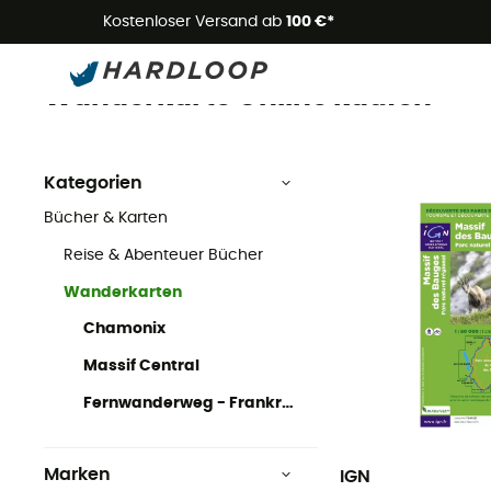
Kostenloser Versand ab
100 €*
Wanderkarten
Bücher & Karten
Wanderkarte Online kaufen
Kategorien
Bücher & Karten
Reise & Abenteuer Bücher
Wanderkarten
Chamonix
Massif Central
Fernwanderweg - Frankreich
Marken
IGN