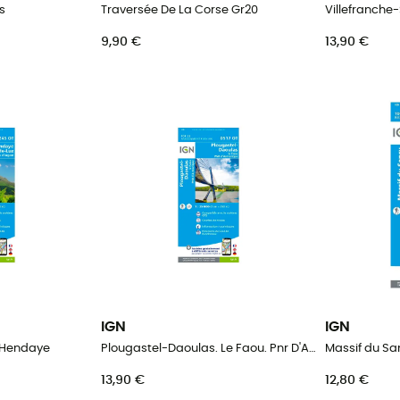
s
Traversée De La Corse Gr20
Villefranche
9,90 €
13,90 €
IGN
IGN
 Hendaye
Plougastel-Daoulas. Le Faou. Pnr D'Armorique
Massif du Sa
13,90 €
12,80 €