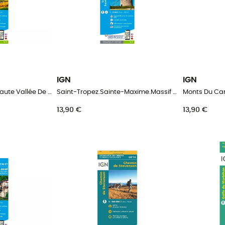
IGN
IGN
Barr.Le Howald.Villé.Haute Vallée De La Bruche
Saint-Tropez.Sainte-Maxime.Massif Des Maures
13,90 €
13,90 €