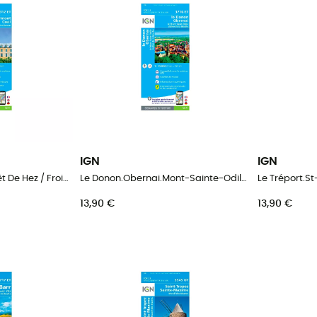
IGN
IGN
Clermont / Creil / Forêt De Hez / Froidmont
Le Donon.Obernai.Mont-Sainte-Odile.Vallée De La Bruche
13,90 €
13,90 €