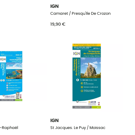
IGN
Camaret / Presqu'Ile De Crozon
19,90 €
IGN
nt-Raphaël
St Jacques. Le Puy / Moissac