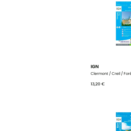
IGN
13,20 €