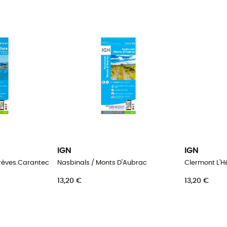
IGN
IGN
Grèves.Carantec
Nasbinals / Monts D'Aubrac
Clermont L'H
13,20 €
13,20 €