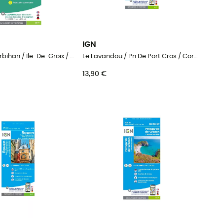
IGN
Golfe-Du-Morbihan / Ile-De-Groix / Belle-Ile / Presqu'Île-De-Quiberon
Le Lavandou / Pn De Port Cros / Corniche Des Maures
13,90 €