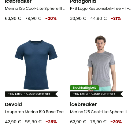
icebreaker
Patagonia
Merino 125 Cool-Lite Sphere III SS Tee - Merinoshirt - Herren
P-6 Logo Responsibili-Tee - T-shirt - Herren
63,90 €
79,90 €
-
20
%
30,90 €
44,90 €
-
31
%
Nachhaltigkeit
-5% Extra - Code Summer5
-5% Extra - Code Summer5
Devold
icebreaker
Lauparen Merino 190 Base Tee - Merinoshirt - Herren
Merino 125 Cool-Lite Sphere III SS Tee - Merinoshirt - Herren
42,90 €
59,90 €
-
28
%
63,90 €
79,90 €
-
20
%