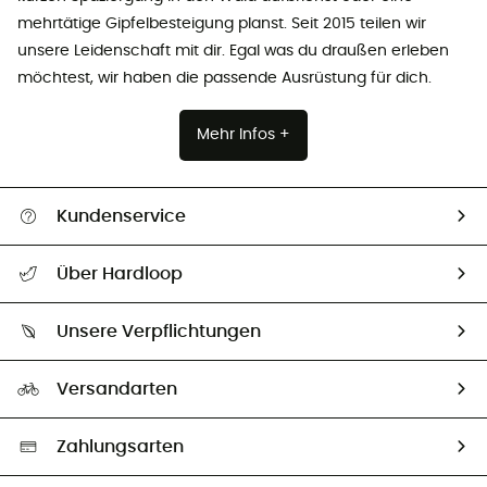
mehrtätige Gipfelbesteigung planst. Seit 2015 teilen wir
unsere Leidenschaft mit dir. Egal was du draußen erleben
möchtest, wir haben die passende Ausrüstung für dich.
Mehr Infos +
Kundenservice
Alle Hilfethemen
Über Hardloop
Sendungsverfolgung
Über uns
Größentabelle
Unsere Verpflichtungen
HardGuides
Rücksendung & Rückerstattung
Unser Fußabdruck
Unsere Botschafter
Versandarten
Vertrag widerrufen
Second hand
Auswahl an nachhaltigen Produkten
Zahlungsarten