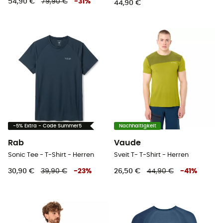
54,90 €
79,90 €
-
31
%
44,90 €
-5% Extra - Code Summer5
Nachhaltigkeit
Rab
Vaude
Sonic Tee - T-Shirt - Herren
Sveit T- T-Shirt - Herren
30,90 €
39,90 €
-
23
%
26,50 €
44,90 €
-
41
%