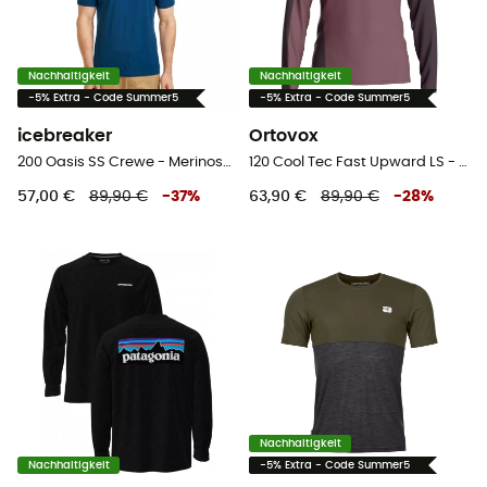
Nachhaltigkeit
Nachhaltigkeit
-5% Extra - Code Summer5
-5% Extra - Code Summer5
icebreaker
Ortovox
200 Oasis SS Crewe - Merinoshirt - Herren
120 Cool Tec Fast Upward LS - Merinoshirt - Herren
57,00 €
89,90 €
-
37
%
63,90 €
89,90 €
-
28
%
Nachhaltigkeit
Nachhaltigkeit
-5% Extra - Code Summer5