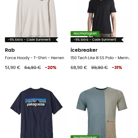
Nachhaltigkeit
-5% Extra - Code Summer5
-5% Extra - Code Summer5
Rab
icebreaker
Force Hoody - T-Shirt - Herren
150 Tech Lite III SS Polo - Merinoshirt - Herren
51,90 €
64,90 €
-
20
%
68,90 €
99,90 €
-
31
%
Nachhaltigkeit