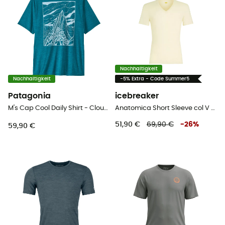
Nachhaltigkeit
Nachhaltigkeit
-5% Extra - Code Summer5
Patagonia
icebreaker
M's Cap Cool Daily Shirt - Cloud Crag - T-Shirt - Herren
Anatomica Short Sleeve col V en Mérinos - Merinoshirt - Herren
51,90 €
69,90 €
-
26
%
59,90 €