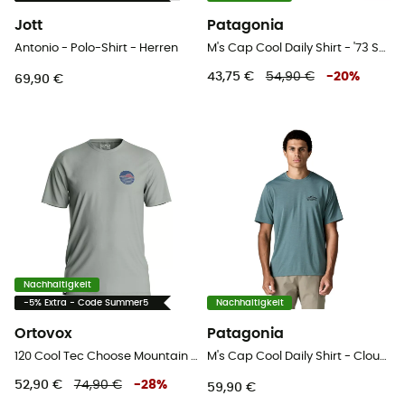
Jott
Patagonia
Antonio - Polo-Shirt - Herren
M's Cap Cool Daily Shirt - '73 Skyline - T-Shirt - Herren
43,75 €
54,90 €
-
20
%
69,90 €
Nachhaltigkeit
-5% Extra - Code Summer5
Nachhaltigkeit
Ortovox
Patagonia
120 Cool Tec Choose Mountain TS - Merinoshirt - Herren
M's Cap Cool Daily Shirt - Cloud Crag - T-Shirt - Herren
52,90 €
74,90 €
-
28
%
59,90 €