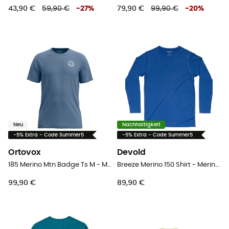
43,90 €
59,90 €
-
27
%
79,90 €
99,90 €
-
20
%
Neu
Nachhaltigkeit
-5% Extra - Code Summer5
-5% Extra - Code Summer5
Ortovox
Devold
185 Merino Mtn Badge Ts M - Merinoshirt - Herren
Breeze Merino 150 Shirt - Merinoshirt - Herren
99,90 €
89,90 €