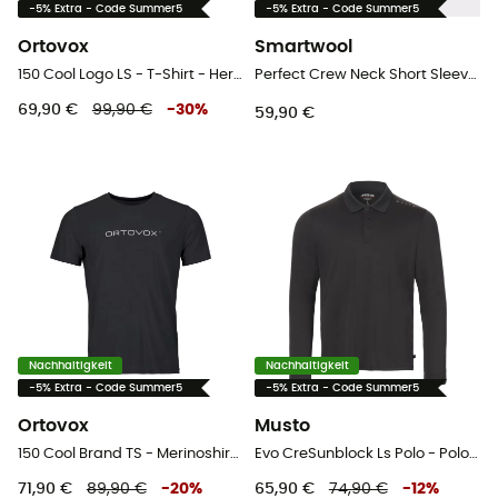
-5% Extra - Code Summer5
-5% Extra - Code Summer5
Ortovox
Smartwool
150 Cool Logo LS - T-Shirt - Herren
Perfect Crew Neck Short Sleeve - Merinoshirt - Herren
69,90 €
99,90 €
-
30
%
59,90 €
Nachhaltigkeit
Nachhaltigkeit
-5% Extra - Code Summer5
-5% Extra - Code Summer5
Ortovox
Musto
150 Cool Brand TS - Merinoshirt - Herren
Evo CreSunblock Ls Polo - Polo-Shirt - Herren
71,90 €
89,90 €
-
20
%
65,90 €
74,90 €
-
12
%