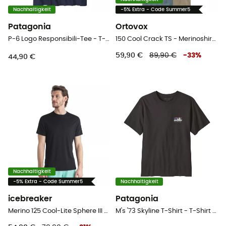
Nachhaltigkeit
-5% Extra - Code Summer5
Patagonia
Ortovox
P-6 Logo Responsibili-Tee - T-shirt - Herren
150 Cool Crack TS - Merinoshirt - Herren
59,90 €
89,90 €
-
33
%
44,90 €
Nachhaltigkeit
-5% Extra - Code Summer5
Nachhaltigkeit
icebreaker
Patagonia
Merino 125 Cool-Lite Sphere III SS Tee - Merinoshirt - Herren
M's '73 Skyline T-Shirt - T-Shirt - Herren