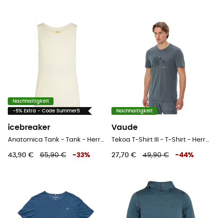
Nachhaltigkeit
-5% Extra - Code Summer5
Nachhaltigkeit
icebreaker
Vaude
Anatomica Tank - Tank - Herren
Tekoa T-Shirt III - T-Shirt - Herren
43,90 €
65,90 €
-
33
%
27,70 €
49,90 €
-
44
%