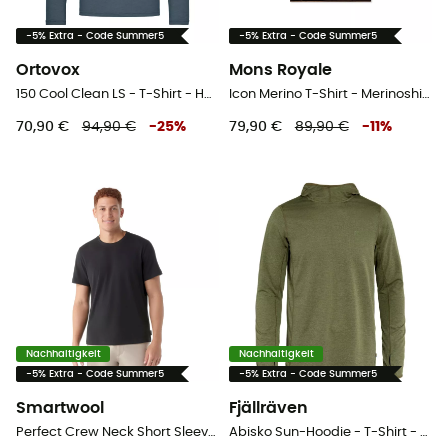
-5% Extra - Code Summer5
-5% Extra - Code Summer5
Ortovox
Mons Royale
150 Cool Clean LS - T-Shirt - Herren
Icon Merino T-Shirt - Merinoshirt - Herren
70,90 €
94,90 €
-
25
%
79,90 €
89,90 €
-
11
%
Nachhaltigkeit
Nachhaltigkeit
-5% Extra - Code Summer5
-5% Extra - Code Summer5
Smartwool
Fjällräven
Perfect Crew Neck Short Sleeve - Merinoshirt - Herren
Abisko Sun-Hoodie - T-Shirt - Herren