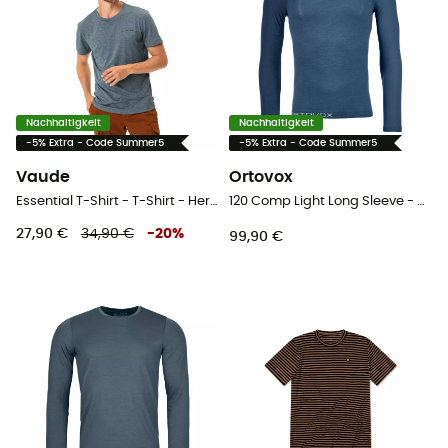
Nachhaltigkeit
Nachhaltigkeit
-5% Extra - Code Summer5
-5% Extra - Code Summer5
Vaude
Ortovox
Essential T-Shirt - T-Shirt - Herren
120 Comp Light Long Sleeve - Merinounterwäsche - Herren
27,90 €
34,90 €
-
20
%
99,90 €