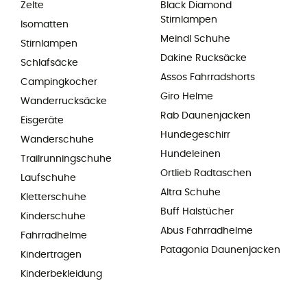
Zelte
Black Diamond
Stirnlampen
Isomatten
Meindl Schuhe
Stirnlampen
Dakine Rucksäcke
Schlafsäcke
Assos Fahrradshorts
Campingkocher
Giro Helme
Wanderrucksäcke
Rab Daunenjacken
Eisgeräte
Hundegeschirr
Wanderschuhe
Hundeleinen
Trailrunningschuhe
Ortlieb Radtaschen
Laufschuhe
Altra Schuhe
Kletterschuhe
Buff Halstücher
Kinderschuhe
Abus Fahrradhelme
Fahrradhelme
Patagonia Daunenjacken
Kindertragen
Kinderbekleidung