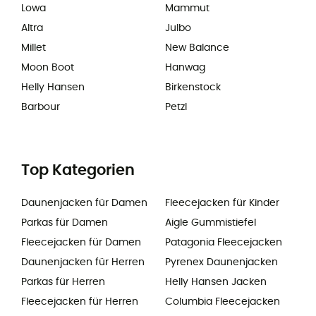
Lowa
Mammut
Altra
Julbo
Millet
New Balance
Moon Boot
Hanwag
Helly Hansen
Birkenstock
Barbour
Petzl
Top Kategorien
Daunenjacken für Damen
Fleecejacken für Kinder
Parkas für Damen
Aigle Gummistiefel
Fleecejacken für Damen
Patagonia Fleecejacken
Daunenjacken für Herren
Pyrenex Daunenjacken
Parkas für Herren
Helly Hansen Jacken
Fleecejacken für Herren
Columbia Fleecejacken