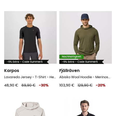
Nachhaltigkeit
-5% Extra - Code Summer5
-5% Extra - Code Summer5
Karpos
Fjällräven
Lavaredo Jersey - T-Shirt - Herren
Abisko Wool Hoodie - Merinoshirt - Herren
48,90 €
69,90 €
-
30
%
103,90 €
129,90 €
-
20
%