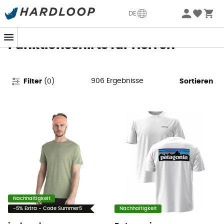
Sommerangebote🔥 -5% EXTRA ab 2 Produkten* Code
DE
Summer5
Funktionsshirts für Herren
906
Ergebnisse
Filter
(
0
)
Sortieren
Nachhaltigkeit
-5% Extra - Code Summer5
Nachhaltigkeit