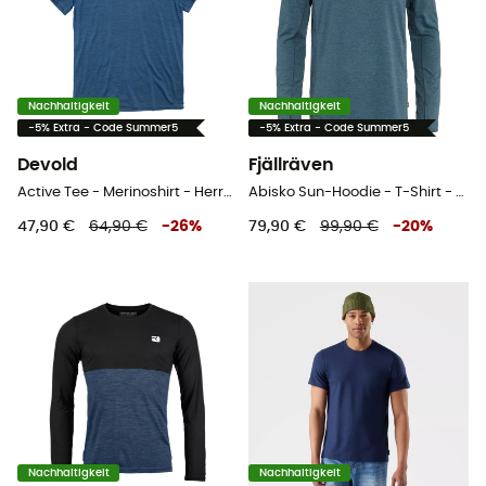
Nachhaltigkeit
Nachhaltigkeit
-5% Extra - Code Summer5
-5% Extra - Code Summer5
Devold
Fjällräven
Active Tee - Merinoshirt - Herren
Abisko Sun-Hoodie - T-Shirt - Herren
47,90 €
64,90 €
-
26
%
79,90 €
99,90 €
-
20
%
Nachhaltigkeit
Nachhaltigkeit