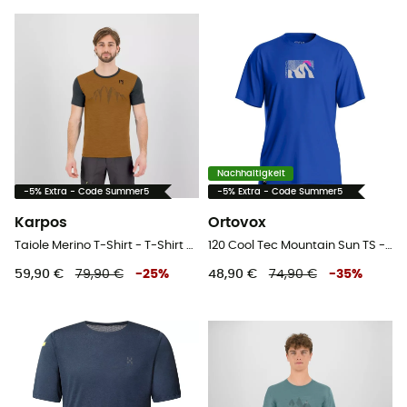
Nachhaltigkeit
-5% Extra - Code Summer5
-5% Extra - Code Summer5
Karpos
Ortovox
Taiole Merino T-Shirt - T-Shirt - Herren
120 Cool Tec Mountain Sun TS - T-Shirt - Herren
59,90 €
79,90 €
-
25
%
48,90 €
74,90 €
-
35
%