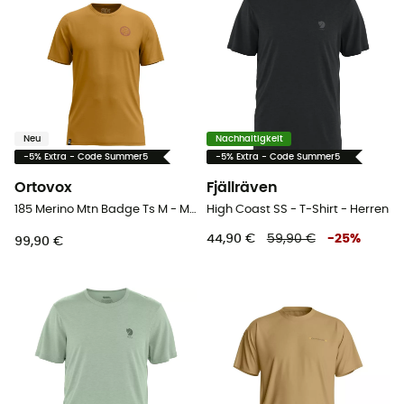
Neu
Nachhaltigkeit
-5% Extra - Code Summer5
-5% Extra - Code Summer5
Ortovox
Fjällräven
185 Merino Mtn Badge Ts M - Merinoshirt - Herren
High Coast SS - T-Shirt - Herren
44,90 €
59,90 €
-
25
%
99,90 €