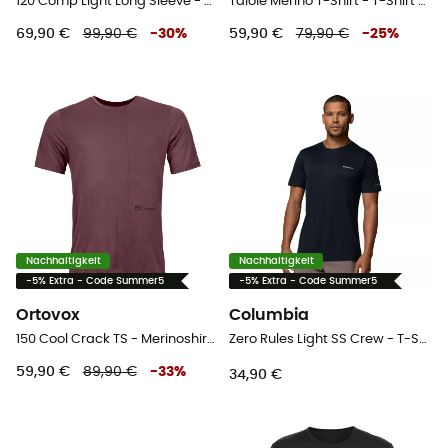
120 Comp Light Long Sleeve - Merinounterwäsche - Herren
Taiole Merino T-Shirt - T-Shirt - Herren
69,90 €
99,90 €
-
30
%
59,90 €
79,90 €
-
25
%
Nachhaltigkeit
Nachhaltigkeit
-5% Extra - Code Summer5
-5% Extra - Code Summer5
Ortovox
Columbia
150 Cool Crack TS - Merinoshirt - Herren
Zero Rules Light SS Crew - T-Shirt - Herren
59,90 €
89,90 €
-
33
%
34,90 €