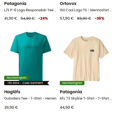
Patagonia
Ortovox
L/S P-6 Logo Responsibili-Tee - T-shirt - Herren
150 Cool Logo TS - Merinoshirt - Herren
41,90 €
54,90 €
-
24
%
57,90 €
89,90 €
-
36
%
Nachhaltigkeit
-5% Extra - Code Summer5
Nachhaltigkeit
Haglöfs
Patagonia
Outsiders Tee - T-Shirt - Herren
M's '73 Skyline T-Shirt - T-Shirt - Herren
39,90 €
44,90 €