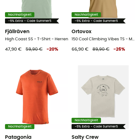
Nachhaltigkeit
Nachhaltigkeit
-5% Extra - Code Summer5
-5% Extra - Code Summer5
Fjällräven
Ortovox
High Coast SS - T-Shirt - Herren
150 Cool Climbing Vibes TS - Merinoshirt - Herren
47,90 €
59,90 €
-
20
%
66,90 €
89,90 €
-
26
%
Nachhaltigkeit
Nachhaltigkeit
-5% Extra - Code Summer5
Patagonia
Salty Crew