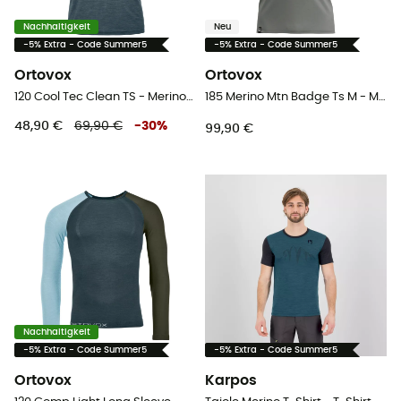
Nachhaltigkeit
Neu
-5% Extra - Code Summer5
-5% Extra - Code Summer5
Ortovox
Ortovox
120 Cool Tec Clean TS - Merinounterwäsche - Herren
185 Merino Mtn Badge Ts M - Merinoshirt - Herren
48,90 €
69,90 €
-
30
%
99,90 €
Nachhaltigkeit
-5% Extra - Code Summer5
-5% Extra - Code Summer5
Ortovox
Karpos