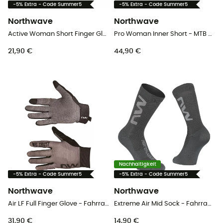
-5% Extra - Code Summer5
-5% Extra - Code Summer5
Northwave
Northwave
Active Woman Short Finger Glove - Kurzfingerhandschuhe
Pro Woman Inner Short - MTB Unterhose - Damen
21,90 €
44,90 €
Nachhaltigkeit
-5% Extra - Code Summer5
-5% Extra - Code Summer5
Northwave
Northwave
Air LF Full Finger Glove - Fahrradhandschuhe
Extreme Air Mid Sock - Fahrradsocken
31,90 €
14,90 €