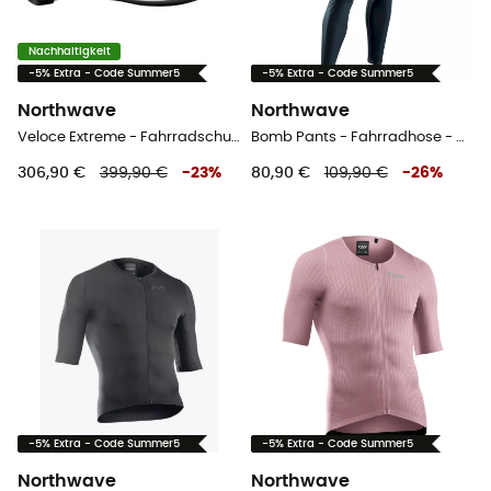
Nachhaltigkeit
-5% Extra - Code Summer5
-5% Extra - Code Summer5
Northwave
Northwave
Veloce Extreme - Fahrradschuhe - Herren
Bomb Pants - Fahrradhose - Herren
306,90 €
399,90 €
-
23
%
80,90 €
109,90 €
-
26
%
-5% Extra - Code Summer5
-5% Extra - Code Summer5
Northwave
Northwave