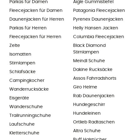
Parkas für Damen
Aigle Gummistiefel
Fleecejacken für Damen
Patagonia Fleecejacken
Daunenjacken für Herren
Pyrenex Daunenjacken
Parkas für Herren
Helly Hansen Jacken
Fleecejacken für Herren
Columbia Fleecejacken
Zelte
Black Diamond
Stirnlampen
Isomatten
Meindl Schuhe
Stirnlampen
Dakine Rucksäcke
Schlafsäcke
Assos Fahrradshorts
Campingkocher
Giro Helme
Wanderrucksäcke
Rab Daunenjacken
Eisgeräte
Hundegeschirr
Wanderschuhe
Hundeleinen
Trailrunningschuhe
Ortlieb Radtaschen
Laufschuhe
Altra Schuhe
Kletterschuhe
Buff Halstücher