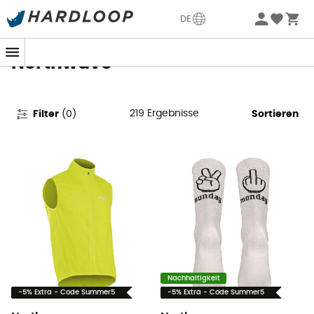
Sommerangebote🔥 -5% EXTRA ab 2 Produkten* Code
DE
Summer5
Northwave
219
Ergebnisse
Filter
(
0
)
Sortieren
Nachhaltigkeit
-5% Extra - Code Summer5
-5% Extra - Code Summer5