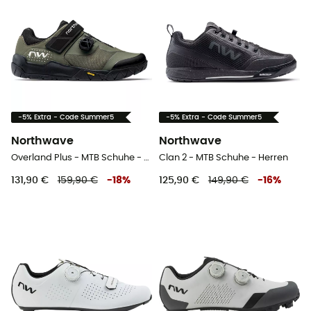
-5% Extra - Code Summer5
-5% Extra - Code Summer5
Northwave
Northwave
Overland Plus - MTB Schuhe - Herren
Clan 2 - MTB Schuhe - Herren
131,90 €
159,90 €
-
18
%
125,90 €
149,90 €
-
16
%