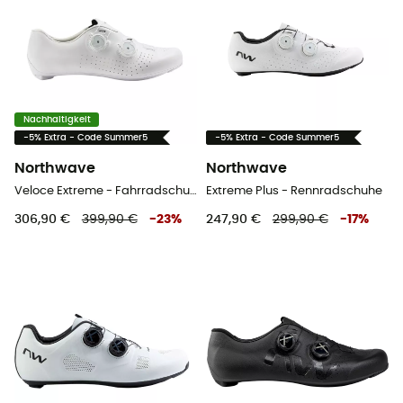
Nachhaltigkeit
-5% Extra - Code Summer5
-5% Extra - Code Summer5
Northwave
Northwave
Veloce Extreme - Fahrradschuhe - Herren
Extreme Plus - Rennradschuhe
306,90 €
399,90 €
-
23
%
247,90 €
299,90 €
-
17
%