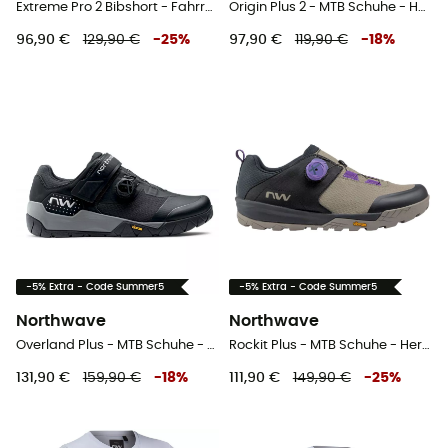
Extreme Pro 2 Bibshort - Fahrradhose - Herren
Origin Plus 2 - MTB Schuhe - Herren
96,90 €
129,90 €
-
25
%
97,90 €
119,90 €
-
18
%
-5% Extra - Code Summer5
-5% Extra - Code Summer5
Northwave
Northwave
Overland Plus - MTB Schuhe - Herren
Rockit Plus - MTB Schuhe - Herren
131,90 €
159,90 €
-
18
%
111,90 €
149,90 €
-
25
%