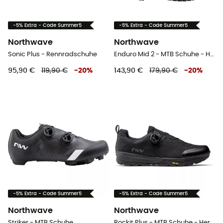
-5% Extra - Code Summer5
-5% Extra - Code Summer5
Northwave
Northwave
Sonic Plus - Rennradschuhe
Enduro Mid 2 - MTB Schuhe - Herren
95,90 €
119,90 €
-
20
%
143,90 €
179,90 €
-
20
%
-5% Extra - Code Summer5
-5% Extra - Code Summer5
Northwave
Northwave
Striker - MTB Schuhe
Rockit Plus - MTB Schuhe - Herren