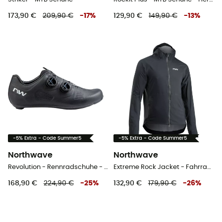
173,90 €
209,90 €
-
17
%
129,90 €
149,90 €
-
13
%
-5% Extra - Code Summer5
-5% Extra - Code Summer5
Northwave
Northwave
Revolution - Rennradschuhe - Herren
Extreme Rock Jacket - Fahrradjacke - Herren
168,90 €
224,90 €
-
25
%
132,90 €
179,90 €
-
26
%