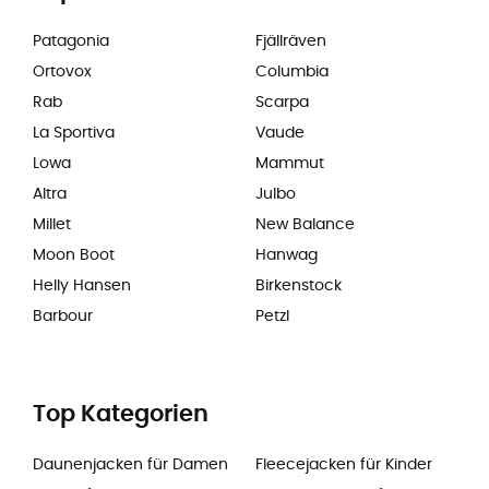
Patagonia
Fjällräven
Ortovox
Columbia
Rab
Scarpa
La Sportiva
Vaude
Lowa
Mammut
Altra
Julbo
Millet
New Balance
Moon Boot
Hanwag
Helly Hansen
Birkenstock
Barbour
Petzl
Top Kategorien
Daunenjacken für Damen
Fleecejacken für Kinder