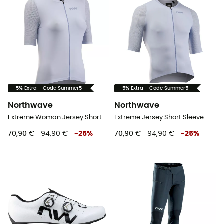
-5% Extra - Code Summer5
-5% Extra - Code Summer5
Northwave
Northwave
Extreme Woman Jersey Short Sleeve - Radtrikot - Damen
Extreme Jersey Short Sleeve - Radtrikot - Herren
70,90 €
94,90 €
-
25
%
70,90 €
94,90 €
-
25
%