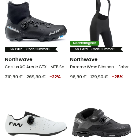
Nachhaltigkeit
-5% Extra - Code Summer5
-5% Extra - Code Summer5
Northwave
Northwave
Celsius XC Arctic GTX - MTB Schuhe
Extreme Wmn Bibshort - Fahrradhose - Damen
210,90 €
269,90 €
-
22
%
96,90 €
129,90 €
-
25
%