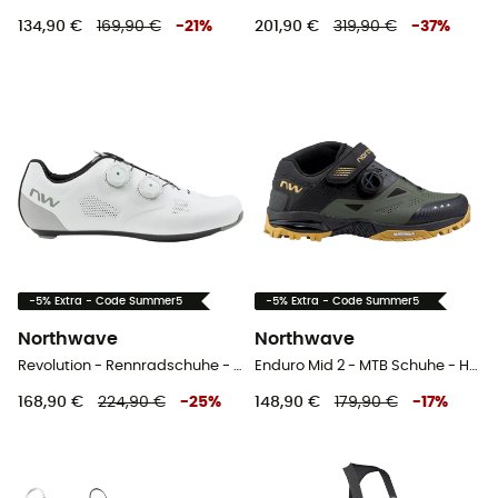
134,90 €
169,90 €
-
21
%
201,90 €
319,90 €
-
37
%
-5% Extra - Code Summer5
-5% Extra - Code Summer5
Northwave
Northwave
Revolution - Rennradschuhe - Herren
Enduro Mid 2 - MTB Schuhe - Herren
168,90 €
224,90 €
-
25
%
148,90 €
179,90 €
-
17
%