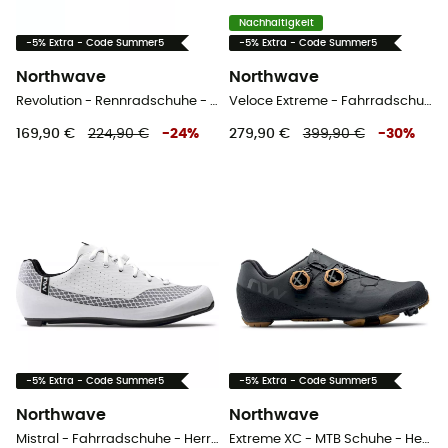
Nachhaltigkeit
-5% Extra - Code Summer5
-5% Extra - Code Summer5
Northwave
Northwave
Revolution - Rennradschuhe - Herren
Veloce Extreme - Fahrradschuhe - Herren
169,90 €
224,90 €
-
24
%
279,90 €
399,90 €
-
30
%
-5% Extra - Code Summer5
-5% Extra - Code Summer5
Northwave
Northwave
Mistral - Fahrradschuhe - Herren
Extreme XC - MTB Schuhe - Herren