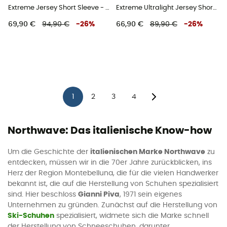
Extreme Jersey Short Sleeve - Radtrikot - Herren
Extreme Ultralight Jersey Short Sleeve - Radtrikot - Herren
69,90 €
94,90 €
-
26
%
66,90 €
89,90 €
-
26
%
1
2
3
4
Northwave: Das italienische Know-how
Um die Geschichte der
italienischen Marke Northwave
zu
entdecken, müssen wir in die 70er Jahre zurückblicken, ins
Herz der Region Montebelluna, die für die vielen Handwerker
bekannt ist, die auf die Herstellung von Schuhen spezialisiert
sind. Hier beschloss
Gianni Piva
, 1971 sein eigenes
Unternehmen zu gründen. Zunächst auf die Herstellung von
Ski-Schuhen
spezialisiert, widmete sich die Marke schnell
der Herstellung von Schneeschuhen, darunter