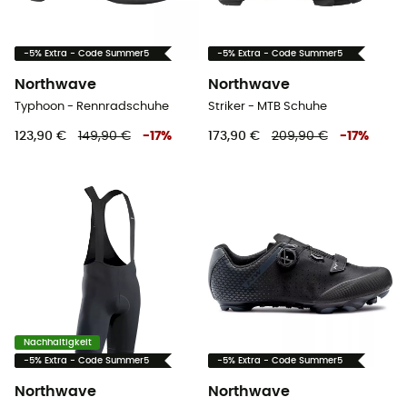
-5% Extra - Code Summer5
-5% Extra - Code Summer5
Northwave
Northwave
Typhoon - Rennradschuhe
Striker - MTB Schuhe
123,90 €
149,90 €
-
17
%
173,90 €
209,90 €
-
17
%
Nachhaltigkeit
-5% Extra - Code Summer5
-5% Extra - Code Summer5
Northwave
Northwave