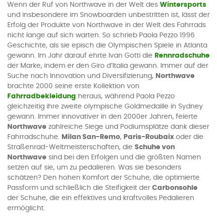
Wenn der Ruf von Northwave in der Welt des
Wintersports
und insbesondere im Snowboarden unbestritten ist, lässt der
Erfolg der Produkte von Northwave in der Welt des Fahrrads
nicht lange auf sich warten. So schrieb Paola Pezzo 1996
Geschichte, als sie episch die Olympischen Spiele in Atlanta
gewann. Im Jahr darauf ehrte Ivan Gotti die
Rennradschuhe
der Marke, indem er den Giro d’Italia gewann. Immer auf der
Suche nach Innovation und Diversifizierung,
Northwave
brachte 2000 seine erste Kollektion von
Fahrradbekleidung
heraus, während Paola Pezzo
gleichzeitig ihre zweite olympische Goldmedaille in Sydney
gewann. Immer innovativer in den 2000er Jahren, feierte
Northwave
zahlreiche Siege und Podiumsplätze dank dieser
Fahrradschuhe.
Milan San-Remo
,
Paris-Roubaix
oder die
Straßenrad-Weltmeisterschaften, die
Schuhe von
Northwave
sind bei den Erfolgen und die größten Namen
setzen auf sie, um zu pedalieren. Was sie besonders
schätzen? Den hohen Komfort der Schuhe, die optimierte
Passform und schließlich die Steifigkeit der
Carbonsohle
der Schuhe, die ein effektives und kraftvolles Pedalieren
ermöglicht.