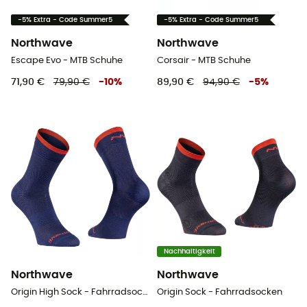
-5% Extra - Code Summer5
-5% Extra - Code Summer5
Northwave
Northwave
Escape Evo - MTB Schuhe
Corsair - MTB Schuhe
71,90 €
79,90 €
-
10
%
89,90 €
94,90 €
-
5
%
Nachhaltigkeit
Northwave
Northwave
Origin High Sock - Fahrradsocken
Origin Sock - Fahrradsocken