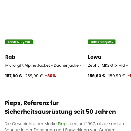
Nachhaltigkeit
Nachhaltigkeit
Rab
Lowa
Microlight Alpine Jacket - Daunenjacke - Herren
Zephyr MK2 GTX Mid - 
167,90 €
239,90 €
-30%
159,90 €
189,90 €
-
Pieps, Referenz für
Sicherheitsausrüstung seit 50 Jahren
Die Geschichte der Marke
Pieps
beginnt 1967, als die ersten
Schritte in der Forschung und Entwicklung von Geräten