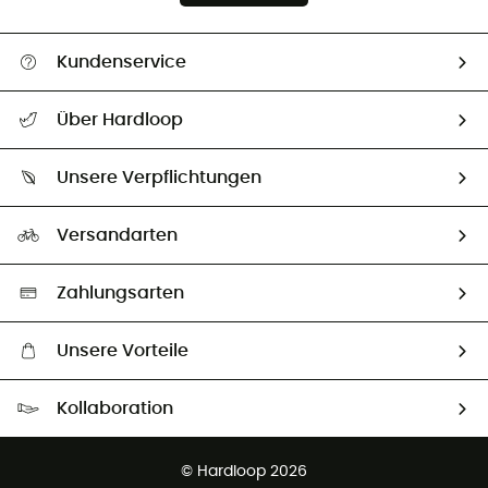
Kundenservice
Alle Hilfethemen
Über Hardloop
Sendungsverfolgung
Über uns
Größentabelle
Unsere Verpflichtungen
HardGuides
Rücksendung & Rückerstattung
Unser Fußabdruck
Unsere Botschafter
Versandarten
Vertrag widerrufen
Second hand
Auswahl an nachhaltigen Produkten
Zahlungsarten
Unsere Vorteile
Kostenloser Versand ab 100 €
Kollaboration
Kostenfreier Rückversand - 100 Tage Rückgaberecht
Partnerprogramm
Kundenservice ist kostenlos
© Hardloop 2026