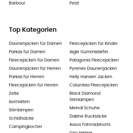
Barbour
Petzl
Top Kategorien
Daunenjacken für Damen
Fleecejacken für Kinder
Parkas für Damen
Aigle Gummistiefel
Fleecejacken für Damen
Patagonia Fleecejacken
Daunenjacken für Herren
Pyrenex Daunenjacken
Parkas für Herren
Helly Hansen Jacken
Fleecejacken für Herren
Columbia Fleecejacken
Zelte
Black Diamond
Stirnlampen
Isomatten
Meindl Schuhe
Stirnlampen
Dakine Rucksäcke
Schlafsäcke
Assos Fahrradshorts
Campingkocher
Giro Helme