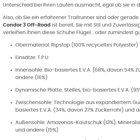
Unterschied bei Ihren Läufen ausmacht, egal ob sie in 
Also, ob Sie ein erfahrener Trailrunner sind oder gerade 
Condor 3 Off-Road
ist bereit, Sie mit Stil und Zuverläss
verleihen Ihnen diese Schuhe Flügel... oder zumindest g
Obermaterial: Ripstop (100% recyceltes Polyester)
Einsätze: T.P.U.
Innensohle: Bio-basiertes E.V.A. (68%, davon 54% Z
andere (16%)
Dynamische Platte: Steifes, bio-basiertes E.V.A. 
Zwischensohle: Technologie aus expandiertem G
basiertes E.V.A. (34%, davon 27% Zuckerrohr) und 
Außensohle: Amazonas-Kautschuk (13%), Mineralsil
und andere (15%)