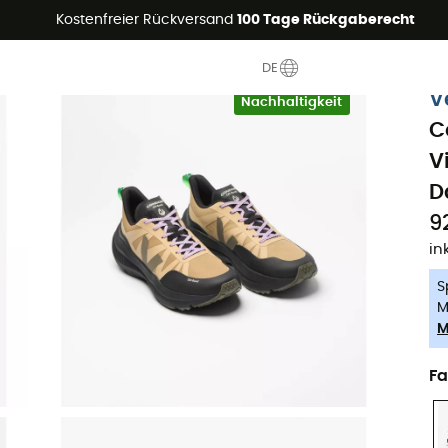
Sommerangebote🔥 -5% EXTRA ab 2 Produkten* Code Summer5
Kostenfreier Rückversand
100 Tage Rückgaberecht
DE
-5% Extra - Code Summer5
V
Nachhaltigkeit
C
V
D
9
in
S
M
M
Fa