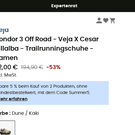
Expertenrat
Damen
Outdoor Schuhe - Damen
Trailrunningschuhe - Damen
eja
ondor 3 Off Road - Veja X Cesar
illalba - Trailrunningschuhe -
amen
2,00 €
194,90 €
-53%
kl. MwSt.
pare 5 % beim Kauf von 2 Produkten, ohne
indestbestellwert, mit dem Code Summer5.
ehr erfahren
rbe
:
Dune / Kaki