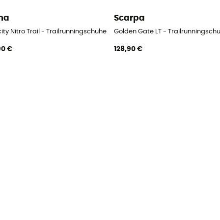
ma
Scarpa
ity Nitro Trail - Trailrunningschuhe - Damen
Golden Gate LT - Trailrunningsc
90 €
128,90 €