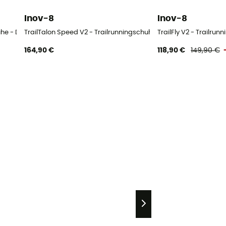
Inov-8
Inov-8
huhe - Damen
TrailTalon Speed V2 - Trailrunningschuhe - Damen
TrailFly V2 - Trailru
164,90 €
118,90 €
149,90 €