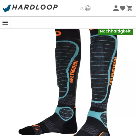
Sommerangebote🔥 -5% EXTRA ab 2 Produkten* Code
DE
Summer5
-5% Extra - Code Summer5
Nachhaltigkeit
Während deiner langen Tage im
Schnee
können die
Anstrengung und die Steifheit deiner
Schuhe
unangenehme Schmerzen im Bereich der Schienbeine
verursachen.
Um diese Schmerzen zu lindern und zu verhindern, hat