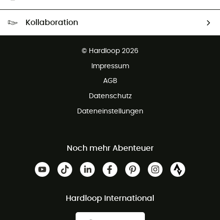
Kostenloser Versand ab 100 €
Kollaboration
Kostenfreier Rückversand - 100 Tage Rückgaberecht
Partnerprogramm
Kundenservice ist kostenlos
© Hardloop 2026
Impressum
AGB
Datenschutz
Dateneinstellungen
Noch mehr Abenteuer
Hardloop International