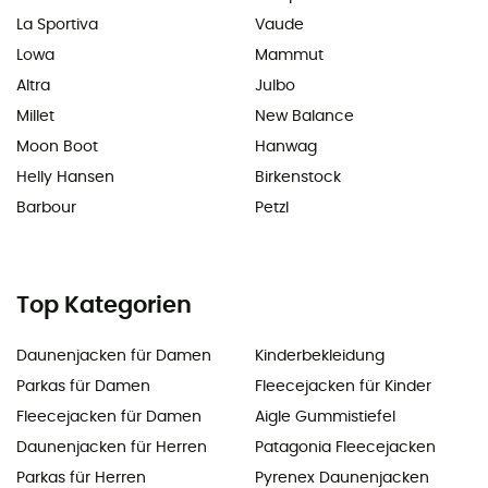
La Sportiva
Vaude
Lowa
Mammut
Altra
Julbo
Millet
New Balance
Moon Boot
Hanwag
Helly Hansen
Birkenstock
Barbour
Petzl
Top Kategorien
Daunenjacken für Damen
Kinderbekleidung
Parkas für Damen
Fleecejacken für Kinder
Fleecejacken für Damen
Aigle Gummistiefel
Daunenjacken für Herren
Patagonia Fleecejacken
Parkas für Herren
Pyrenex Daunenjacken