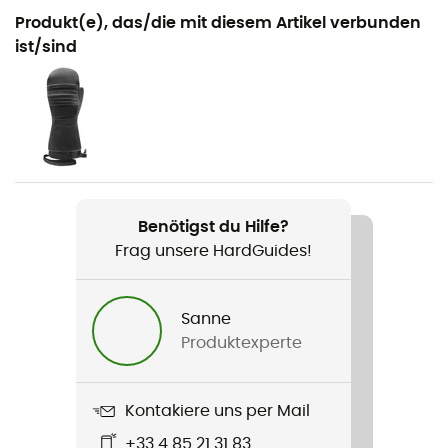
Geeignet für
Produkt(e), das/die mit diesem Artikel verbunden
Ski / Skitouren / Ski / Ski Freeride
ist/sind
Geschlecht
Herren / Damen
Produkt
GelProtech Ski sans gel
Benötigst du Hilfe?
Technologien
Frag unsere HardGuides!
Primaloft
Höhe
Sanne
Hoher Schaft
Produktexperte
Label
Oeko-Tex / Origine Européenne Garantie
Kontakiere uns per Mail
+33 4 85 21 31 83