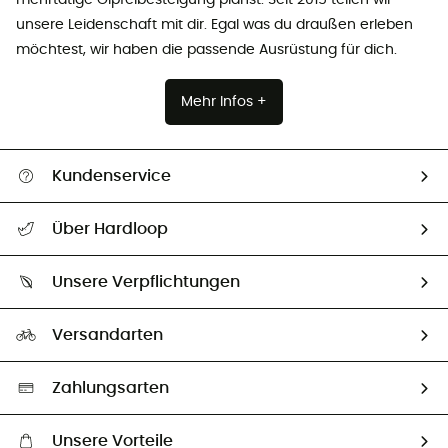
unsere Leidenschaft mit dir. Egal was du draußen erleben
möchtest, wir haben die passende Ausrüstung für dich.
Mehr Infos +
Kundenservice
Alle Hilfethemen
Über Hardloop
Sendungsverfolgung
Über uns
Größentabelle
Unsere Verpflichtungen
HardGuides
Rücksendung & Rückerstattung
Unser Fußabdruck
Unsere Botschafter
Versandarten
Vertrag widerrufen
Second hand
Auswahl an nachhaltigen Produkten
Zahlungsarten
Unsere Vorteile