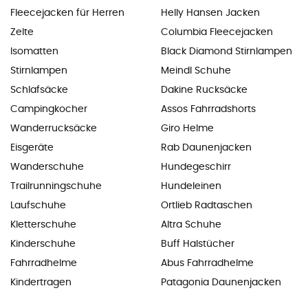
Fleecejacken für Herren
Helly Hansen Jacken
Zelte
Columbia Fleecejacken
Isomatten
Black Diamond Stirnlampen
Stirnlampen
Meindl Schuhe
Schlafsäcke
Dakine Rucksäcke
Campingkocher
Assos Fahrradshorts
Wanderrucksäcke
Giro Helme
Eisgeräte
Rab Daunenjacken
Wanderschuhe
Hundegeschirr
Trailrunningschuhe
Hundeleinen
Laufschuhe
Ortlieb Radtaschen
Kletterschuhe
Altra Schuhe
Kinderschuhe
Buff Halstücher
Fahrradhelme
Abus Fahrradhelme
Kindertragen
Patagonia Daunenjacken