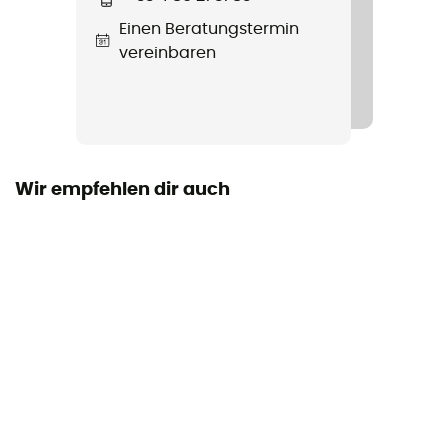
Insulated
Einen Beratungstermin
Ja
vereinbaren
Material
[Main] 72% polyamide - 18% polyester - 4% wool - 3%
polypropylene - 3% elastane
Technische Eigenschaften
Wir empfehlen dir auch
Isolierend / Atmungsaktiv
Höhe
Hoch