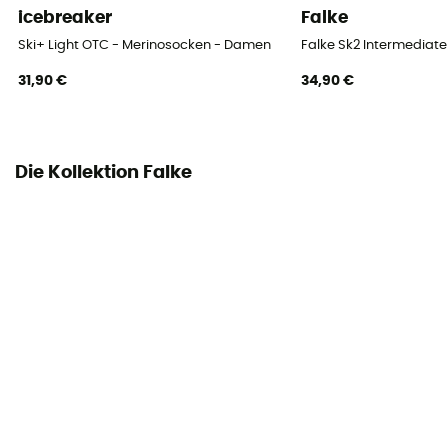
icebreaker
Falke
Hoch
Ski+ Light OTC - Merinosocken - Damen
Falke Sk2 Intermediat
31,90 €
34,90 €
Die Kollektion Falke