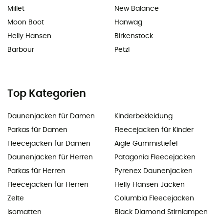
Millet
New Balance
Moon Boot
Hanwag
Helly Hansen
Birkenstock
Barbour
Petzl
Top Kategorien
Daunenjacken für Damen
Kinderbekleidung
Parkas für Damen
Fleecejacken für Kinder
Fleecejacken für Damen
Aigle Gummistiefel
Daunenjacken für Herren
Patagonia Fleecejacken
Parkas für Herren
Pyrenex Daunenjacken
Fleecejacken für Herren
Helly Hansen Jacken
Zelte
Columbia Fleecejacken
Isomatten
Black Diamond Stirnlampen