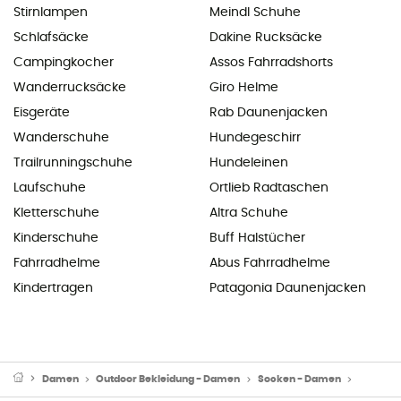
Stirnlampen
Meindl Schuhe
Schlafsäcke
Dakine Rucksäcke
Campingkocher
Assos Fahrradshorts
Wanderrucksäcke
Giro Helme
Eisgeräte
Rab Daunenjacken
Wanderschuhe
Hundegeschirr
Trailrunningschuhe
Hundeleinen
Laufschuhe
Ortlieb Radtaschen
Kletterschuhe
Altra Schuhe
Kinderschuhe
Buff Halstücher
Fahrradhelme
Abus Fahrradhelme
Kindertragen
Patagonia Daunenjacken
Damen
Outdoor Bekleidung - Damen
Socken - Damen
Skisock