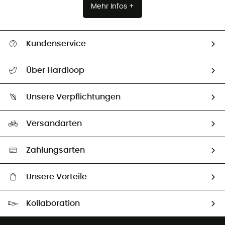
Mehr Infos +
Kundenservice
Alle Hilfethemen
Über Hardloop
Sendungsverfolgung
Über uns
Größentabelle
Unsere Verpflichtungen
HardGuides
Rücksendung & Rückerstattung
Unser Fußabdruck
Unsere Botschafter
Versandarten
Vertrag widerrufen
Second hand
Auswahl an nachhaltigen Produkten
Zahlungsarten
Unsere Vorteile
Kostenloser Versand ab 100 €
Kollaboration
Kostenfreier Rückversand - 100 Tage Rückgaberecht
Partnerprogramm