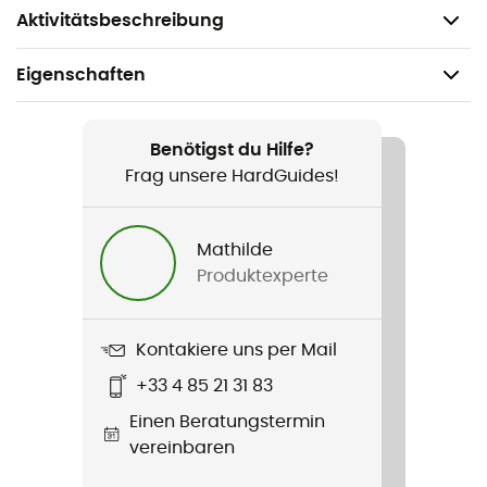
Zusammensetzung: 75% Schurwolle, 25% Polyamid
Aktivitätsbeschreibung
Eigenschaften
Geeignet für
Ski / Skitouren / Ski / Skilanglauf
Benötigst du Hilfe?
Frag unsere HardGuides!
Geschlecht
Damen
Mathilde
Produktexperte
Gewicht
104 g
Kontakiere uns per Mail
Produkt
+33 4 85 21 31 83
Falke Sk2 Women
Einen Beratungstermin
Verstärkung
vereinbaren
Ja