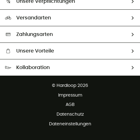
Unsere Verpflichtungen
HardGuides
Rücksendung & Rückerstattung
Unser Fußabdruck
Unsere Botschafter
Versandarten
Vertrag widerrufen
Second hand
Auswahl an nachhaltigen Produkten
Zahlungsarten
Unsere Vorteile
Kostenloser Versand ab 100 €
Kollaboration
Kostenfreier Rückversand - 100 Tage Rückgaberecht
Partnerprogramm
Kundenservice ist kostenlos
© Hardloop 2026
Impressum
AGB
Datenschutz
Dateneinstellungen