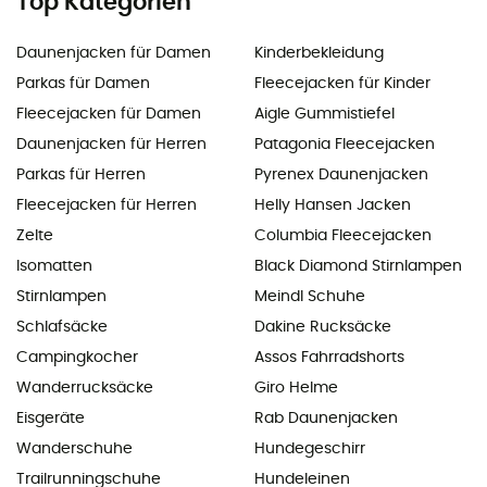
Top Kategorien
Daunenjacken für Damen
Kinderbekleidung
Parkas für Damen
Fleecejacken für Kinder
Fleecejacken für Damen
Aigle Gummistiefel
Daunenjacken für Herren
Patagonia Fleecejacken
Parkas für Herren
Pyrenex Daunenjacken
Fleecejacken für Herren
Helly Hansen Jacken
Zelte
Columbia Fleecejacken
Isomatten
Black Diamond Stirnlampen
Stirnlampen
Meindl Schuhe
Schlafsäcke
Dakine Rucksäcke
Campingkocher
Assos Fahrradshorts
Wanderrucksäcke
Giro Helme
Eisgeräte
Rab Daunenjacken
Wanderschuhe
Hundegeschirr
Trailrunningschuhe
Hundeleinen