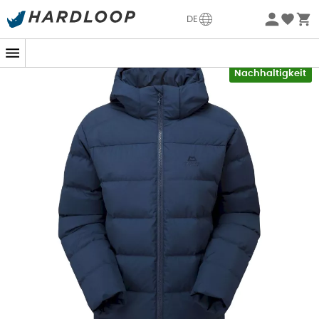
Sommerangebote🔥 -5% EXTRA ab 2 Produkten* Code
DE
Summer5
-5% Extra - Code Summer5
Nachhaltigkeit
Wenn der eisige Wind weht und der Schnee Ihre
Wanderung begleitet, wird die
Tromso Jacket
von
Mountain Equipment
zu Ihrer besten Freundin.
Entworfen für entschlossene Abenteurerinnen, hält sie
Sie dank ihrer
700 cuin
Daunen
aus
verantwortungsvollen Quellen warm. Jede Feder wird
sorgfältig an Ort und Stelle gehalten, um kalte Stellen zu
vermeiden, selbst an empfindlichen Stellen wie
Schultern und Kapuze. Tragen Sie sie mit Stolz, in dem
Wissen, dass das Tierwohl eine Priorität ist.
Ihr äußeres DRILITE® Loft-Gewebe mit 50 Denier wehrt