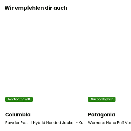
Wir empfehlen dir auch
Label
Down Codex
Kapuze
Ja
Taschen
3 Taschen
Füllmaterial
Hybrid
Material
Nachhaltigkeit
Nachhaltigkeit
Matériau extérieur : 100% polyester recyclé Matériau
intérieur : 100% polyamide recyclé
Columbia
Patagonia
Powder Pass II Hybrid Hooded Jacket - Kunstfaserjacke - Damen
Women's Nano Puff Ve
Bauschkraft (Cuin)
700 cuin