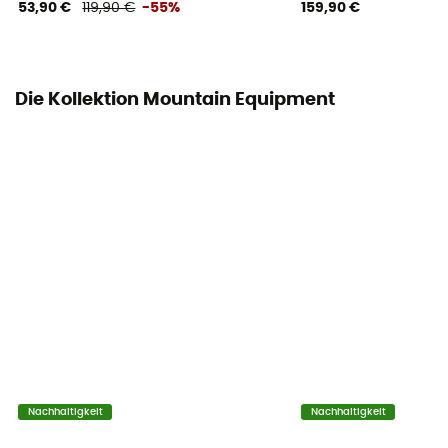
53,90 €
119,90 €
-55%
159,90 €
Daunenmischung
100% Flaum
Die Kollektion Mountain Equipment
Matériau
90% duvet de canard
Nachhaltigkeit
Nachhaltigkeit