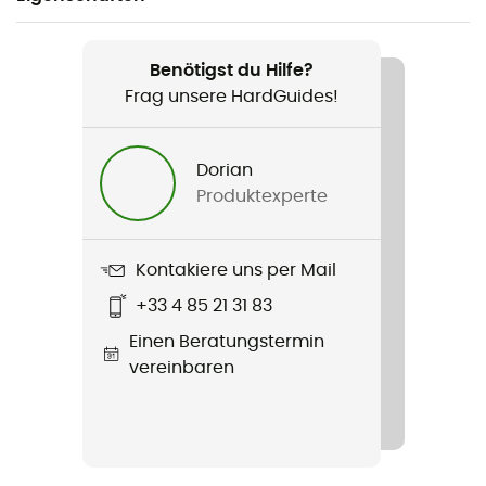
Geeignet für
Alltag
Benötigst du Hilfe?
Frag unsere HardGuides!
Geschlecht
Damen
Dorian
Produktexperte
Gewicht
780 g
Kontakiere uns per Mail
Produkt
+33 4 85 21 31 83
Tromso Jacket
Einen Beratungstermin
Technologien
vereinbaren
DRILITE® LOFT
Wasserdichtigkeit
Wasserabweisend