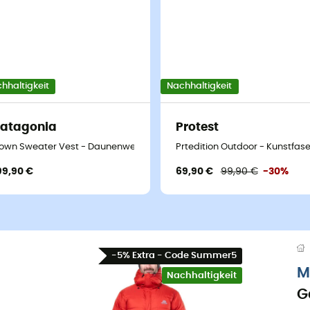
hhaltigkeit
Nachhaltigkeit
atagonia
Protest
serjacke - Herren
own Sweater Vest - Daunenweste - Herren
Prtedition Outdoor - Kunstfase
99,90 €
69,90 €
99,90 €
-30%
-5% Extra - Code Summer5
M
Nachhaltigkeit
G