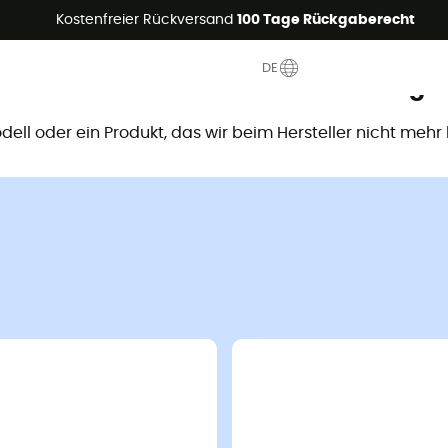
Sommerangebote🔥 -5% EXTRA ab 2 Produkten* Code Summer5
Kostenfreier Rückversand
100 Tage Rückgaberecht
DE
ieses Produkt ist nicht mehr verfügb
Modell oder ein Produkt, das wir beim Hersteller nicht mehr