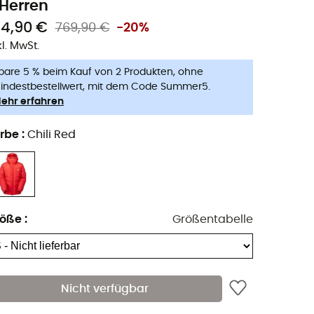
 Herren
14,90 €
769,90 €
-20%
kl. MwSt.
pare 5 % beim Kauf von 2 Produkten, ohne
indestbestellwert, mit dem Code Summer5.
ehr erfahren
rbe
:
Chili Red
röße
:
Größentabelle
Nicht verfügbar