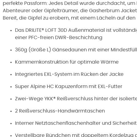
perfekte Passform: Jedes Detail wurde durchdacht, um 
Abenteurer oder Gipfelträumer, die Gasherbrum Jacket i
Bereit, die Gipfel zu erobern, mit einem Lächeln auf d
Das DRILITE® LOFT 30D Außenmaterial ist vollständ
einer PFC-freien DWR-Beschichtung
360g (Größe L) Gänsedaunen mit einer Mindestfüll
Kammernkonstruktion für optimale Wärme
Integriertes EXL-System im Rücken der Jacke
Super Alpine HC Kapuzenform mit EXL-Futter
Zwei-Wege YKK® Reißverschluss hinter der isolier
2 Reißverschluss-Handwärmtaschen
Interner Netztaschenflaschenhalter und Sicherhei
Verstellbare Bündchen mit doppeltem Kordelzug