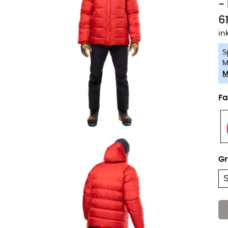
-
6
in
S
M
M
Fa
G