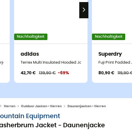
Nachhaltigkeit
Nachhaltigkeit
adidas
Superdry
rjacke - Herren
Terrex Multi Insulated Hooded Jacket - Kunstfaserjacke - H
Fuji Print Padded
42,70 €
139,90 €
-69%
80,90 €
119,90 
Herren
Outdoor Jacken - Herren
Daunenjacken - Herren
ountain Equipment
asherbrum Jacket - Daunenjacke