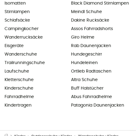
Isomatten
Black Diamond Stirnlampen
Stirnlampen
Meindl Schuhe
Schlafsäcke
Dakine Rucksäcke
Campingkocher
Assos Fahrradshorts
Wanderrucksäcke
Giro Helme
Eisgeräte
Rab Daunenjacken
Wanderschuhe
Hundegeschirr
Trailrunningschuhe
Hundeleinen
Laufschuhe
Ortlieb Radtaschen
Kletterschuhe
Altra Schuhe
Kinderschuhe
Buff Halstücher
Fahrradhelme
Abus Fahrradhelme
Kindertragen
Patagonia Daunenjacken