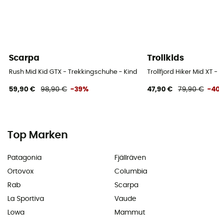
Scarpa
Trollkids
Rush Mid Kid GTX - Trekkingschuhe - Kind
Trollfjord Hiker Mid XT
59,90 €
98,90 €
-39%
47,90 €
79,90 €
-4
Top Marken
Patagonia
Fjällräven
Ortovox
Columbia
Rab
Scarpa
La Sportiva
Vaude
Lowa
Mammut