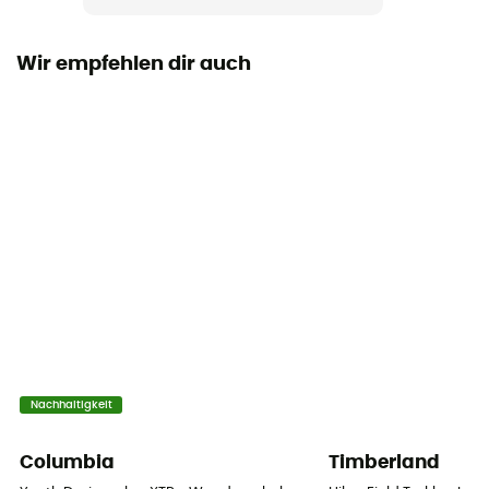
Ja
Wir empfehlen dir auch
Laufsohle
Caoutchouc
Höhe
Hoher Schaft
Verschlusssystem
Quicklace
Obermaterial
Textile
Nachhaltigkeit
Columbia
Timberland