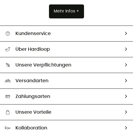
Mehr Infos +
Kundenservice
Alle Hilfethemen
Über Hardloop
Sendungsverfolgung
Über uns
Größentabelle
Unsere Verpflichtungen
HardGuides
Rücksendung & Rückerstattung
Unser Fußabdruck
Unsere Botschafter
Versandarten
Vertrag widerrufen
Second hand
Auswahl an nachhaltigen Produkten
Zahlungsarten
Unsere Vorteile
Kostenloser Versand ab 100 €
Kollaboration
Kostenfreier Rückversand - 100 Tage Rückgaberecht