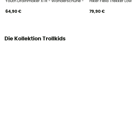
Youth Drainmaker XTR - Wanderschuhe - Kind
Hiker Field Trekker Lo
64,90 €
79,90 €
Die Kollektion Trollkids