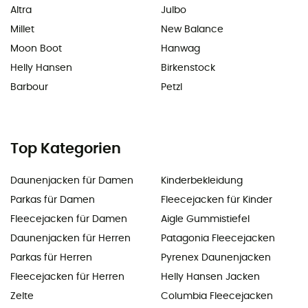
Altra
Julbo
Millet
New Balance
Moon Boot
Hanwag
Helly Hansen
Birkenstock
Barbour
Petzl
Top Kategorien
Daunenjacken für Damen
Kinderbekleidung
Parkas für Damen
Fleecejacken für Kinder
Fleecejacken für Damen
Aigle Gummistiefel
Daunenjacken für Herren
Patagonia Fleecejacken
Parkas für Herren
Pyrenex Daunenjacken
Fleecejacken für Herren
Helly Hansen Jacken
Zelte
Columbia Fleecejacken