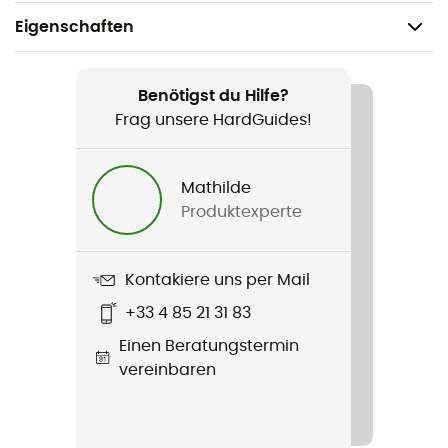
Eigenschaften
Geeignet für
Wandern / Trekking / Alltag
Benötigst du Hilfe?
Frag unsere HardGuides!
Geschlecht
Kinder
Mathilde
Produktexperte
Produkt
Trollfjord Hiker Mid XT
Kontakiere uns per Mail
Wasserdichtigkeit
+33 4 85 21 31 83
Ja
Einen Beratungstermin
Zwischensohle
vereinbaren
EVA / Mesh
Austauschbare Innensohle