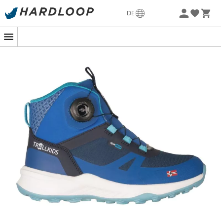
Sommerangebote🔥 -5% EXTRA ab 2 Produkten* Code
DE
Summer5
-5% Extra - Code Summer5
Bereit, die steilen Pfade und mystischen Wälder zu
erkunden? Die
Trollfjord Hiker Mid XT
von
Trollkids
sind
die perfekten Wanderschuhe für Kinder, die kleine
Abenteurer in sich tragen. Sie sind darauf ausgelegt, die
unterschiedlichsten Gelände zu meistern und bieten
Ihren Kindern Komfort und Sicherheit, um die Natur zu
erobern, sei es bei einem Spaziergang im Wald oder
einem Abenteuer in den Bergen.