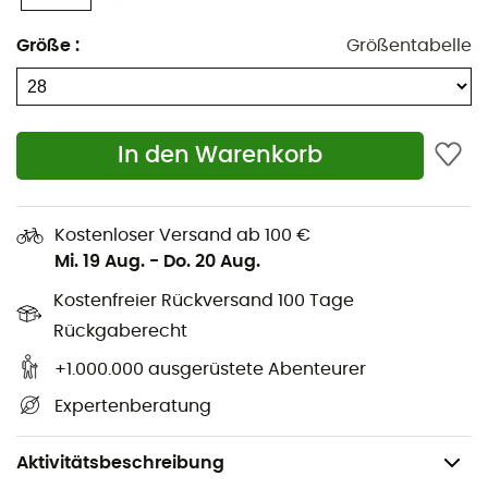
Schnellverschlusssystem FitGo
Größe
:
Größentabelle
Wasserdicht und atmungsaktiv
Verstärkungen an Zehen und Seiten
In den Warenkorb
Reflektierende Elemente
Herausnehmbare Innensohle
Kostenloser Versand ab 100 €
Griffige Sohle
Mi. 19 Aug.
-
Do. 20 Aug.
Außenmaterial: Textil, TPU
Kostenfreier Rückversand 100 Tage
Innensohle aus Mesh und EVA
Rückgaberecht
+1.000.000 ausgerüstete Abenteurer
Mesh-Futter
Expertenberatung
Wasserdichte Membran
Außensohle aus Phylon, TPR
Aktivitätsbeschreibung