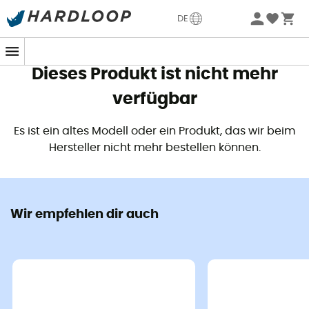
Sommerangebote🔥 -5% EXTRA ab 2 Produkten* Code
DE
Summer5
Dieses Produkt ist nicht mehr
verfügbar
Mische die neuesten Spitzentechnologien von
Smith
,
füge die Boa®-Technologie hinzu und du erhältst den
Es ist ein altes Modell oder ein Produkt, das wir beim
brandneuen
Vantage Skihelm für Herren
.
Hersteller nicht mehr bestellen können.
Für die anspruchsvollsten alpinen
Skifahrer
entwickelt
verfügt der
Vantage Skihelm
von
Smith
über ein
Aerocore™-Konstruktion
mit der Integration eines
Wir empfehlen dir auch
revolutionären neuen Materials:
Koroyd®
. Diese
Konstruktion erleichtert die Luftzirkulation und fördert die
Temperaturregulierung, während sie die Stoßfestigkeit
erheblich verbessert und die internationalen Normen
weit übertrifft. Die
AirEvac 2-Belüftung
trägt ebenfall
erheblich zur Optimierung der Luftzirkulation zwischen