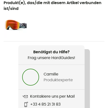
Geeignet für
Produkt(e), das/die mit diesem Artikel verbunden
Ski / Radsport / Ski / Snowboarden / Ski all mountain
ist/sind
Geschlecht
Herren / Damen
Gewicht
450 g
Benötigst du Hilfe?
Produkt
Frag unsere HardGuides!
Vantage M
Technologien
Camille
Koroyd
Produktexperte
Rumpfaufbau
Hybrid
Kontakiere uns per Mail
+33 4 85 21 31 83
Verschlusssystem