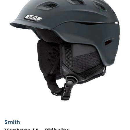
Passform
Einstellbares Boa® FS360 Fit System
Leistungsstarkes Nanosilver-Futter
Snapfit SL2 Ohrpolster
Integration
AirEvac 2-Belüftung
Kompatibel mit Outdoor Tech™ Audiosystemen
Größe und Gewicht
Größenleitfaden: Small (S) - 51-55 cm // Medium
(M) - 55-59 cm // Large (L) - 59-63 cm // X-Large
(XL) - 63-67 cm
Gewicht: 500 g
Verwendete Technologien
:
Smith