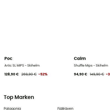
Poc
Cairn
Artic SL MIPS - Skihelm
Shuffle Mips - Skihelm
128,90 €
269,90 €
-52%
94,90 €
149,90 €
-
Top Marken
Patagonia
Fjällräven