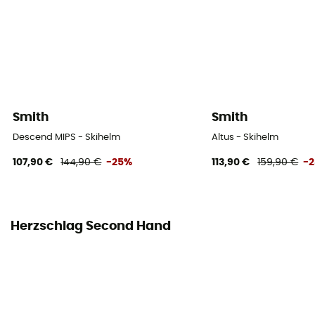
Smith
Smith
Descend MIPS - Skihelm
Altus - Skihelm
107,90 €
144,90 €
-25%
113,90 €
159,90 €
-
Herzschlag Second Hand