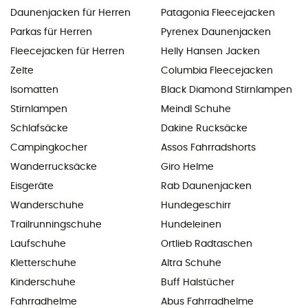
Daunenjacken für Herren
Patagonia Fleecejacken
Parkas für Herren
Pyrenex Daunenjacken
Fleecejacken für Herren
Helly Hansen Jacken
Zelte
Columbia Fleecejacken
Isomatten
Black Diamond Stirnlampen
Stirnlampen
Meindl Schuhe
Schlafsäcke
Dakine Rucksäcke
Campingkocher
Assos Fahrradshorts
Wanderrucksäcke
Giro Helme
Eisgeräte
Rab Daunenjacken
Wanderschuhe
Hundegeschirr
Trailrunningschuhe
Hundeleinen
Laufschuhe
Ortlieb Radtaschen
Kletterschuhe
Altra Schuhe
Kinderschuhe
Buff Halstücher
Fahrradhelme
Abus Fahrradhelme