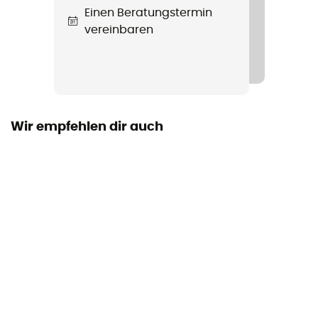
Einen Beratungstermin
Verstellbarer Kinnriemen / Schnalle
vereinbaren
Belüftung
Passive
Persönliche Schutzausrüstung
PPE - Category 2
Wir empfehlen dir auch