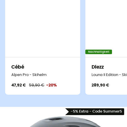
der Brille und dem Helm bei und verhindert so mögliche
Hitzestauungen.
Du wirst besonders das
Boa® FS360 Fit System
zu
schätzen wissen, das eine sehr präzise Anpassung mit
einem 360°-Halo ermöglicht.
Eine Zusammenfassung von Technologie, Leistung und
Nachhaltigkeit
Schutz, um auf den
Skipisten
stilvoll zu bleiben!
Cébé
Diezz
Eigenschaften
:
Alpen Pro - Skihelm
Louna II Edition - S
Schutz
47,92 €
59,90 €
-20%
289,90 €
Hybrid SL-Schalenkonstruktion
Aerocore™-Konstruktion mit Koroyd®
Einstellbare Klimakontrolle mit Double Regulator
-5% Extra - Code Summer5
21 Belüftungsöffnungen für optimale Belüftung