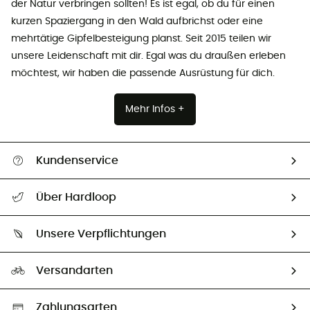
der Natur verbringen sollten! Es ist egal, ob du für einen
kurzen Spaziergang in den Wald aufbrichst oder eine
mehrtätige Gipfelbesteigung planst. Seit 2015 teilen wir
unsere Leidenschaft mit dir. Egal was du draußen erleben
möchtest, wir haben die passende Ausrüstung für dich.
Mehr Infos +
Kundenservice
Alle Hilfethemen
Über Hardloop
Sendungsverfolgung
Über uns
Größentabelle
Unsere Verpflichtungen
HardGuides
Rücksendung & Rückerstattung
Unser Fußabdruck
Unsere Botschafter
Versandarten
Vertrag widerrufen
Second hand
Auswahl an nachhaltigen Produkten
Zahlungsarten