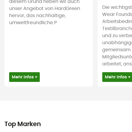
diesem Grund heben wir auch
Die wichtigs
unser Angebot von HardGreen
Wear Foundat
hervor, das nachhaltige,
Arbeitsbedi
umweltfreundliche P
Textilbranc
und zu verbes
unabhängige 
gemeinsam m
Mitgliedsun
arbeitet, ans
Mehr Infos +
Mehr Infos +
Top Marken