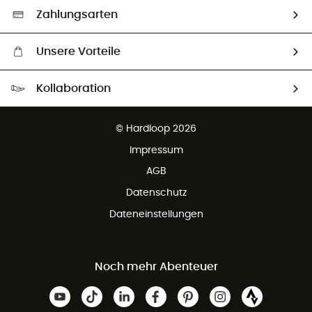
Auswahl an nachhaltigen Produkten
Zahlungsarten
Unsere Vorteile
Kostenloser Versand ab 100 €
Kollaboration
Kostenfreier Rückversand - 100 Tage Rückgaberecht
Partnerprogramm
Kundenservice ist kostenlos
© Hardloop 2026
Impressum
AGB
Datenschutz
Dateneinstellungen
Noch mehr Abenteuer