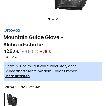
Ortovox
Mountain Guide Glove -
Skihandschuhe
42,90 €
59,90 €
-28%
inkl. MwSt.
Spare 5 % beim Kauf von 2 Produkten, ohne
Mindestbestellwert, mit dem Code Summer5.
Mehr erfahren
Farbe
:
Black Raven
Die
Skihandschuhe Mountain Guide Glove, entworfen
von der Marke Ortovox
, begleiten dich auf den Pisten.