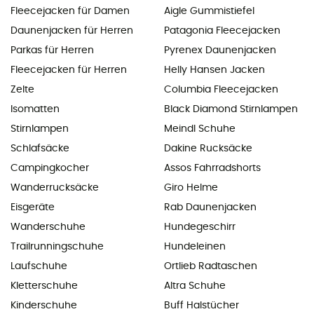
Fleecejacken für Damen
Aigle Gummistiefel
Daunenjacken für Herren
Patagonia Fleecejacken
Parkas für Herren
Pyrenex Daunenjacken
Fleecejacken für Herren
Helly Hansen Jacken
Zelte
Columbia Fleecejacken
Isomatten
Black Diamond Stirnlampen
Stirnlampen
Meindl Schuhe
Schlafsäcke
Dakine Rucksäcke
Campingkocher
Assos Fahrradshorts
Wanderrucksäcke
Giro Helme
Eisgeräte
Rab Daunenjacken
Wanderschuhe
Hundegeschirr
Trailrunningschuhe
Hundeleinen
Laufschuhe
Ortlieb Radtaschen
Kletterschuhe
Altra Schuhe
Kinderschuhe
Buff Halstücher