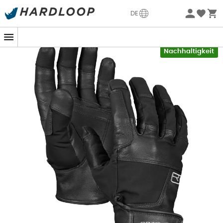
Sommerangebote🔥 -5% EXTRA ab 2 Produkten* Code
DE
Summer5
-5% Extra - Code Summer5
Nachhaltigkeit