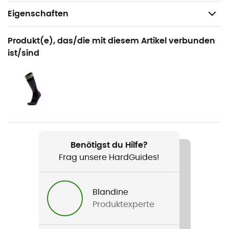
Eigenschaften
Geeignet für
Produkt(e), das/die mit diesem Artikel verbunden
Skitouren / Bergsteigen / Ski
ist/sind
Geschlecht
Herren / Damen
Gewicht
98 g
Benötigst du Hilfe?
Produkt
Frag unsere HardGuides!
Mountain Guide Glove
Handschlaufe
Blandine
Nein
Produktexperte
Wasserdichtigkeit