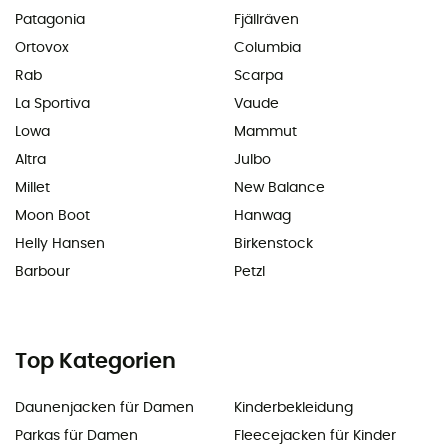
Patagonia
Fjällräven
Ortovox
Columbia
Rab
Scarpa
La Sportiva
Vaude
Lowa
Mammut
Altra
Julbo
Millet
New Balance
Moon Boot
Hanwag
Helly Hansen
Birkenstock
Barbour
Petzl
Top Kategorien
Daunenjacken für Damen
Kinderbekleidung
Parkas für Damen
Fleecejacken für Kinder