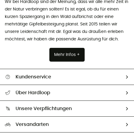
Wir bei Hardloop sind der Meinung, dass wir alle mehr Zeit in
der Natur verbringen sollten! Es ist egal, ob du für einen
kurzen Spaziergang in den Wald aufbrichst oder eine
mehrtätige Gipfelbesteigung planst. Seit 2015 teilen wir
unsere Leidenschaft mit dir. Egal was du draußen erleben
möchtest, wir haben die passende Ausrüstung für dich.
Mehr Infos +
Kundenservice
Alle Hilfethemen
Über Hardloop
Sendungsverfolgung
Über uns
Größentabelle
Unsere Verpflichtungen
HardGuides
Rücksendung & Rückerstattung
Unser Fußabdruck
Unsere Botschafter
Versandarten
Vertrag widerrufen
Second hand