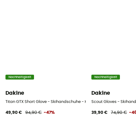
Nachhaltigkeit
Nachhaltigkeit
Dakine
Dakine
Titan GTX Short Glove - Skihandschuhe - Herren
Scout Gloves - Skihan
49,90 €
94,90 €
-47%
39,90 €
74,90 €
-4