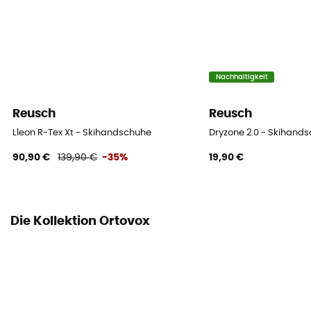
Handfläche
Leder
Integrierte Unterhandschuhe
Nein
Nachhaltigkeit
Touchscreen kompatibel
Reusch
Reusch
Nein
Lleon R-Tex Xt - Skihandschuhe
Dryzone 2.0 - Skihand
90,90 €
139,90 €
-35%
19,90 €
Die Kollektion Ortovox