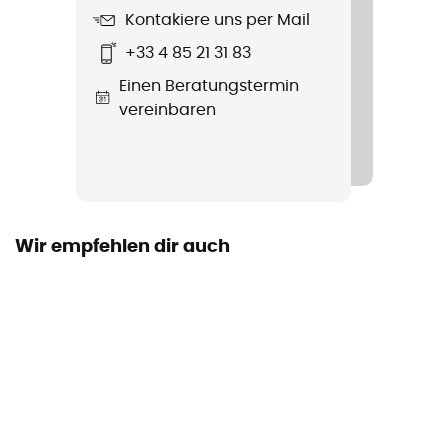
Wasserabweisend
Kontakiere uns per Mail
+33 4 85 21 31 83
Winddicht
Einen Beratungstermin
Ja
vereinbaren
Label
Fair Wear Foundation
Insulated
Ja
Wir empfehlen dir auch
Füllmaterial
Daune
Material
[principale] 100% Peau de chèvre / [inserts] 74 %
Polyamide - 15 % laine mérinos - 11 % Élasthanne