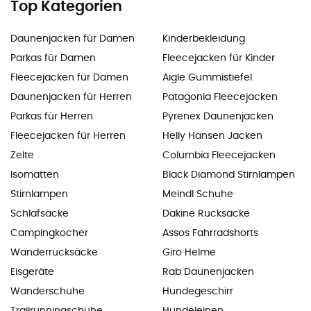
Top Kategorien
Daunenjacken für Damen
Kinderbekleidung
Parkas für Damen
Fleecejacken für Kinder
Fleecejacken für Damen
Aigle Gummistiefel
Daunenjacken für Herren
Patagonia Fleecejacken
Parkas für Herren
Pyrenex Daunenjacken
Fleecejacken für Herren
Helly Hansen Jacken
Zelte
Columbia Fleecejacken
Isomatten
Black Diamond Stirnlampen
Stirnlampen
Meindl Schuhe
Schlafsäcke
Dakine Rucksäcke
Campingkocher
Assos Fahrradshorts
Wanderrucksäcke
Giro Helme
Eisgeräte
Rab Daunenjacken
Wanderschuhe
Hundegeschirr
Trailrunningschuhe
Hundeleinen