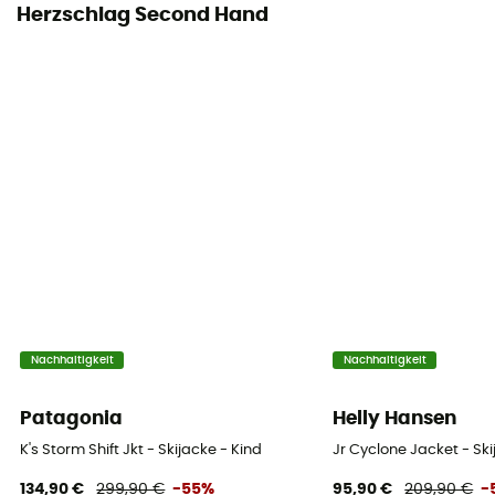
Herzschlag Second Hand
Nachhaltigkeit
Nachhaltigkeit
Patagonia
Helly Hansen
K's Storm Shift Jkt - Skijacke - Kind
Jr Cyclone Jacket - Ski
134,90 €
299,90 €
-55%
95,90 €
209,90 €
-