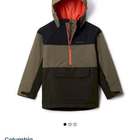
fortschrittlichen
wasserdichten Technologie
. Mit dieser
Jacke wird jede Skisession zu einem unvergesslichen
Abenteuer, ohne Angst vor schlechtem Wetter.
Der Columbia Coreshot Anorak zeichnet sich durch sein
cleveres Design
aus. Er ist mit einer
verstellbaren
Kapuze
ausgestattet, die den Kopf effektiv vor eisigen
Böen schützt. Sein
wärmereflektierendes Futter
ist ein
großer Vorteil, um eine angenehme
Wärme
zu
bewahren, selbst wenn das Thermometer fällt. Eltern
werden seine
Robustheit
schätzen, während Kinder
seinen
Komfort
lieben werden.
Schließlich ist die
Praktikabilität
mit den geschickt
platzierten
Taschen
des Columbia Coreshot Anorak
gegeben, perfekt, um Skipässe oder kleine Snacks
griffbereit zu halten. Mit dieser Jacke trifft
Eleganz
auf
Funktionalität
, zur großen Freude der jungen
Abenteurer. Eine sichere Wahl für magische Momente
Columbia