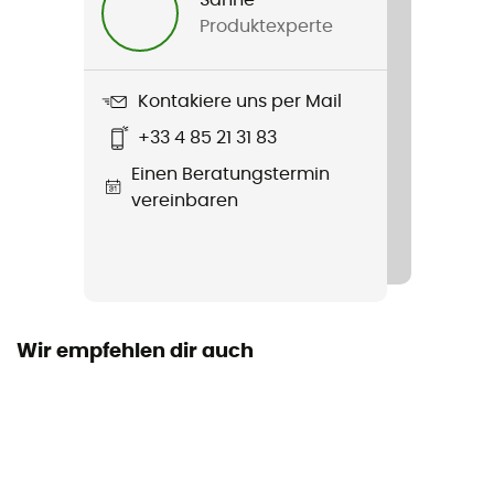
Produktexperte
Produkt
Coreshot Anorak
Kontakiere uns per Mail
Membran
+33 4 85 21 31 83
Omni-Tech™
Einen Beratungstermin
Technologien
vereinbaren
Omni-Tech™
Wasserdichtigkeit
Ja
Wir empfehlen dir auch
Winddicht
Ja
Passform
Standard