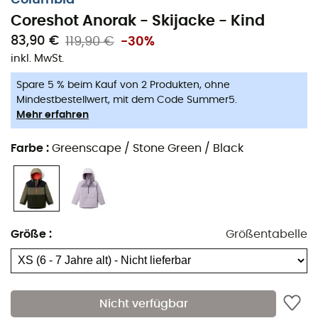
auf der Piste!
Coreshot Anorak - Skijacke - Kind
Wasserdichte und atmungsaktive Omni-Tech™-
83,90 €
119,90 €
-30%
Konstruktion mit vollständig versiegelten Nähten
inkl. MwSt.
für überlegenen Wetterschutz
Spare 5 % beim Kauf von 2 Produkten, ohne
Helmkompatible Kapuze mit Kordelzug
Mindestbestellwert, mit dem Code Summer5.
Mehr erfahren
Belüftung unter den Armen für mehr
Atmungsaktivität
Farbe
:
Greenscape / Stone Green / Black
Halb-Reißverschluss am Kragen
Seitlicher Reißverschluss für einfachen Zugang
Verstellbarer Schneefang mit Druckknöpfen für
Größe
:
Größentabelle
zusätzlichen Schutz vor Schnee
Brusttasche mit Reißverschluss, Skipasstasche,
Reißverschlusstaschen für die Hände und
Nicht verfügbar
Kängurutasche für sichere Aufbewahrung