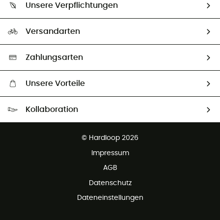
Größentabelle
Unsere Verpflichtungen
HardGuides
Rücksendung & Rückerstattung
Unser Fußabdruck
Unsere Botschafter
Versandarten
Vertrag widerrufen
Second hand
Auswahl an nachhaltigen Produkten
Zahlungsarten
Unsere Vorteile
Kostenloser Versand ab 100 €
Kollaboration
Kostenfreier Rückversand - 100 Tage Rückgaberecht
Partnerprogramm
Kundenservice ist kostenlos
© Hardloop 2026
Impressum
AGB
Datenschutz
Dateneinstellungen