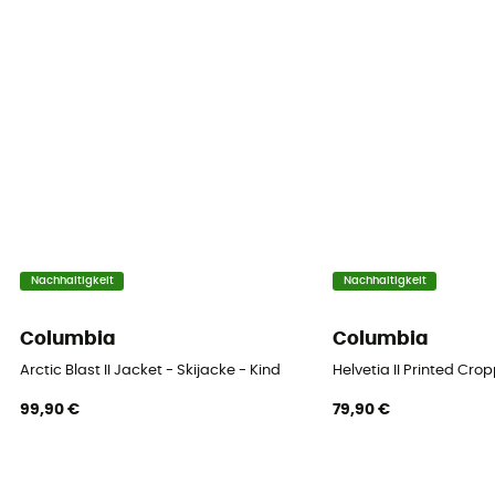
[secondaire] Microtemp XF II 85 % polyester recyclé, 15
% polyester - 60 g
RECCO® Technologie
Nein
Belüftungsreißverschlüsse
Nein
Nachhaltigkeit
Nachhaltigkeit
Columbia
Columbia
Arctic Blast II Jacket - Skijacke - Kind
Helvetia II Printed Cr
99,90 €
79,90 €