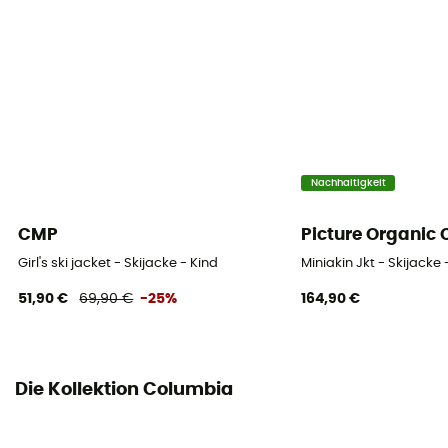
Label
Recycelt
Kapuze
Ja
Schneefang
Nachhaltigkeit
Yes
CMP
Picture Organic 
Taschen
Girl's ski jacket - Skijacke - Kind
Miniakin Jkt - Skijacke 
5 Taschen
51,90 €
69,90 €
-25%
164,90 €
Füllmaterial
Kunstfaser
Material
Die Kollektion Columbia
[doublure] 100 % polyester / [principale] Microtemp
XF II 85 % polyester recyclé, 15 % polyester - 40 g /