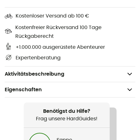
Futter: 100 % Polyester
Kostenloser Versand ab 100 €
Außenmaterial: 100 % Polyester
Kostenfreier Rückversand 100 Tage
Hauptisolierung: 40 g Microtemp XF II 85 %
Rückgaberecht
recyceltes Polyester / 15 % Polyester
+1.000.000 ausgerüstete Abenteurer
Sekundärisolierung: 60 g Microtemp XF II 85 %
Expertenberatung
recyceltes Polyester / 15 % Polyester
Gewicht: 979 g
Aktivitätsbeschreibung
Eigenschaften
Geeignet für
Ski / Wintersport
Benötigst du Hilfe?
Frag unsere HardGuides!
Geschlecht
Kinder
Sanne