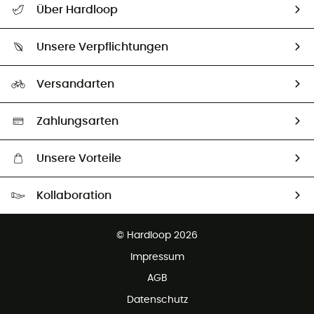
Über Hardloop
Sendungsverfolgung
Über uns
Größentabelle
Unsere Verpflichtungen
HardGuides
Rücksendung & Rückerstattung
Unser Fußabdruck
Unsere Botschafter
Versandarten
Vertrag widerrufen
Second hand
Auswahl an nachhaltigen Produkten
Zahlungsarten
Unsere Vorteile
Kostenloser Versand ab 100 €
Kollaboration
Kostenfreier Rückversand - 100 Tage Rückgaberecht
Partnerprogramm
Kundenservice ist kostenlos
© Hardloop 2026
Impressum
AGB
Datenschutz