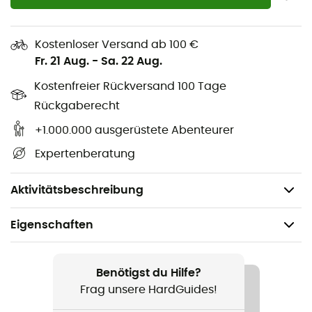
der Stretch-Loc Gurt von Sea To Summit ein wertvolles
Werkzeug, um Ihre Vorbereitung zu optimieren und
unvorhergesehene Ereignisse zu antizipieren.
Kostenloser Versand ab 100 €
Fr. 21 Aug.
-
Sa. 22 Aug.
Das haftende und dehnbare TPU-Material
verhindert, dass gesicherte Gegenstände
Kostenfreier Rückversand 100 Tage
verrutschen
Rückgaberecht
Verstellbare, robuste und sichere Gurte mit
+1.000.000 ausgerüstete Abenteurer
rutschfester Positivschnalle
Expertenberatung
Einfach und schnell zu spannen und sicher zu
verriegeln
Aktivitätsbeschreibung
Eigenschaften
Geeignet für
Wandern / Trekking
Benötigst du Hilfe?
Frag unsere HardGuides!
Geschlecht