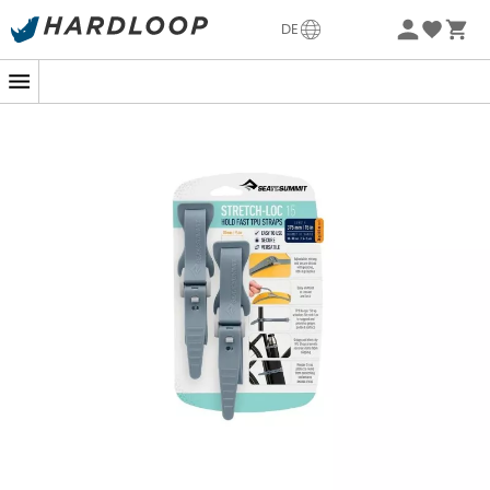
Sommerangebote🔥 -5% EXTRA ab 2 Produkten* Code
DE
Summer5
-5% Extra - Code Summer5