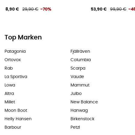
8,90 €
29,90 €
-70%
53,90 €
99,90 €
-4
Top Marken
Patagonia
Fjällräven
Ortovox
Columbia
Rab
Scarpa
La Sportiva
Vaude
Lowa
Mammut
Altra
Julbo
Millet
New Balance
Moon Boot
Hanwag
Helly Hansen
Birkenstock
Barbour
Petzl