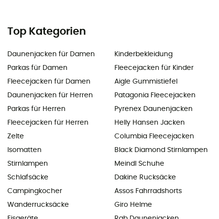
Top Kategorien
Daunenjacken für Damen
Kinderbekleidung
Parkas für Damen
Fleecejacken für Kinder
Fleecejacken für Damen
Aigle Gummistiefel
Daunenjacken für Herren
Patagonia Fleecejacken
Parkas für Herren
Pyrenex Daunenjacken
Fleecejacken für Herren
Helly Hansen Jacken
Zelte
Columbia Fleecejacken
Isomatten
Black Diamond Stirnlampen
Stirnlampen
Meindl Schuhe
Schlafsäcke
Dakine Rucksäcke
Campingkocher
Assos Fahrradshorts
Wanderrucksäcke
Giro Helme
Eisgeräte
Rab Daunenjacken