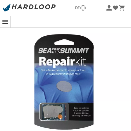
Sommerangebote🔥 -5% EXTRA ab 2 Produkten* Code
DE
Summer5