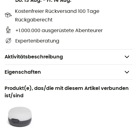
Do. 13 Aug.
-
Fr. 14 Aug.
Unverzichtbar bei mehrtägigen
Trekking
- oder
Wander
touren, sorgt das
Mat Repair Kit
für gelungene
Kostenfreier Rückversand 100 Tage
Nächte in der freien Natur
!
Rückgaberecht
4 Flicken mit einem Durchmesser von 3 cm
+1.000.000 ausgerüstete Abenteurer
4 Quadrate von 4 cm
Expertenberatung
2 Rückschlagventile
Gewicht: 10 g
Aktivitätsbeschreibung
Eigenschaften
Geeignet für
Produkt(e), das/die mit diesem Artikel verbunden
Trekking / Reise / Biwak
ist/sind
Geschlecht
Herren / Damen
Gewicht