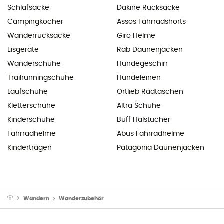
Schlafsäcke
Dakine Rucksäcke
Campingkocher
Assos Fahrradshorts
Wanderrucksäcke
Giro Helme
Eisgeräte
Rab Daunenjacken
Wanderschuhe
Hundegeschirr
Trailrunningschuhe
Hundeleinen
Laufschuhe
Ortlieb Radtaschen
Kletterschuhe
Altra Schuhe
Kinderschuhe
Buff Halstücher
Fahrradhelme
Abus Fahrradhelme
Kindertragen
Patagonia Daunenjacken
Wandern
Wanderzubehör