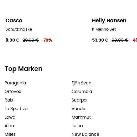
Casco
Helly Hansen
Schutzmaske
K Merino Set
8,90 €
29,90 €
-70%
53,90 €
99,90 €
-4
Top Marken
Patagonia
Fjällräven
Ortovox
Columbia
Rab
Scarpa
La Sportiva
Vaude
Lowa
Mammut
Altra
Julbo
Millet
New Balance