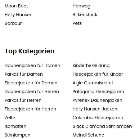
Moon Boot
Hanwag
Helly Hansen
Birkenstock
Barbour
Petzl
Top Kategorien
Daunenjacken für Damen
Kinderbekleidung
Parkas für Damen
Fleecejacken für Kinder
Fleecejacken für Damen
Aigle Gummistiefel
Daunenjacken für Herren
Patagonia Fleecejacken
Parkas für Herren
Pyrenex Daunenjacken
Fleecejacken für Herren
Helly Hansen Jacken
Zelte
Columbia Fleecejacken
Isomatten
Black Diamond Stirnlampen
Stirnlampen
Meindl Schuhe