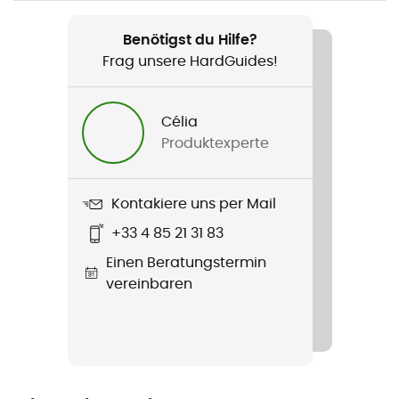
10 g
Benötigst du Hilfe?
Produkt
Frag unsere HardGuides!
Mat Repair Kit
Im Lieferumfang enthalten
Célia
4 patches met een diameter van 3 cm / 4 vierkanten
Produktexperte
van 4 cm / 2 terugslagkleppen
Kontakiere uns per Mail
+33 4 85 21 31 83
Einen Beratungstermin
vereinbaren