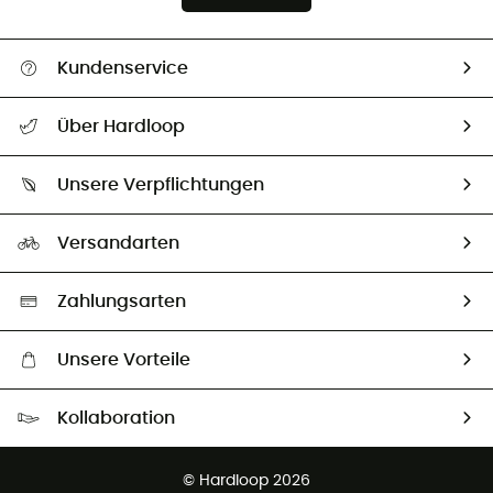
Kundenservice
Alle Hilfethemen
Über Hardloop
Sendungsverfolgung
Über uns
Größentabelle
Unsere Verpflichtungen
HardGuides
Rücksendung & Rückerstattung
Unser Fußabdruck
Unsere Botschafter
Versandarten
Vertrag widerrufen
Second hand
Auswahl an nachhaltigen Produkten
Zahlungsarten
Unsere Vorteile
Kostenloser Versand ab 100 €
Kollaboration
Kostenfreier Rückversand - 100 Tage Rückgaberecht
Partnerprogramm
Kundenservice ist kostenlos
© Hardloop 2026