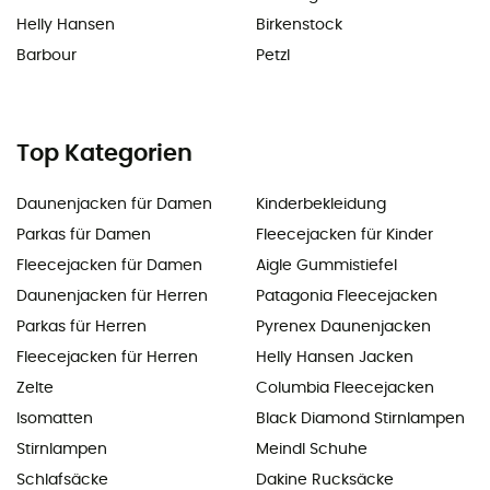
Helly Hansen
Birkenstock
Barbour
Petzl
Top Kategorien
Daunenjacken für Damen
Kinderbekleidung
Parkas für Damen
Fleecejacken für Kinder
Fleecejacken für Damen
Aigle Gummistiefel
Daunenjacken für Herren
Patagonia Fleecejacken
Parkas für Herren
Pyrenex Daunenjacken
Fleecejacken für Herren
Helly Hansen Jacken
Zelte
Columbia Fleecejacken
Isomatten
Black Diamond Stirnlampen
Stirnlampen
Meindl Schuhe
Schlafsäcke
Dakine Rucksäcke