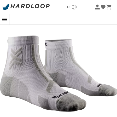
Sommerangebote🔥 -5% EXTRA ab 2 Produkten* Code
DE
Summer5
-5% Extra - Code Summer5