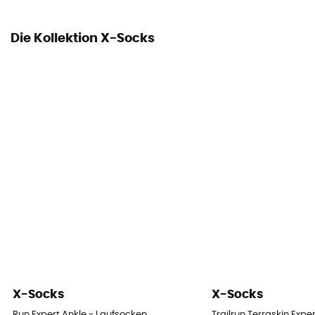
Die Kollektion X-Socks
X-Socks
X-Socks
Run Expert Ankle - Laufsocken
Trailrun Terraskin Expe