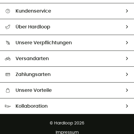
Kundenservice
Alle Hilfethemen
Über Hardloop
Sendungsverfolgung
Über uns
Größentabelle
Unsere Verpflichtungen
HardGuides
Rücksendung & Rückerstattung
Unser Fußabdruck
Unsere Botschafter
Versandarten
Vertrag widerrufen
Second hand
Auswahl an nachhaltigen Produkten
Zahlungsarten
Unsere Vorteile
Kostenloser Versand ab 100 €
Kollaboration
Kostenfreier Rückversand - 100 Tage Rückgaberecht
Partnerprogramm
Kundenservice ist kostenlos
© Hardloop 2026
Impressum