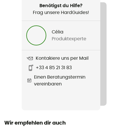
Trailrunning / Running
Benötigst du Hilfe?
Frag unsere HardGuides!
Geschlecht
Herren / Damen
Célia
Produktexperte
Produkt
Trailrun Discover Ankle
Kontakiere uns per Mail
+33 4 85 21 31 83
Einen Beratungstermin
vereinbaren
Wir empfehlen dir auch