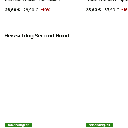
26,90 €
29,90 €
-10%
28,90 €
35,90 €
-1
Herzschlag Second Hand
Nachhaltigkeit
Nachhaltigkeit