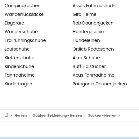
Campingkocher
Assos Fahrradshorts
Wanderrucksäcke
Giro Helme
Eisgeräte
Rab Daunenjacken
Wanderschuhe
Hundegeschirr
Trailrunningschuhe
Hundeleinen
Laufschuhe
Ortlieb Radtaschen
Kletterschuhe
Altra Schuhe
Kinderschuhe
Buff Halstücher
Fahrradhelme
Abus Fahrradhelme
Kindertragen
Patagonia Daunenjacken
Herren
Outdoor Bekleidung - Herren
Socken - Herren
Laufsocke