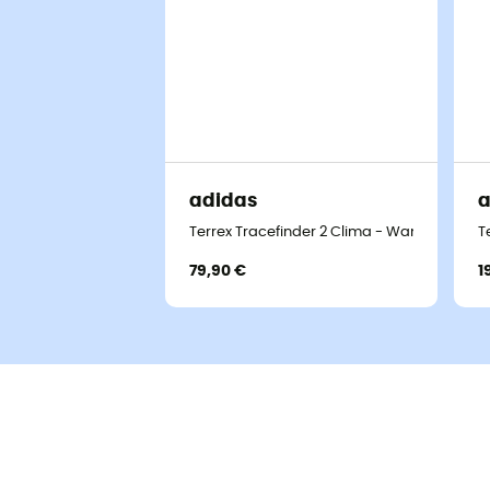
adidas
a
Terrex Tracefinder 2 Clima - Wanderschuhe
T
79,90 €
1