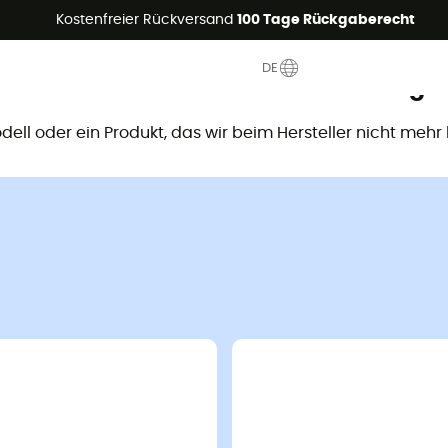
Sommerangebote🔥 -5% EXTRA ab 2 Produkten* Code Summer5
Kostenfreier Rückversand
100 Tage Rückgaberecht
DE
ieses Produkt ist nicht mehr verfügb
Modell oder ein Produkt, das wir beim Hersteller nicht mehr