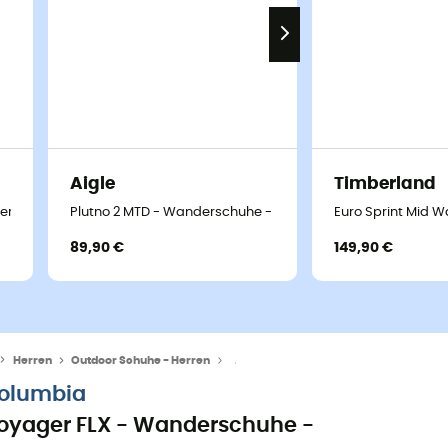
Aigle
Timberland
derschuhe - Herren
Plutno 2 MTD - Wanderschuhe - Herren
Euro Sprint Mid 
89,90 €
149,90 €
Herren
Outdoor Schuhe - Herren
Wanderschuhe - Herren
olumbia
oyager FLX - Wanderschuhe -