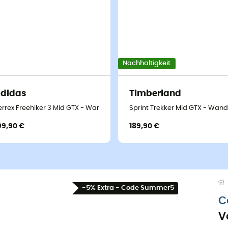
Nachhaltigkeit
didas
Timberland
 - Herren
errex Freehiker 3 Mid GTX - Wanderschuhe - Herren
Sprint Trekker Mid GTX - Wan
99,90 €
189,90 €
-5% Extra - Code Summer5
C
V