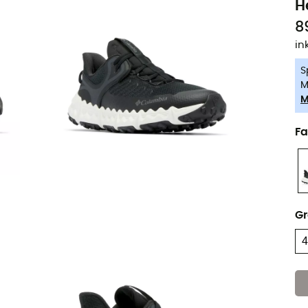
H
8
in
S
M
M
Fa
G