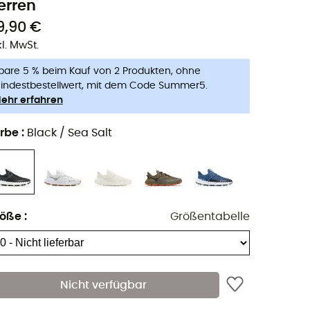
erren
9,90 €
kl. MwSt.
pare 5 % beim Kauf von 2 Produkten, ohne
indestbestellwert, mit dem Code Summer5.
ehr erfahren
rbe
:
Black / Sea Salt
röße
:
Größentabelle
Nicht verfügbar