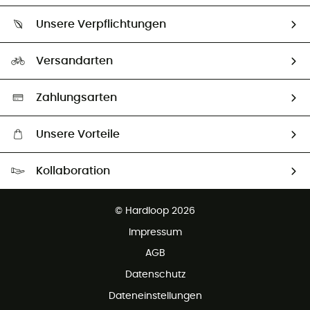
Über uns
Größentabelle
Unsere Verpflichtungen
HardGuides
Rücksendung & Rückerstattung
Unser Fußabdruck
Unsere Botschafter
Versandarten
Vertrag widerrufen
Second hand
Auswahl an nachhaltigen Produkten
Zahlungsarten
Unsere Vorteile
Kostenloser Versand ab 100 €
Kollaboration
Kostenfreier Rückversand - 100 Tage Rückgaberecht
Partnerprogramm
Kundenservice ist kostenlos
© Hardloop 2026
Impressum
AGB
Datenschutz
Dateneinstellungen