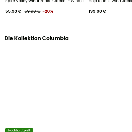
Spire Valley Windbreaker Jacket - Windjacke - Damen
Hoja Rider's Wind Jac
55,90 €
69,90 €
-20%
199,90 €
Die Kollektion Columbia
Nachhaltigkeit