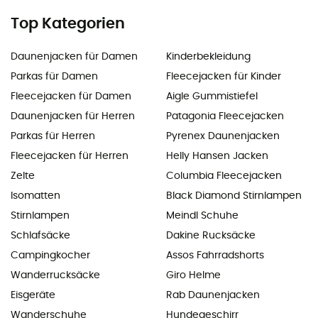
Top Kategorien
Daunenjacken für Damen
Kinderbekleidung
Parkas für Damen
Fleecejacken für Kinder
Fleecejacken für Damen
Aigle Gummistiefel
Daunenjacken für Herren
Patagonia Fleecejacken
Parkas für Herren
Pyrenex Daunenjacken
Fleecejacken für Herren
Helly Hansen Jacken
Zelte
Columbia Fleecejacken
Isomatten
Black Diamond Stirnlampen
Stirnlampen
Meindl Schuhe
Schlafsäcke
Dakine Rucksäcke
Campingkocher
Assos Fahrradshorts
Wanderrucksäcke
Giro Helme
Eisgeräte
Rab Daunenjacken
Wanderschuhe
Hundegeschirr