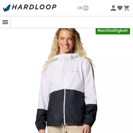
Sommerangebote🔥 -5% EXTRA ab 2 Produkten* Code
DE
Summer5
-5% Extra - Code Summer5
Nachhaltigkeit