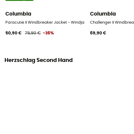
Columbia
Columbia
Paracutie II Windbreaker Jacket - Windjacke - Damen
Challenger II Windbre
50,90 €
79,90 €
-36%
69,90 €
Herzschlag Second Hand