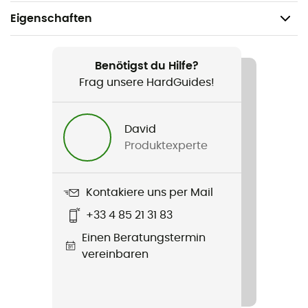
Eigenschaften
Geeignet für
Wandern / Trekking / Reise / Alltag
Benötigst du Hilfe?
Frag unsere HardGuides!
Geschlecht
Damen
David
Produktexperte
Gewicht
198 g
Kontakiere uns per Mail
Produkt
+33 4 85 21 31 83
Flash Forward II Windbreaker
Einen Beratungstermin
Label
vereinbaren
PFC-Free