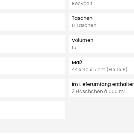
Recycelt
Taschen
11 Taschen
Volumen
15 L
Maß
44 x 40 x 5 cm (H x l x P)
Im Lieferumfang enthalte
2 Fläschchen à 500 ml