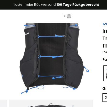
Sommerangebote🔥 -5% EXTRA ab 2 Produkten* Code Summer5
Kostenfreier Rückversand
100 Tage Rückgaberecht
DE
Nachhaltigkeit
M
I
T
11
in
Fa
G