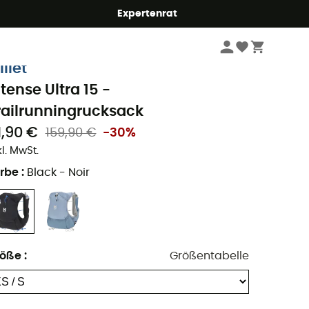
Expertenrat
Trailrunning
Trailrucksäcke
illet
ntense Ultra 15 -
railrunningrucksack
1,90 €
159,90 €
-30%
kl. MwSt.
rbe
:
Black - Noir
röße
:
Größentabelle