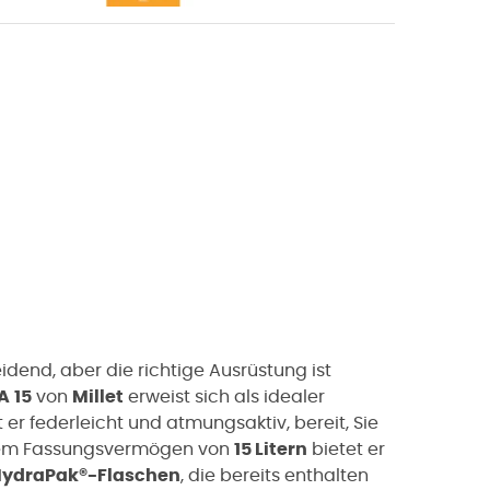
idend, aber die richtige Ausrüstung ist
A
15
von
Millet
erweist sich als idealer
ist er federleicht und atmungsaktiv, bereit, Sie
einem Fassungsvermögen von
15 Litern
bietet er
 HydraPak®-Flaschen
, die bereits enthalten