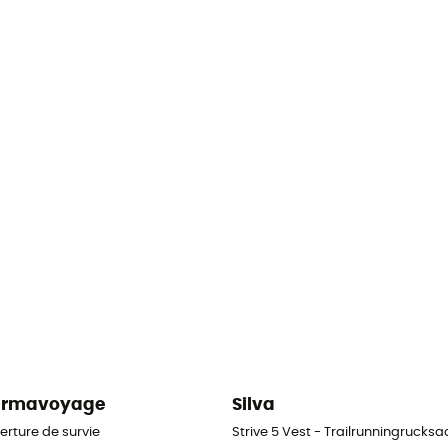
armavoyage
Silva
erture de survie
Strive 5 Vest - Trailrunningrucksa