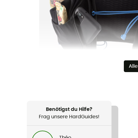
All
Benötigst du Hilfe?
Frag unsere HardGuides!
Théo