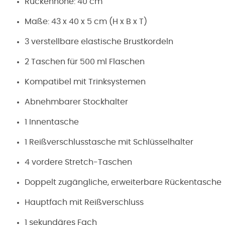
Rückenhöhe: 40 cm
Maße: 43 x 40 x 5 cm (H x B x T)
3 verstellbare elastische Brustkordeln
2 Taschen für 500 ml Flaschen
Kompatibel mit Trinksystemen
Abnehmbarer Stockhalter
1 Innentasche
1 Reißverschlusstasche mit Schlüsselhalter
4 vordere Stretch-Taschen
Doppelt zugängliche, erweiterbare Rückentasche
Hauptfach mit Reißverschluss
1 sekundäres Fach