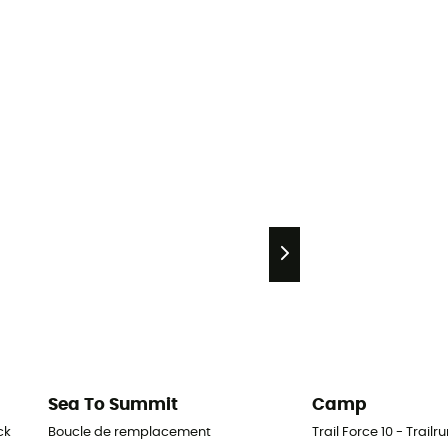
Sea To Summit
Camp
ck
Boucle de remplacement
Trail Force 10 - Trai