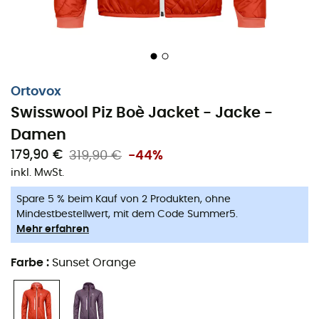
Leichtigkeit, Atmungsaktivität und schnelles
Trocknen
Nachhaltig produzierte Naturfaser
Ortovox
Feuchtigkeitsregulierung
Swisswool Piz Boè Jacket - Jacke -
Optimales Packmaß
Damen
4-Wege-Stretchmaterial
179,90 €
319,90 €
-44%
inkl. MwSt.
Merinowolle auf der Haut
Spare 5 % beim Kauf von 2 Produkten, ohne
Kapuze mit elastischem Verschluss
Mindestbestellwert, mit dem Code Summer5.
Mehr erfahren
2 Brusttaschen (rucksackoptimiert)
Farbe
:
Sunset Orange
Mesh-Taschenfutter zur Belüftung
Elastische Ärmelbündchen und Säume