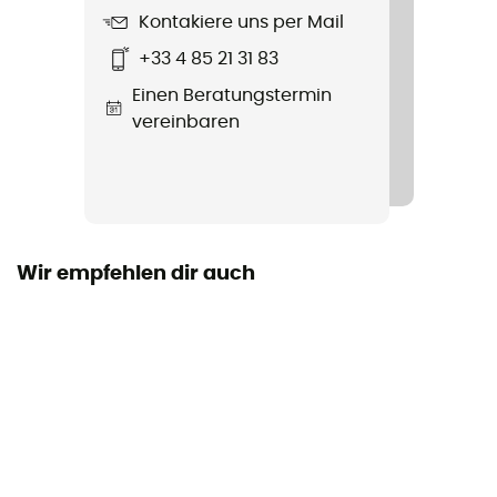
Ja
Kontakiere uns per Mail
+33 4 85 21 31 83
Passform
Einen Beratungstermin
Standard
vereinbaren
Label
Recycelt
Insulated
Ja
Wir empfehlen dir auch
Kapuze
Ja
Taschen
2 Taschen
Material