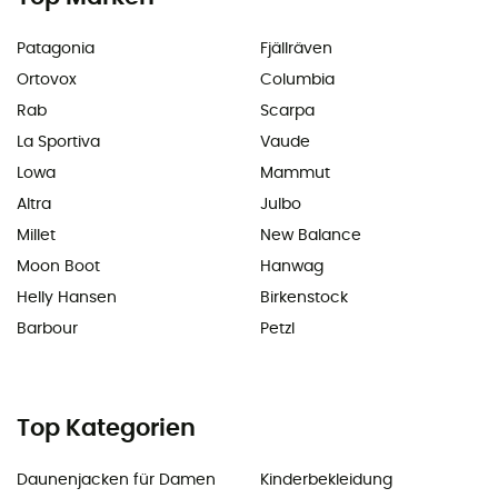
Patagonia
Fjällräven
Ortovox
Columbia
Rab
Scarpa
La Sportiva
Vaude
Lowa
Mammut
Altra
Julbo
Millet
New Balance
Moon Boot
Hanwag
Helly Hansen
Birkenstock
Barbour
Petzl
Top Kategorien
Daunenjacken für Damen
Kinderbekleidung