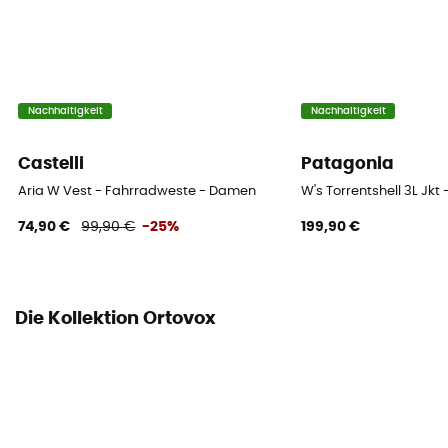
100 % recyceltes Polyamid
Nachhaltigkeit
Nachhaltigkeit
Castelli
Patagonia
Aria W Vest - Fahrradweste - Damen
W's Torrentshell 3L Jk
74,90 €
99,90 €
-25%
199,90 €
Die Kollektion Ortovox