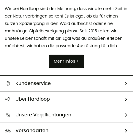
Wir bei Hardloop sind der Meinung, dass wir alle mehr Zeit in
der Natur verbringen sollten! Es ist egal, ob du für einen
kurzen Spaziergang in den Wald aufbrichst oder eine
mehrtätige Gipfelbesteigung planst. Seit 2015 teilen wir
unsere Leidenschaft mit dir. Egal was du draußen erleben
möchtest, wir haben die passende Ausrüstung für dich.
Mehr Infos +
Kundenservice
Alle Hilfethemen
Über Hardloop
Sendungsverfolgung
Über uns
Größentabelle
Unsere Verpflichtungen
HardGuides
Rücksendung & Rückerstattung
Unser Fußabdruck
Unsere Botschafter
Versandarten
Vertrag widerrufen