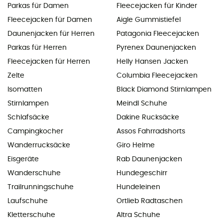
Parkas für Damen
Fleecejacken für Kinder
Fleecejacken für Damen
Aigle Gummistiefel
Daunenjacken für Herren
Patagonia Fleecejacken
Parkas für Herren
Pyrenex Daunenjacken
Fleecejacken für Herren
Helly Hansen Jacken
Zelte
Columbia Fleecejacken
Isomatten
Black Diamond Stirnlampen
Stirnlampen
Meindl Schuhe
Schlafsäcke
Dakine Rucksäcke
Campingkocher
Assos Fahrradshorts
Wanderrucksäcke
Giro Helme
Eisgeräte
Rab Daunenjacken
Wanderschuhe
Hundegeschirr
Trailrunningschuhe
Hundeleinen
Laufschuhe
Ortlieb Radtaschen
Kletterschuhe
Altra Schuhe