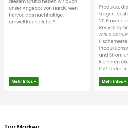
diesem Grund heben wir auch
Produkte, die
unser Angebot von HardGreen
tragen, bes
hervor, das nachhaltige,
20 Prozent a
umweltfreundliche P
Recyclingmat
Altkleidern, 
Fischernetze
Produktions
und Strom u
kleineren ök
Fußabdruck.
Mehr Infos +
Mehr Infos +
Top Marken