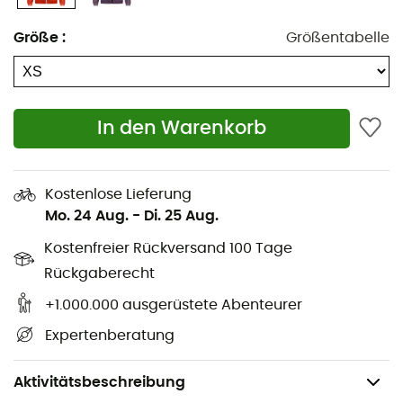
Athletischer Schnitt
Größe
:
Größentabelle
Außenstoff: Pertex® Quantum - 100 % recyceltes
Polyamid
Isolierung: 80 % reine Swisswool-Wolle - 20 %
Polylactid
In den Warenkorb
Futter: 100 % recyceltes Polyamid
Airsolation Stretch-Einsatz: 74 % Polyamid - 15 %
Kostenlose Lieferung
reine Merinowolle - 11 % Elasthan
Mo. 24 Aug.
-
Di. 25 Aug.
Kostenfreier Rückversand 100 Tage
Unter fairen Arbeitsbedingungen gemäß der Fair
Wear Foundation produziert
Rückgaberecht
+1.000.000 ausgerüstete Abenteurer
Ohne PFC: Wasser und Schmutz perlen ab
Expertenberatung
Gewicht: 332 g
Hergestellt in Europa
Aktivitätsbeschreibung