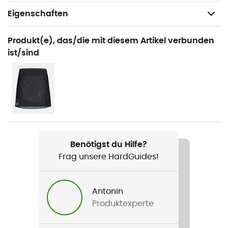
Eigenschaften
Geeignet für
Produkt(e), das/die mit diesem Artikel verbunden
Skitouren
ist/sind
Geschlecht
Damen
Gewicht
294 g
Benötigst du Hilfe?
Produkt
Frag unsere HardGuides!
Swisswool Piz Boè Jacket
Wasserdichtigkeit
Antonin
Wasserabweisend
Produktexperte
Winddicht