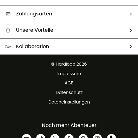
Second hand
Auswahl an nachhaltigen Produkten
Zahlungsarten
Unsere Vorteile
Kostenloser Versand ab 100 €
Kollaboration
Kostenfreier Rückversand - 100 Tage Rückgaberecht
Partnerprogramm
Kundenservice ist kostenlos
© Hardloop 2026
Impressum
AGB
Datenschutz
Dateneinstellungen
Noch mehr Abenteuer