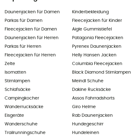
Daunenjacken für Damen
Kinderbekleidung
Parkas für Damen
Fleecejacken für Kinder
Fleecejacken für Damen
Aigle Gummistiefel
Daunenjacken für Herren
Patagonia Fleecejacken
Parkas für Herren
Pyrenex Daunenjacken
Fleecejacken für Herren
Helly Hansen Jacken
Zelte
Columbia Fleecejacken
Isomatten
Black Diamond Stirnlampen
Stirnlampen
Meindl Schuhe
Schlafsäcke
Dakine Rucksäcke
Campingkocher
Assos Fahrradshorts
Wanderrucksäcke
Giro Helme
Eisgeräte
Rab Daunenjacken
Wanderschuhe
Hundegeschirr
Trailrunningschuhe
Hundeleinen