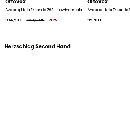
Ortovox
Ortovox
Avabag Litric Freeride 26S - Lawinenrucksack
Avabag Litric Freeride
934,90 €
1169,90 €
-20%
99,90 €
Herzschlag Second Hand