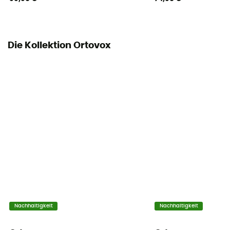
Gewicht mit Airbag-System und Kartusche
2 410 g
Die Kollektion Ortovox
Veröffentlichung
Elektronik (Lüfter)
Tragesystem
Shoulder straps
Kompressionsriemen
Ja
Nachhaltigkeit
Nachhaltigkeit