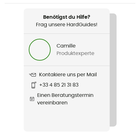
Avabag Litric Tour 30
Benötigst du Hilfe?
Seilhalterung
Frag unsere HardGuides!
Nein
Trinksystem : Kompatibel
Camille
Ja
Produktexperte
Befestigungsmöglichkeiten für Stöcke
Ja
Kontakiere uns per Mail
+33 4 85 21 31 83
Material
Einen Beratungstermin
100% Polyamide
vereinbaren
Befestigungsmöglichkeiten für Ski
Ja
Label