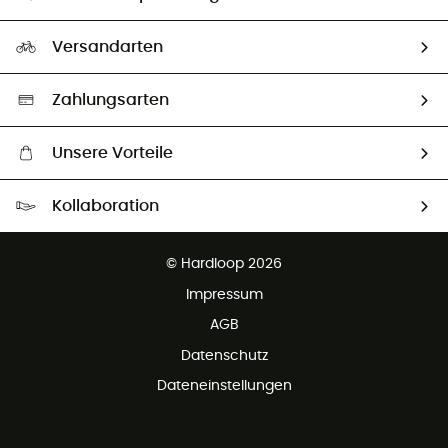
HardGuides
Rücksendung & Rückerstattung
Unser Fußabdruck
Unsere Botschafter
Versandarten
Vertrag widerrufen
Second hand
Auswahl an nachhaltigen Produkten
Zahlungsarten
Unsere Vorteile
Kostenloser Versand ab 100 €
Kollaboration
Kostenfreier Rückversand - 100 Tage Rückgaberecht
Partnerprogramm
Kundenservice ist kostenlos
© Hardloop 2026
Impressum
AGB
Datenschutz
Dateneinstellungen