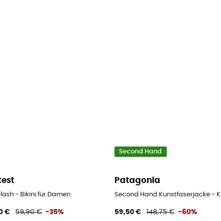
Second Hand
test
Patagonia
lash - Bikini für Damen
Second Hand Kunstfaserjacke - Ki
0 €
59,90 €
-35%
59,50 €
148,75 €
-60%