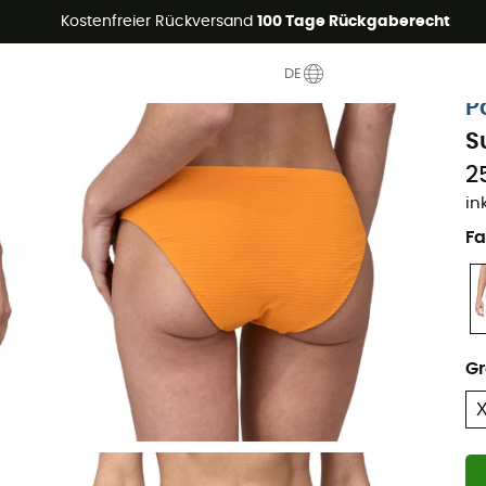
Sommerangebote🔥 -5% EXTRA ab 2 Produkten* Code Summer5
Kostenfreier Rückversand
100 Tage Rückgaberecht
DE
Nachhaltigkeit
P
S
2
in
Fa
G