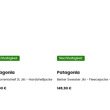
hhaltigkeit
Nachhaltigkeit
agonia
Patagonia
orrentshell 3L Jkt - Hardshelljacke - Herren
Better Sweater Jkt - Fleecejacke 
90 €
149,90 €