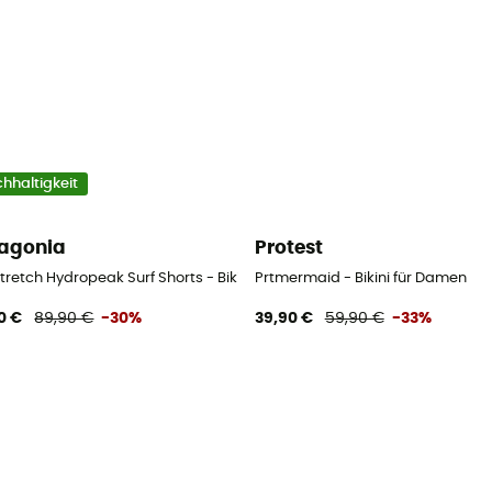
hhaltigkeit
agonia
Protest
tretch Hydropeak Surf Shorts - Bikini-Hose
Prtmermaid - Bikini für Damen
0 €
89,90 €
-30%
39,90 €
59,90 €
-33%