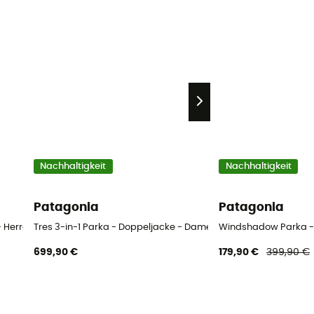
Nachhaltigkeit
Nachhaltigkeit
Patagonia
Patagonia
- Herren
Tres 3-in-1 Parka - Doppeljacke - Damen
Windshadow Parka - 
699,90 €
179,90 €
399,90 €