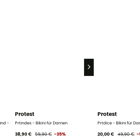
Protest
Protest
nd - Grün - M
Prtindes - Bikini für Damen
Prtdice - Bikini für 
38,90 €
59,90 €
-35%
20,00 €
49,90 €
-