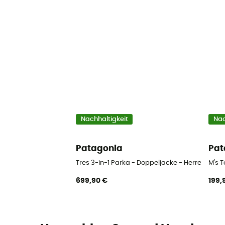
Nachhaltigkeit
Nac
Patagonia
Pat
Tres 3-in-1 Parka - Doppeljacke - Herren
M's T
699,90 €
199,