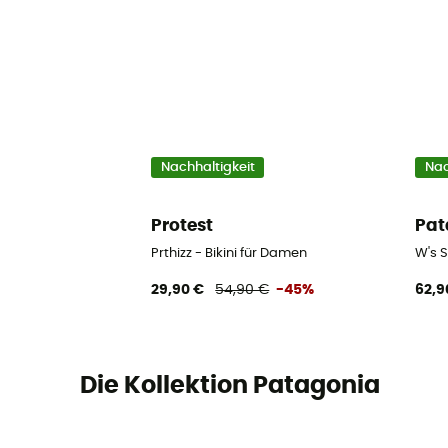
Nachhaltigkeit
Nac
Protest
Pat
Prthizz - Bikini für Damen
W's S
29,90 €
54,90 €
-45%
62,9
Die Kollektion Patagonia