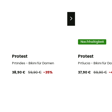
Nachhaltigkeit
Protest
Protest
Prtindes - Bikini für Damen
Prtlucia - Bikini für 
38,90 €
59,90 €
-35%
37,90 €
69,90 €
-