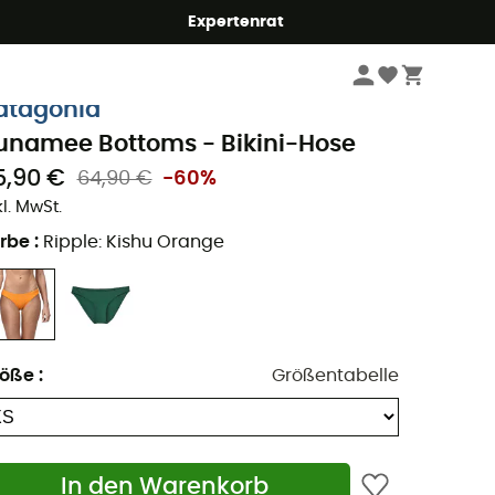
Expertenrat
Damen
Outdoor Bekleidung - Damen
Bademode - Damen
Bikinis
atagonia
unamee Bottoms - Bikini-Hose
5,90 €
64,90 €
-60%
kl. MwSt.
rbe
:
Ripple: Kishu Orange
röße
:
Größentabelle
In den Warenkorb