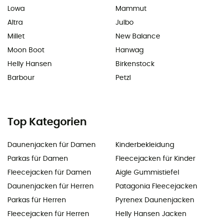
Lowa
Mammut
Altra
Julbo
Millet
New Balance
Moon Boot
Hanwag
Helly Hansen
Birkenstock
Barbour
Petzl
Top Kategorien
Daunenjacken für Damen
Kinderbekleidung
Parkas für Damen
Fleecejacken für Kinder
Fleecejacken für Damen
Aigle Gummistiefel
Daunenjacken für Herren
Patagonia Fleecejacken
Parkas für Herren
Pyrenex Daunenjacken
Fleecejacken für Herren
Helly Hansen Jacken