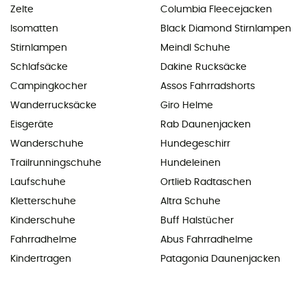
Zelte
Columbia Fleecejacken
Isomatten
Black Diamond Stirnlampen
Stirnlampen
Meindl Schuhe
Schlafsäcke
Dakine Rucksäcke
Campingkocher
Assos Fahrradshorts
Wanderrucksäcke
Giro Helme
Eisgeräte
Rab Daunenjacken
Wanderschuhe
Hundegeschirr
Trailrunningschuhe
Hundeleinen
Laufschuhe
Ortlieb Radtaschen
Kletterschuhe
Altra Schuhe
Kinderschuhe
Buff Halstücher
Fahrradhelme
Abus Fahrradhelme
Kindertragen
Patagonia Daunenjacken