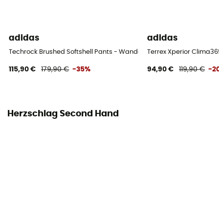
adidas
adidas
Techrock Brushed Softshell Pants - Wanderhose - Herren
Terrex Xperior Clima3
115,90 €
179,90 €
-35%
94,90 €
119,90 €
-2
Herzschlag Second Hand