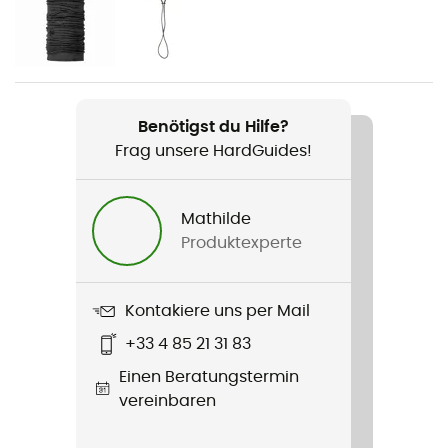
Herren
Produkt
Utilitas ZipOff Pant
Benötigst du Hilfe?
Zusatzinformation
Frag unsere HardGuides!
In Shorts umwandelbar
Wasserdichtigkeit
Mathilde
Wasserabweisend
Produktexperte
Passform
Standard
Kontakiere uns per Mail
+33 4 85 21 31 83
Taschen
Einen Beratungstermin
1 Reißverschlusstasche
vereinbaren
Material