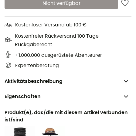
Nicht verfügbar
Regulärer Schnitt
Frontreißverschluss mit integriertem Gürtel
Kostenloser Versand ab 100 €
Materialien: 89 % Nylon (recycelt), 11 % Elasthan
Wasserabweisendes Design
Kostenfreier Rückversand 100 Tage
Abnehmbare Beinabschlüsse mit Reißverschlüssen
Rückgaberecht
Vordertaschen
+1.000.000 ausgerüstete Abenteurer
Elastischer Bund an der Rückseite der Taille
Expertenberatung
Reißverschlüsse an den Knöcheln
Reißverschluss-Cargotasche
Aktivitätsbeschreibung
Eigenschaften
Geeignet für
Produkt(e), das/die mit diesem Artikel verbunden
Wandern / Trekking
ist/sind
Geschlecht