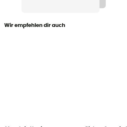
89 % nylon recyclé,11 % élasthanne
Belüftungsreißverschlüsse
Nein
Wir empfehlen dir auch