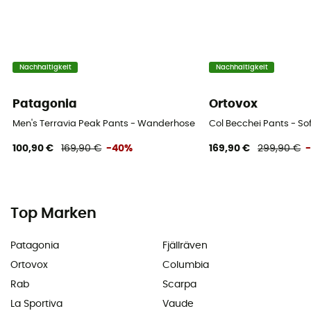
Nachhaltigkeit
Nachhaltigkeit
Patagonia
Ortovox
Men's Terravia Peak Pants - Wanderhose - Herren
Col Becchei Pants - So
100,90 €
169,90 €
-40%
169,90 €
299,90 €
Top Marken
Patagonia
Fjällräven
Ortovox
Columbia
Rab
Scarpa
La Sportiva
Vaude