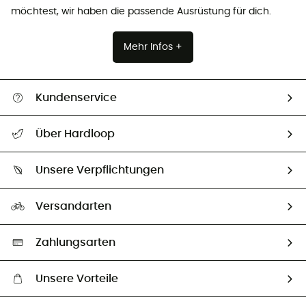
möchtest, wir haben die passende Ausrüstung für dich.
Mehr Infos +
Kundenservice
Alle Hilfethemen
Über Hardloop
Sendungsverfolgung
Über uns
Größentabelle
Unsere Verpflichtungen
HardGuides
Rücksendung & Rückerstattung
Unser Fußabdruck
Unsere Botschafter
Versandarten
Vertrag widerrufen
Second hand
Auswahl an nachhaltigen Produkten
Zahlungsarten
Unsere Vorteile
Kostenloser Versand ab 100 €