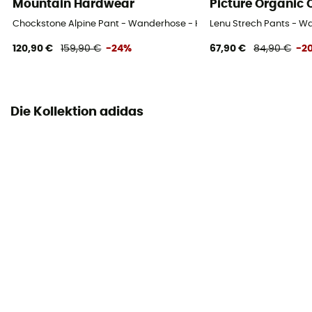
Mountain Hardwear
Picture Organic 
Chockstone Alpine Pant - Wanderhose - Herren
Lenu Strech Pants - W
120,90 €
159,90 €
-24%
67,90 €
84,90 €
-2
Die Kollektion adidas