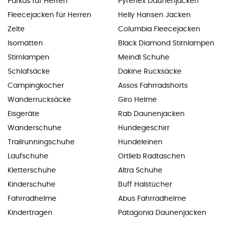
Parkas für Herren
Pyrenex Daunenjacken
Fleecejacken für Herren
Helly Hansen Jacken
Zelte
Columbia Fleecejacken
Isomatten
Black Diamond Stirnlampen
Stirnlampen
Meindl Schuhe
Schlafsäcke
Dakine Rucksäcke
Campingkocher
Assos Fahrradshorts
Wanderrucksäcke
Giro Helme
Eisgeräte
Rab Daunenjacken
Wanderschuhe
Hundegeschirr
Trailrunningschuhe
Hundeleinen
Laufschuhe
Ortlieb Radtaschen
Kletterschuhe
Altra Schuhe
Kinderschuhe
Buff Halstücher
Fahrradhelme
Abus Fahrradhelme
Kindertragen
Patagonia Daunenjacken