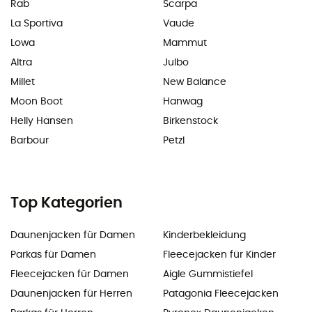
Rab
Scarpa
La Sportiva
Vaude
Lowa
Mammut
Altra
Julbo
Millet
New Balance
Moon Boot
Hanwag
Helly Hansen
Birkenstock
Barbour
Petzl
Top Kategorien
Daunenjacken für Damen
Kinderbekleidung
Parkas für Damen
Fleecejacken für Kinder
Fleecejacken für Damen
Aigle Gummistiefel
Daunenjacken für Herren
Patagonia Fleecejacken