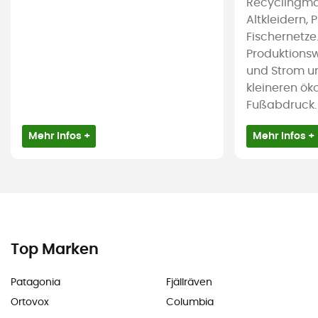
Recyclingmat
Altkleidern, 
Fischernetze
Produktions
und Strom u
kleineren ök
Fußabdruck.
Mehr Infos +
Mehr Infos +
Top Marken
Patagonia
Fjällräven
Ortovox
Columbia