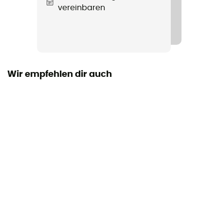
vereinbaren
Recycelt
Füllmaterial
Gürtel / Oberschenkelgurte
Zertifizierung
Wir empfehlen dir auch
EN 12277 Typ C, UIAA 105
Schließsystem für den Schultergurt
Verschlussschnallen
Materialschlaufen
4 Schlaufen
Eisschraubenbefestigungsschlaufen
2 Schlaufen
Oberschenkelgurte