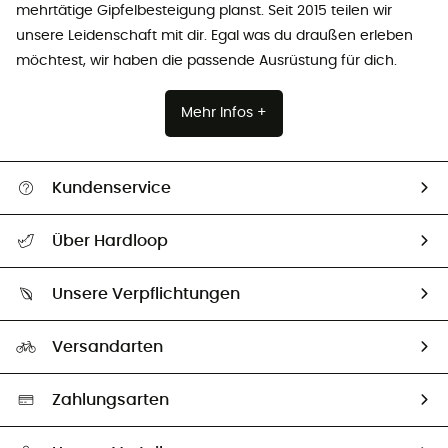
mehrtätige Gipfelbesteigung planst. Seit 2015 teilen wir
unsere Leidenschaft mit dir. Egal was du draußen erleben
möchtest, wir haben die passende Ausrüstung für dich.
Mehr Infos +
Kundenservice
Alle Hilfethemen
Über Hardloop
Sendungsverfolgung
Über uns
Größentabelle
Unsere Verpflichtungen
HardGuides
Rücksendung & Rückerstattung
Unser Fußabdruck
Unsere Botschafter
Versandarten
Vertrag widerrufen
Second hand
Auswahl an nachhaltigen Produkten
Zahlungsarten