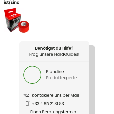
ist/sind
Geschlecht
Herren / Damen
Gewicht
408 g
Benötigst du Hilfe?
Produkt
Frag unsere HardGuides!
Moe 3R
Normen
Blandine
EN 12277 Typ C, UIAA 105
Produktexperte
Material
Recycled Polyester, Polyester, recycled HDPE, HMPE,
Kontakiere uns per Mail
Polyamide, Steel
+33 4 85 21 31 83
Einen Beratungstermin
Label