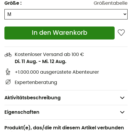
Größe
:
Größentabelle
Materialschlaufen
, den
Befestigungen für
Eisschraubenhalter
und den parallelen Anseilpunkten
mit Abriebschutz aus HMPE, ist dieser Klettergurt dein
idealer Begleiter, um deine Grenzen zu erweitern und
In den Warenkorb
gleichzeitig den Planeten zu schützen.
4 Materialschlaufen
2 Befestigungen für Eisschraubenhalter
Kostenloser Versand ab 100 €
Di. 11 Aug.
-
Mi. 12 Aug.
Verstellbare Beinschlaufen
Slide Block-Schnalle für eine sichere und
+1.000.000 ausgerüstete Abenteurer
komfortable Anpassung des Gurts
Expertenberatung
Zertifizierung: EN 12277 Typ C
Gewicht: 408 g
Aktivitätsbeschreibung
Eigenschaften
Geeignet für
Produkt(e), das/die mit diesem Artikel verbunden
Klettern / Sportklettern