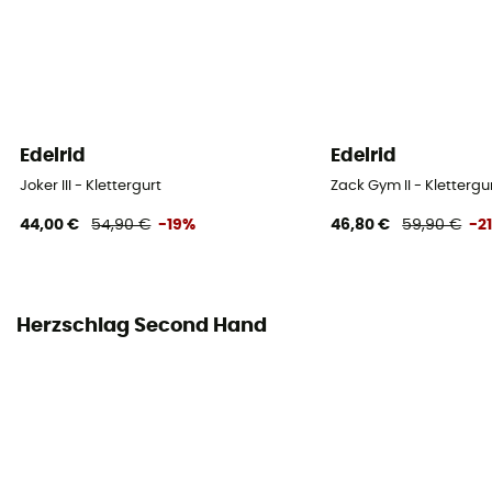
Beipackzettel einsehen
Konformitätserklärung
Konformitätserklärung einsehen
Persönliche Schutzausrüstung
Edelrid
Edelrid
PPE - Category 3
Joker III - Klettergurt
Zack Gym II - Klettergu
44,00 €
54,90 €
-19%
46,80 €
59,90 €
-2
Herzschlag Second Hand