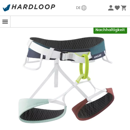
Sommerangebote🔥 -5% EXTRA ab 2 Produkten* Code
DE
Summer5
-5% Extra - Code Summer5
Nachhaltigkeit