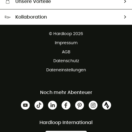
Unsere Vorteile
Kostenloser Versand ab 100 €
Kollaboration
Kostenfreier Rückversand - 100 Tage Rückgaberecht
Partnerprogramm
Kundenservice ist kostenlos
© Hardloop 2026
Impressum
AGB
Datenschutz
Dateneinstellungen
Noch mehr Abenteuer
Hardloop International