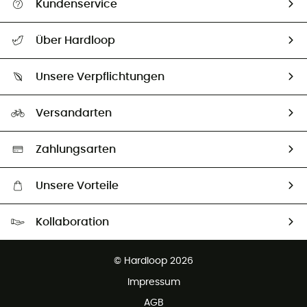
Kundenservice
Alle Hilfethemen
Über Hardloop
Sendungsverfolgung
Über uns
Größentabelle
Unsere Verpflichtungen
HardGuides
Rücksendung & Rückerstattung
Unser Fußabdruck
Unsere Botschafter
Versandarten
Vertrag widerrufen
Second hand
Auswahl an nachhaltigen Produkten
Zahlungsarten
Unsere Vorteile
Kostenloser Versand ab 100 €
Kollaboration
Kostenfreier Rückversand - 100 Tage Rückgaberecht
Partnerprogramm
Kundenservice ist kostenlos
© Hardloop 2026
Impressum
AGB