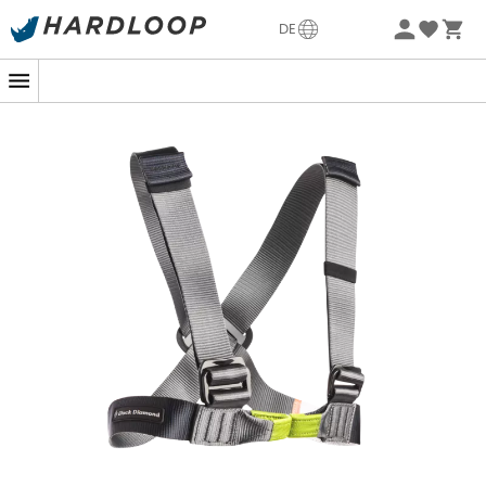
Sommerangebote🔥 -5% EXTRA ab 2 Produkten* Code
DE
Summer5
-5% Extra - Code Summer5