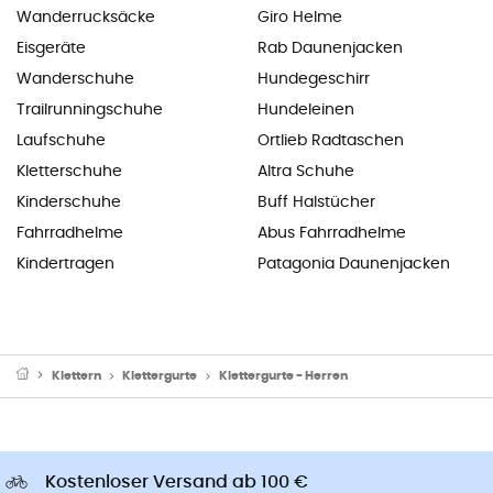
Wanderrucksäcke
Giro Helme
Eisgeräte
Rab Daunenjacken
Wanderschuhe
Hundegeschirr
Trailrunningschuhe
Hundeleinen
Laufschuhe
Ortlieb Radtaschen
Kletterschuhe
Altra Schuhe
Kinderschuhe
Buff Halstücher
Fahrradhelme
Abus Fahrradhelme
Kindertragen
Patagonia Daunenjacken
Klettern
Klettergurte
Klettergurte - Herren
Kostenloser Versand ab 100 €