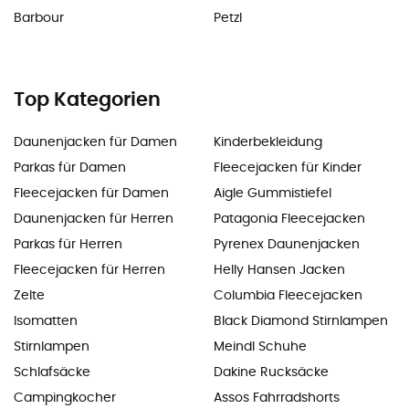
Barbour
Petzl
Top Kategorien
Daunenjacken für Damen
Kinderbekleidung
Parkas für Damen
Fleecejacken für Kinder
Fleecejacken für Damen
Aigle Gummistiefel
Daunenjacken für Herren
Patagonia Fleecejacken
Parkas für Herren
Pyrenex Daunenjacken
Fleecejacken für Herren
Helly Hansen Jacken
Zelte
Columbia Fleecejacken
Isomatten
Black Diamond Stirnlampen
Stirnlampen
Meindl Schuhe
Schlafsäcke
Dakine Rucksäcke
Campingkocher
Assos Fahrradshorts