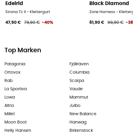
Edelrid
Black Diamond
Sirana Tc II - Klettergurt
Zone Harness - Kletter
47,50 €
79,90 €
-40%
61,90 €
99,90 €
-3
Top Marken
Patagonia
Fjällräven
Ortovox
Columbia
Rab
Scarpa
La Sportiva
Vaude
Lowa
Mammut
Altra
Julbo
Millet
New Balance
Moon Boot
Hanwag
Helly Hansen
Birkenstock