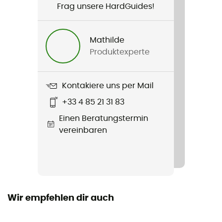
Frag unsere HardGuides!
Geschlecht
Herren / Damen
Mathilde
Produktexperte
Gewicht
338 g
Kontakiere uns per Mail
Produkt
+33 4 85 21 31 83
Vario Chest
Einen Beratungstermin
vereinbaren
Wir empfehlen dir auch