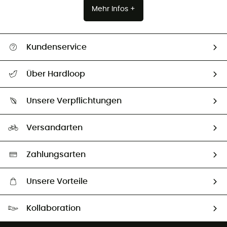
Mehr Infos +
Kundenservice
Alle Hilfethemen
Über Hardloop
Sendungsverfolgung
Über uns
Größentabelle
Unsere Verpflichtungen
HardGuides
Rücksendung & Rückerstattung
Unser Fußabdruck
Unsere Botschafter
Versandarten
Vertrag widerrufen
Second hand
Auswahl an nachhaltigen Produkten
Zahlungsarten
Unsere Vorteile
Kostenloser Versand ab 100 €
Kollaboration
Kostenfreier Rückversand - 100 Tage Rückgaberecht
Partnerprogramm