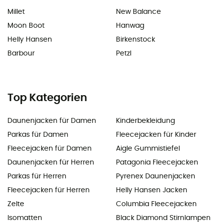
Millet
New Balance
Moon Boot
Hanwag
Helly Hansen
Birkenstock
Barbour
Petzl
Top Kategorien
Daunenjacken für Damen
Kinderbekleidung
Parkas für Damen
Fleecejacken für Kinder
Fleecejacken für Damen
Aigle Gummistiefel
Daunenjacken für Herren
Patagonia Fleecejacken
Parkas für Herren
Pyrenex Daunenjacken
Fleecejacken für Herren
Helly Hansen Jacken
Zelte
Columbia Fleecejacken
Isomatten
Black Diamond Stirnlampen