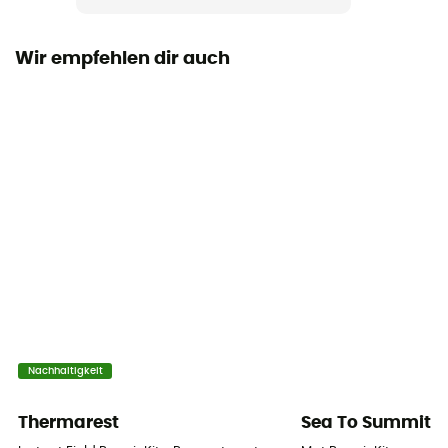
Füllmaterial
Kunstfaser
Wir empfehlen dir auch
Isomatten
Selbstaufblasbare
Maß
183cm x 51cm
Dicke
8 cm
Material
20D Recycled Polyester
Nachhaltigkeit
Packmaß
15 x 9cm
Thermarest
Sea To Summit