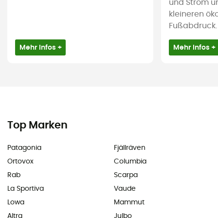
und Strom u
kleineren ök
Fußabdruck.
Mehr Infos +
Mehr Infos +
Top Marken
Patagonia
Fjällräven
Ortovox
Columbia
Rab
Scarpa
La Sportiva
Vaude
Lowa
Mammut
Altra
Julbo