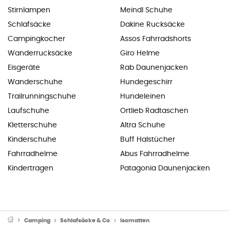
Stirnlampen
Meindl Schuhe
Schlafsäcke
Dakine Rucksäcke
Campingkocher
Assos Fahrradshorts
Wanderrucksäcke
Giro Helme
Eisgeräte
Rab Daunenjacken
Wanderschuhe
Hundegeschirr
Trailrunningschuhe
Hundeleinen
Laufschuhe
Ortlieb Radtaschen
Kletterschuhe
Altra Schuhe
Kinderschuhe
Buff Halstücher
Fahrradhelme
Abus Fahrradhelme
Kindertragen
Patagonia Daunenjacken
Camping
Schlafsäcke & Co
Isomatten