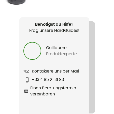
Gewicht
340 g
Benötigst du Hilfe?
Produkt
Frag unsere HardGuides!
Ultrasphere 1.5
R-Value
Guillaume
1,3
Produktexperte
Label
Recycelt
Kontakiere uns per Mail
+33 4 85 21 31 83
Anzahl Sitze
Einen Beratungstermin
1 Sitz
vereinbaren
Jahreszeit
Dreijahreszeiten