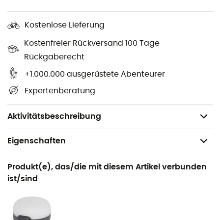
Abmessungen: 183 x 51 x 8 cm (regular) - 196 x 64 x
8 cm (long wide)
Kostenlose Lieferung
Dicke: 8 cm
Kostenfreier Rückversand 100 Tage
R-Wert: 1,3
Rückgaberecht
Mumienform
Bidirektionales Niedrigprofilventil
+1.000.000 ausgerüstete Abenteurer
Inklusive: Pumpsack, faltbarer Aufbewahrungssack
Expertenberatung
und Reparaturset
Gewicht: 340 g (regular) - 476 g (long wide)
Aktivitätsbeschreibung
Eigenschaften
Geeignet für
Produkt(e), das/die mit diesem Artikel verbunden
Trekking / Camping / Biwak
ist/sind
Geschlecht
Herren / Damen