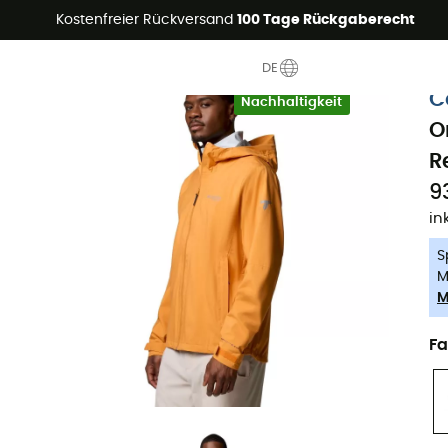
Sommerangebote🔥 -5% EXTRA ab 2 Produkten* Code Summer5
Kostenfreier Rückversand
100 Tage Rückgaberecht
DE
-5% Extra - Code Summer5
C
Nachhaltigkeit
O
R
9
in
S
M
M
Fa