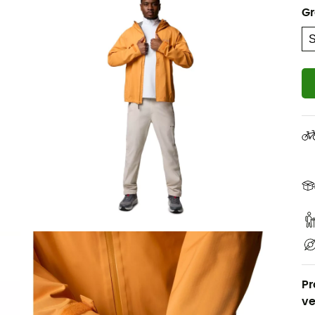
G
Pr
ve