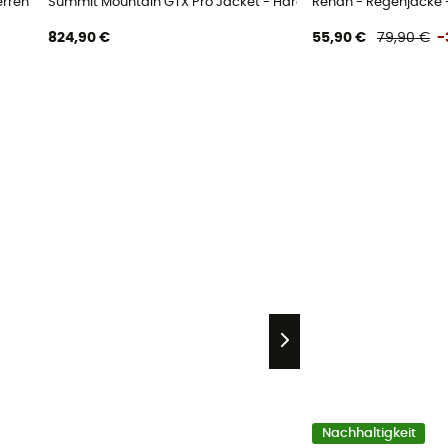
erren
Summit Mountain GTX Pro Jacket - Hardshelljacke - Herren
Renan - Regenjacke 
824,90 €
55,90 €
79,90 €
-
Nachhaltigkeit