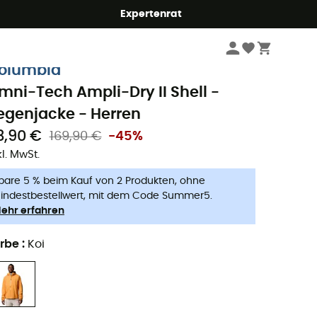
Expertenrat
Herren
Outdoor Jacken - Herren
Regenjacken - Herren
olumbia
mni-Tech Ampli-Dry II Shell -
egenjacke - Herren
3,90 €
169,90 €
-45%
kl. MwSt.
pare 5 % beim Kauf von 2 Produkten, ohne
indestbestellwert, mit dem Code Summer5.
ehr erfahren
rbe
:
Koi