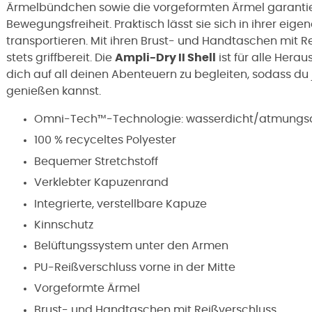
Ärmelbündchen sowie die vorgeformten Ärmel garanti
Bewegungsfreiheit. Praktisch lässt sie sich in ihrer ei
transportieren. Mit ihren Brust- und Handtaschen mit R
stets griffbereit. Die
Ampli-Dry II Shell
ist für alle Hera
dich auf all deinen Abenteuern zu begleiten, sodass du
genießen kannst.
Omni-Tech™-Technologie: wasserdicht/atmungsakt
100 % recyceltes Polyester
Bequemer Stretchstoff
Verklebter Kapuzenrand
Integrierte, verstellbare Kapuze
Kinnschutz
Belüftungssystem unter den Armen
PU-Reißverschluss vorne in der Mitte
Vorgeformte Ärmel
Brust- und Handtaschen mit Reißverschluss