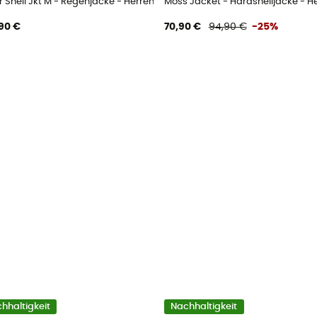
ir Shell Jkt M - Regenjacke - Herren
Moss Jacket - Hardshelljacke - H
90 €
70,90 €
94,90 €
-25%
hhaltigkeit
Nachhaltigkeit