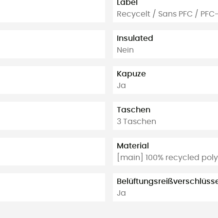
Label
Recycelt / Sans PFC / PFC
Insulated
Nein
Kapuze
Ja
Taschen
3 Taschen
Material
[main] 100% recycled poly
Belüftungsreißverschlüss
Ja