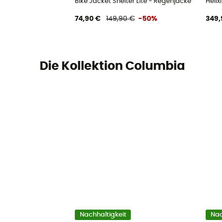
Bike Jacket Shelter Lite - Regenjacke
Helix
74,90 €
149,90 €
-50%
349,
Die Kollektion Columbia
Nachhaltigkeit
Nac